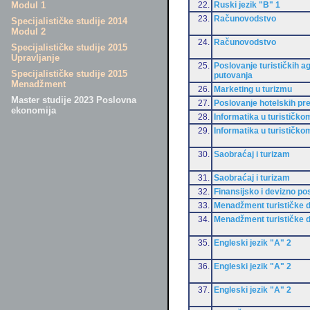
22.
Ruski jezik "B" 1
Modul 1
23.
Računovodstvo
Specijalističke studije 2014
Modul 2
24.
Računovodstvo
Specijalističke studije 2015
Upravljanje
25.
Poslovanje turističkih ag
Specijalističke studije 2015
putovanja
Menadžment
26.
Marketing u turizmu
Master studije 2023 Poslovna
27.
Poslovanje hotelskih pr
ekonomija
28.
Informatika u turističko
29.
Informatika u turističko
30.
Saobraćaj i turizam
31.
Saobraćaj i turizam
32.
Finansijsko i devizno po
33.
Menadžment turističke d
34.
Menadžment turističke d
35.
Engleski jezik "A" 2
36.
Engleski jezik "A" 2
37.
Engleski jezik "A" 2