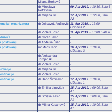
Milana Borković
-
dr Miroslava
09. Apr 2019.
u 10:30, Sala 6
Petrevska
dr Mirjana Ilić
17. Apr 2019.
u 12:00, Sala
А2
encija i organizatora
dr Jelisaveta Vučković
11. Apr 2019.
u 13:00,
Učionica 2
dr Violeta Tošić
11. Apr 2019.
u 13:00, Sala 6
eduzeća
dr Goran Jević
-
m poslovanju
dr Anđelka Štilić
-
m poslovanju
mr Miloš Nicić
16. Apr 2019.
u 10:00,
Učionica 3
dr Aleksandra
-
Tornjanski
dr Violeta Tošić
-
slovanje
dr Mirjana Ilić
-
estinacije
dr Violeta Tošić
-
estinacije
dr Dario Šimičević
17. Apr 2019.
u 10:00,
Učionica 1
dr Emilija Lipovšek
15. Apr 2019.
u 09:00, Sala
А1
dr Smiljka Kesić
15. Apr 2019.
u 09:00, Sala
А1
dr Milina Kosanović
15. Apr 2019.
u 10:00, Sala
А1