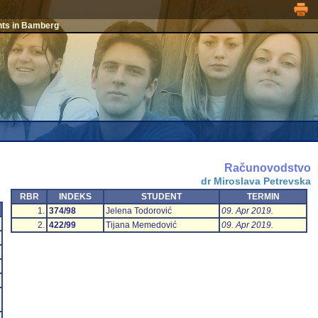
nts in Bamberg
Računovodstvo
dr Miroslava Petrevska
RBR
INDEKS
STUDENT
TERMIN
1.
374/98
Jelena Todorović
09. Apr 2019.
2.
422/99
Tijana Memedović
09. Apr 2019.