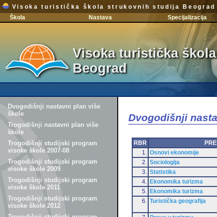
Visoka turistička škola strukovnih studija Beograd
Škola
Nastava
Specijalizacija
Visoka turistička škola
Beograd
Dvogodišnji nastavni plan više
škole
Dvogodišnji nasta
Trogodišnji nastavni plan više
škole
RBR
PRE
Trogodišnji studijski program
visoke škole 2007-08
1.
Osnovi ekonomije
Trogodišnji studijski program
2.
Sociologija
visoke škole 2009
3.
Statistika
Trogodišnji studijski program
4.
Ekonomika turizma
visoke škole 2011
5.
Ekonomika turizma
Trogodišnji studijski program
6.
Turistička geografija
visoke škole 2012
Trogodišnji studijski program