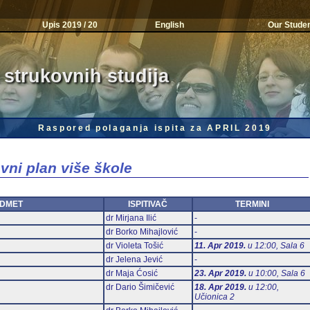
Upis 2019 / 20
English
Our Stude
 strukovnih studija
Raspored polaganja ispita za APRIL 2019
vni plan više škole
DMET
ISPITIVAČ
TERMINI
dr Mirjana Ilić
-
dr Borko Mihajlović
-
dr Violeta Tošić
11. Apr 2019.
u 12:00, Sala 6
dr Jelena Jević
-
dr Maja Ćosić
23. Apr 2019.
u 10:00, Sala 6
dr Dario Šimičević
18. Apr 2019.
u 12:00,
Učionica 2