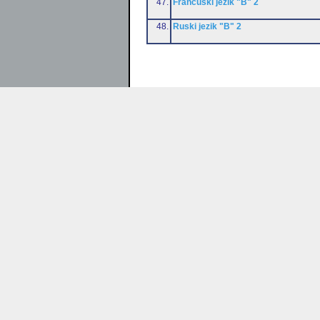
47.
Francuski jezik "B" 2
48.
Ruski jezik "B" 2