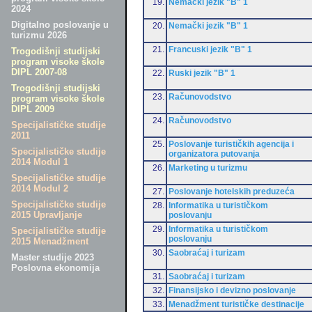
19.
Nemački jezik "B" 1
2024
Digitalno poslovanje u
20.
Nemački jezik "B" 1
turizmu 2026
21.
Francuski jezik "B" 1
Trogodišnji studijski
program visoke škole
DIPL 2007-08
22.
Ruski jezik "B" 1
Trogodišnji studijski
23.
Računovodstvo
program visoke škole
DIPL 2009
24.
Računovodstvo
Specijalističke studije
2011
25.
Poslovanje turističkih agencija i
Specijalističke studije
organizatora putovanja
2014 Modul 1
26.
Marketing u turizmu
Specijalističke studije
2014 Modul 2
27.
Poslovanje hotelskih preduzeća
Specijalističke studije
28.
Informatika u turističkom
2015 Upravljanje
poslovanju
29.
Informatika u turističkom
Specijalističke studije
poslovanju
2015 Menadžment
30.
Saobraćaj i turizam
Master studije 2023
Poslovna ekonomija
31.
Saobraćaj i turizam
32.
Finansijsko i devizno poslovanje
33.
Menadžment turističke destinacije