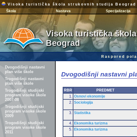
Visoka turistička škola strukovnih studija Beograd
Škola
Nastava
Specijalizacija
Visoka turistička škola
Beograd
Raspored pola
Dvogodišnji nastavni
plan više škole
Dvogodišnji nastavni pl
Trogodišnji nastavni
plan više škole
RBR
PREDMET
Trogodišnji studijski
program visoke škole
1.
Osnovi ekonomije
2007-08
2.
Sociologija
Trogodišnji studijski
program visoke škole
3.
Statistika
2009
Trogodišnji studijski
4.
Ekonomika turizma
program visoke škole
5.
Ekonomika turizma
2011