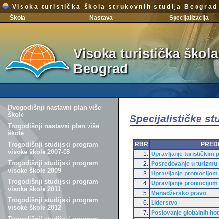
Visoka turistička škola strukovnih studija Beograd
Škola
Nastava
Specijalizacija
Visoka turistička škola
Beograd
Dvogodišnji nastavni plan više
škole
Specijalističke s
Trogodišnji nastavni plan više
škole
RBR
PRED
Trogodišnji studijski program
visoke škole 2007-08
1.
Upravljanje turističkim
Trogodišnji studijski program
2.
Posredovanje u turizmu
visoke škole 2009
3.
Upravljanje promocijom t
Trogodišnji studijski program
4.
Upravljanje promocijom t
visoke škole 2011
5.
Menadžersko pravo
Trogodišnji studijski program
6.
Liderstvo
visoke škole 2012
7.
Poslovanje globalnih hot
Trogodišnji studijski program