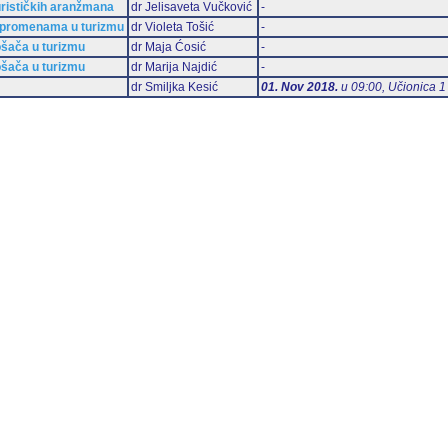
turističkih aranžmana
dr Jelisaveta Vučković
-
i promenama u turizmu
dr Violeta Tošić
-
ošača u turizmu
dr Maja Ćosić
-
ošača u turizmu
dr Marija Najdić
-
dr Smiljka Kesić
01. Nov 2018.
u 09:00, Učionica 1