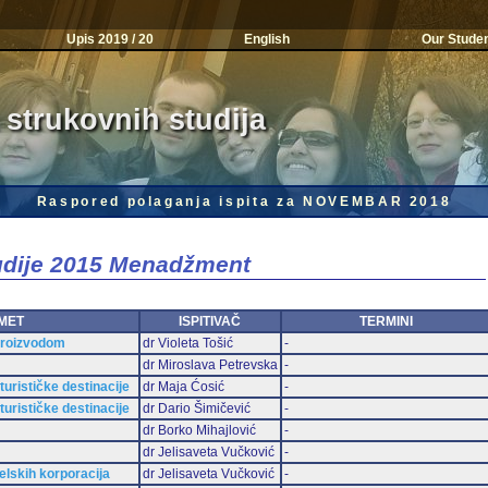
Upis 2019 / 20
English
Our Stude
 strukovnih studija
Raspored polaganja ispita za NOVEMBAR 2018
tudije 2015 Menadžment
MET
ISPITIVAČ
TERMINI
 proizvodom
dr Violeta Tošić
-
dr Miroslava Petrevska
-
urističke destinacije
dr Maja Ćosić
-
urističke destinacije
dr Dario Šimičević
-
dr Borko Mihajlović
-
dr Jelisaveta Vučković
-
elskih korporacija
dr Jelisaveta Vučković
-