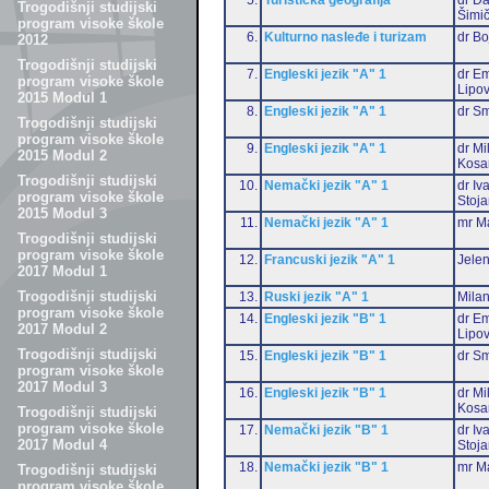
Trogodišnji studijski
Šimič
program visoke škole
6.
Kulturno nasleđe i turizam
dr B
2012
Trogodišnji studijski
7.
Engleski jezik "A" 1
dr Em
program visoke škole
Lipo
2015 Modul 1
8.
Engleski jezik "A" 1
dr Sm
Trogodišnji studijski
program visoke škole
9.
Engleski jezik "A" 1
dr Mi
2015 Modul 2
Kosa
Trogodišnji studijski
10.
Nemački jezik "A" 1
dr Iv
program visoke škole
Stoja
2015 Modul 3
11.
Nemački jezik "A" 1
mr Ma
Trogodišnji studijski
program visoke škole
12.
Francuski jezik "A" 1
Jelen
2017 Modul 1
Trogodišnji studijski
13.
Ruski jezik "A" 1
Milan
program visoke škole
14.
Engleski jezik "B" 1
dr Em
2017 Modul 2
Lipo
Trogodišnji studijski
15.
Engleski jezik "B" 1
dr Sm
program visoke škole
2017 Modul 3
16.
Engleski jezik "B" 1
dr Mi
Kosa
Trogodišnji studijski
program visoke škole
17.
Nemački jezik "B" 1
dr Iv
2017 Modul 4
Stoja
18.
Nemački jezik "B" 1
mr Ma
Trogodišnji studijski
program visoke škole