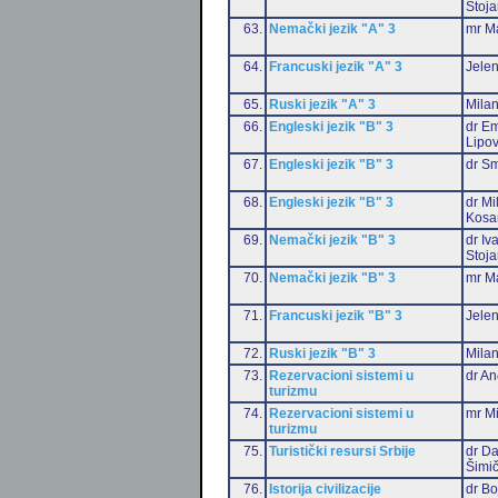
Stoja
63.
Nemački jezik "A" 3
mr Ma
64.
Francuski jezik "A" 3
Jelen
65.
Ruski jezik "A" 3
Milan
66.
Engleski jezik "B" 3
dr Em
Lipo
67.
Engleski jezik "B" 3
dr Sm
68.
Engleski jezik "B" 3
dr Mi
Kosa
69.
Nemački jezik "B" 3
dr Iv
Stoja
70.
Nemački jezik "B" 3
mr Ma
71.
Francuski jezik "B" 3
Jelen
72.
Ruski jezik "B" 3
Milan
73.
Rezervacioni sistemi u
dr An
turizmu
74.
Rezervacioni sistemi u
mr Mi
turizmu
75.
Turistički resursi Srbije
dr Da
Šimič
76.
Istorija civilizacije
dr B