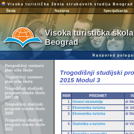
Visoka turistička škola strukovnih studija Beograd
Škola
Nastava
Specijalizacija
Visoka turistička škola
Beograd
Raspored polaga
Dvogodišnji nastavni
plan više škole
Trogodišnji studijski p
Trogodišnji nastavni
2015 Modul 3
plan više škole
Trogodišnji studijski
program visoke škole
RBR
PREDMET
I
2007-08
1.
Osnovi ekonomije
dr Mi
Trogodišnji studijski
2.
Ekonomika turizma
dr Je
program visoke škole
2009
3.
Ekonomika turizma
dr Ma
Trogodišnji studijski
4.
Statistika u turizmu
dr Vi
program visoke škole
2011
5.
Turistička geografija
dr Da