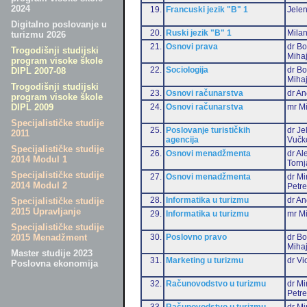
2024
19.
Francuski jezik "B" 1
Jelen
Digitalno poslovanje u
20.
Ruski jezik "B" 1
Milan
turizmu 2026
21.
Osnovi prava
dr Bo
Trogodišnji studijski
Mihaj
program visoke škole
22.
Sociologija
dr Bo
DIPL 2007-08
Mihaj
Trogodišnji studijski
23.
Osnovi računarstva
dr An
program visoke škole
24.
Osnovi računarstva
mr Mi
DIPL 2009
Specijalističke studije
25.
Poslovanje turističkih
dr Je
2011
agencija
Vučk
Specijalističke studije
26.
Osnovi menadžmenta
dr Al
2014 Modul 1
Tornj
Specijalističke studije
27.
Osnovi menadžmenta
dr Mi
2014 Modul 2
Petr
28.
Informatika u turizmu
dr An
Specijalističke studije
2015 Upravljanje
29.
Informatika u turizmu
mr Mi
Specijalističke studije
30.
Poslovno pravo
dr Bo
2015 Menadžment
Mihaj
Master studije 2023
31.
Marketing u turizmu
dr Vi
Poslovna ekonomija
32.
Računovodstvo u turizmu
dr Mi
Petr
33.
Računovodstvo u turizmu
dr Mi