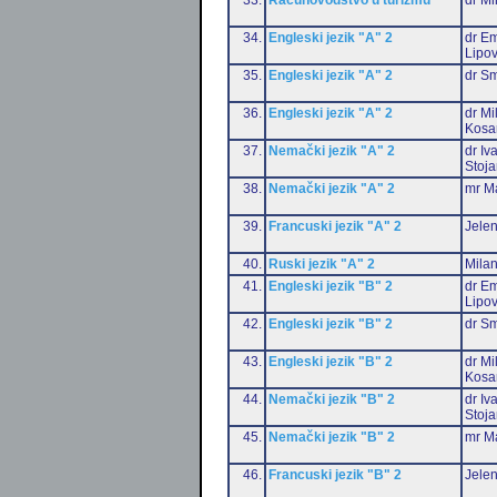
34.
Engleski jezik "A" 2
dr Em
Lipo
35.
Engleski jezik "A" 2
dr Sm
36.
Engleski jezik "A" 2
dr Mi
Kosa
37.
Nemački jezik "A" 2
dr Iv
Stoja
38.
Nemački jezik "A" 2
mr Ma
39.
Francuski jezik "A" 2
Jelen
40.
Ruski jezik "A" 2
Milan
41.
Engleski jezik "B" 2
dr Em
Lipo
42.
Engleski jezik "B" 2
dr Sm
43.
Engleski jezik "B" 2
dr Mi
Kosa
44.
Nemački jezik "B" 2
dr Iv
Stoja
45.
Nemački jezik "B" 2
mr Ma
46.
Francuski jezik "B" 2
Jelen