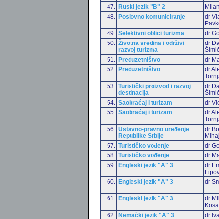
47.
Ruski jezik "B" 2
Milan
48.
Poslovno komuniciranje
dr Vl
Pavk
49.
Selektivni oblici turizma
dr Go
50.
Životna sredina i održivi
dr Da
razvoj turizma
Šimič
51.
Preduzetništvo
dr Ma
52.
Preduzetništvo
dr Al
Tornj
53.
Turistički proizvod i razvoj
dr Da
destinacija
Šimič
54.
Saobraćaj i turizam
dr Vi
55.
Saobraćaj i turizam
dr Al
Tornj
56.
Ustavno-pravno uređenje
dr Bo
Republike Srbije
Mihaj
57.
Turističko vođenje
dr Go
58.
Turističko vođenje
dr Ma
59.
Engleski jezik "A" 3
dr Em
Lipo
60.
Engleski jezik "A" 3
dr Sm
61.
Engleski jezik "A" 3
dr Mi
Kosa
62.
Nemački jezik "A" 3
dr Iv