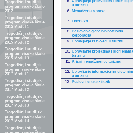
5.
Upravljanje proizvodom i promocijo
Trogodišnji studijski
u turizmu
program visoke škole
2012
6.
Menadžersko pravo
Trogodišnji studijski
7.
Liderstvo
program visoke škole
2015 Modul 1
8.
Poslovanje globalnih hotelskih
Trogodišnji studijski
korporacija
program visoke škole
9.
Upravljanje razvojem u turizmu
2015 Modul 2
Trogodišnji studijski
10.
Upravljanje projektima i promenama
program visoke škole
turizmu
2015 Modul 3
11.
Krizni menadžment u turizmu
Trogodišnji studijski
program visoke škole
12.
Upravljanje informacionim sistemi
2017 Modul 1
u turizmu
Trogodišnji studijski
13.
Poslovni engleski jezik
program visoke škole
2017 Modul 2
Trogodišnji studijski
program visoke škole
2017 Modul 3
Trogodišnji studijski
program visoke škole
2017 Modul 4
Trogodišnji studijski
program visoke škole