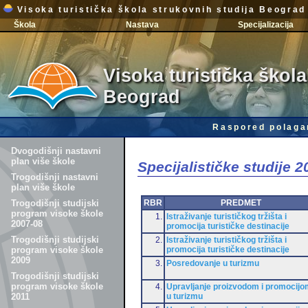
Visoka turistička škola strukovnih studija Beograd
Škola
Nastava
Specijalizacija
Visoka turistička škola
Beograd
Raspored polaga
Dvogodišnji nastavni
plan više škole
Specijalističke studije 
Trogodišnji nastavni
plan više škole
RBR
PREDMET
Trogodišnji studijski
program visoke škole
1.
Istraživanje turističkog tržišta i
2007-08
promocija turističke destinacije
Trogodišnji studijski
2.
Istraživanje turističkog tržišta i
promocija turističke destinacije
program visoke škole
2009
3.
Posredovanje u turizmu
Trogodišnji studijski
program visoke škole
4.
Upravljanje proizvodom i promocijo
u turizmu
2011