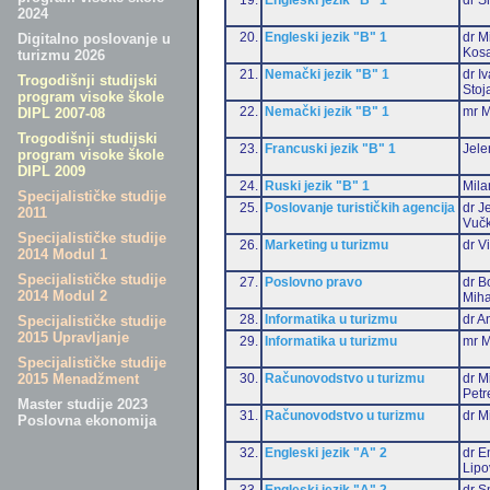
2024
20.
Engleski jezik "B" 1
dr M
Digitalno poslovanje u
Kos
turizmu 2026
21.
Nemački jezik "B" 1
dr I
Trogodišnji studijski
Stoj
program visoke škole
22.
Nemački jezik "B" 1
mr M
DIPL 2007-08
Trogodišnji studijski
23.
Francuski jezik "B" 1
Jele
program visoke škole
DIPL 2009
24.
Ruski jezik "B" 1
Mila
Specijalističke studije
25.
Poslovanje turističkih agencija
dr J
2011
Vučk
Specijalističke studije
26.
Marketing u turizmu
dr V
2014 Modul 1
Specijalističke studije
27.
Poslovno pravo
dr B
2014 Modul 2
Miha
28.
Informatika u turizmu
dr A
Specijalističke studije
2015 Upravljanje
29.
Informatika u turizmu
mr M
Specijalističke studije
30.
Računovodstvo u turizmu
dr M
2015 Menadžment
Petr
Master studije 2023
31.
Računovodstvo u turizmu
dr Mi
Poslovna ekonomija
32.
Engleski jezik "A" 2
dr E
Lipo
33.
Engleski jezik "A" 2
dr S