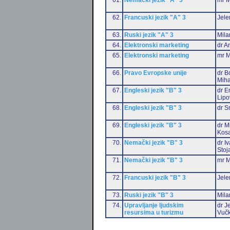
62.
Francuski jezik "A" 3
Jele
63.
Ruski jezik "A" 3
Mila
64.
Elektronski marketing
dr A
65.
Elektronski marketing
mr M
66.
Pravo Evropske unije
dr B
Miha
67.
Engleski jezik "B" 3
dr E
Lipo
68.
Engleski jezik "B" 3
dr S
69.
Engleski jezik "B" 3
dr M
Kos
70.
Nemački jezik "B" 3
dr I
Stoj
71.
Nemački jezik "B" 3
mr M
72.
Francuski jezik "B" 3
Jele
73.
Ruski jezik "B" 3
Mila
74.
Upravljanje ljudskim
dr J
resursima u turizmu
Vučk