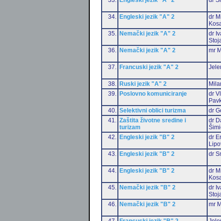
34.
Engleski jezik "A" 2
dr M
Kos
35.
Nemački jezik "A" 2
dr I
Stoj
36.
Nemački jezik "A" 2
mr M
37.
Francuski jezik "A" 2
Jele
38.
Ruski jezik "A" 2
Mila
39.
Poslovno komuniciranje
dr V
Pavk
40.
Selektivni oblici turizma
dr G
41.
Zaštita životne sredine i
dr D
turizam
Šimi
42.
Engleski jezik "B" 2
dr E
Lipo
43.
Engleski jezik "B" 2
dr S
44.
Engleski jezik "B" 2
dr M
Kos
45.
Nemački jezik "B" 2
dr I
Stoj
46.
Nemački jezik "B" 2
mr M
47.
Francuski jezik "B" 2
Jele