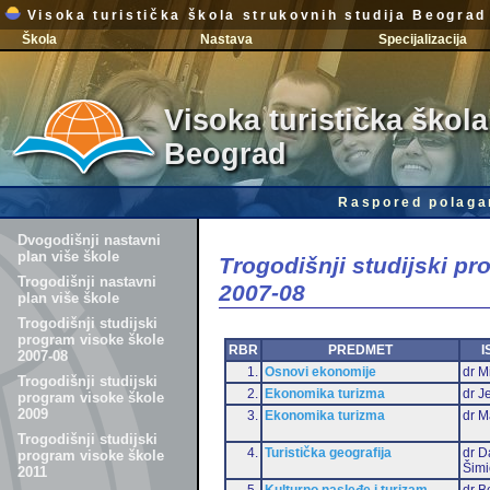
Visoka turistička škola strukovnih studija Beograd
Škola
Nastava
Specijalizacija
Visoka turistička škola
Beograd
Raspored polaga
Dvogodišnji nastavni
plan više škole
Trogodišnji studijski p
Trogodišnji nastavni
2007-08
plan više škole
Trogodišnji studijski
program visoke škole
RBR
PREDMET
I
2007-08
1.
Osnovi ekonomije
dr Mi
Trogodišnji studijski
2.
Ekonomika turizma
dr J
program visoke škole
2009
3.
Ekonomika turizma
dr M
Trogodišnji studijski
4.
Turistička geografija
dr D
program visoke škole
Šimi
2011
5.
Kulturno nasleđe i turizam
dr B