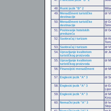
48.
Ruski jezik "B" 2
Mila
49.
Menadžment turističke
dr V
destinacije
50.
Menadžment turističke
dr D
destinacije
Šimi
51.
Poslovanje hotelskih
dr G
preduzeća
52.
Saobraćaj i turizam
dr A
Torn
53.
Saobraćaj i turizam
dr V
54.
Upravljanje kvalitetom
dr J
turističkog proizvoda
55.
Upravljanje kvalitetom
dr M
turističkog proizvoda
56.
Finansijski menadžment
dr Mi
57.
Engleski jezik "A" 3
dr S
58.
Engleski jezik "A" 3
dr E
Lipo
59.
Engleski jezik "A" 3
dr M
Kos
60.
Nemački jezik "A" 3
dr I
Stoj
61.
Nemački jezik "A" 3
mr M