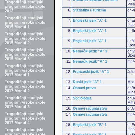
Trogodišnji studijski
Plem
program visoke škole
6.
Statistika u turizmu
dr V
2012
Trogodišnji studijski
7.
Engleski jezik "A" 1
dr E
program visoke škole
Lipo
2015 Modul 1
8.
Engleski jezik "A" 1
dr S
Trogodišnji studijski
program visoke škole
9.
Engleski jezik "A" 1
dr M
2015 Modul 2
Kos
Trogodišnji studijski
10.
Nemački jezik "A" 1
dr I
program visoke škole
Stoj
2015 Modul 3
11.
Nemački jezik "A" 1
mr M
Trogodišnji studijski
program visoke škole
12.
Francuski jezik "A" 1
Jele
2017 Modul 1
Trogodišnji studijski
13.
Ruski jezik "A" 1
Mila
program visoke škole
14.
Osnovi prava
dr B
2017 Modul 2
Miha
Trogodišnji studijski
15.
Sociologija
dr B
program visoke škole
Miha
2017 Modul 3
16.
Osnovi računarstva
dr A
Trogodišnji studijski
17.
Osnovi računarstva
mr M
program visoke škole
2017 Modul 4
18.
Engleski jezik "B" 1
dr E
Lipo
Trogodišnji studijski
program visoke škole
19.
Engleski jezik "B" 1
dr S