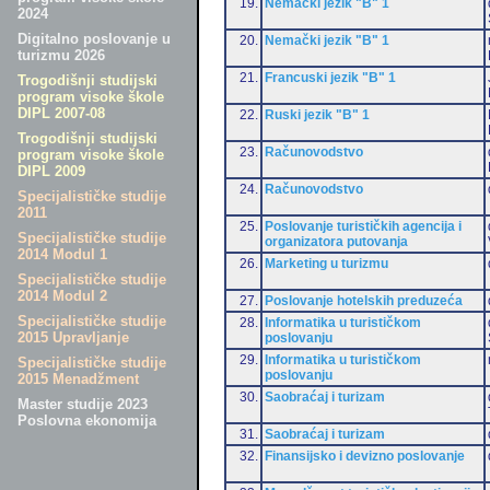
19.
Nemački jezik "B" 1
2024
Digitalno poslovanje u
20.
Nemački jezik "B" 1
turizmu 2026
21.
Francuski jezik "B" 1
Trogodišnji studijski
program visoke škole
DIPL 2007-08
22.
Ruski jezik "B" 1
Trogodišnji studijski
23.
Računovodstvo
program visoke škole
DIPL 2009
24.
Računovodstvo
Specijalističke studije
2011
25.
Poslovanje turističkih agencija i
Specijalističke studije
organizatora putovanja
2014 Modul 1
26.
Marketing u turizmu
Specijalističke studije
2014 Modul 2
27.
Poslovanje hotelskih preduzeća
Specijalističke studije
28.
Informatika u turističkom
2015 Upravljanje
poslovanju
29.
Informatika u turističkom
Specijalističke studije
poslovanju
2015 Menadžment
30.
Saobraćaj i turizam
Master studije 2023
Poslovna ekonomija
31.
Saobraćaj i turizam
32.
Finansijsko i devizno poslovanje