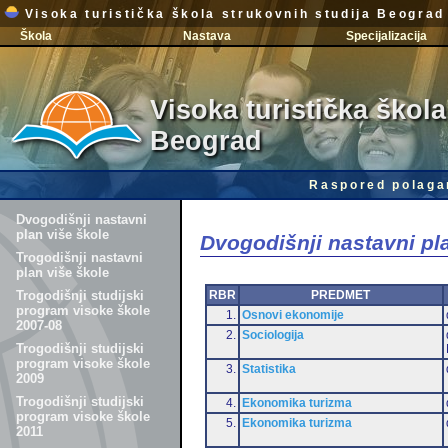
Visoka turistička škola strukovnih studija Beograd
Škola
Nastava
Specijalizacija
Visoka turistička škola
Beograd
Raspored polaga
Dvogodišnji nastavni
plan više škole
Dvogodišnji nastavni pl
Trogodišnji nastavni
plan više škole
RBR
PREDMET
Trogodišnji studijski
program visoke škole
1.
Osnovi ekonomije
2007-08
2.
Sociologija
Trogodišnji studijski
program visoke škole
3.
Statistika
2009
Trogodišnji studijski
4.
Ekonomika turizma
program visoke škole
5.
Ekonomika turizma
2011