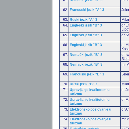
62.
Francuski jezik "A" 3
Jele
63.
Ruski jezik "A" 3
Mila
64.
Engleski jezik "B" 3
dr Em
Lipo
65.
Engleski jezik "B" 3
dr S
66.
Engleski jezik "B" 3
dr M
Kosa
67.
Nemački jezik "B" 3
dr I
Stoj
68.
Nemački jezik "B" 3
mr M
69.
Francuski jezik "B" 3
Jele
70.
Ruski jezik "B" 3
Mila
71.
Upravljanje kvalitetom u
dr J
turizmu
72.
Upravljanje kvalitetom u
dr M
turizmu
73.
Elektronsko poslovanje u
dr An
turizmu
74.
Elektronsko poslovanje u
mr M
turizmu
75.
Turističko vođenje
dr G