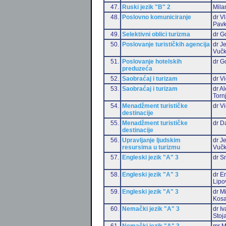
47.
Ruski jezik "B" 2
Mila
48.
Poslovno komuniciranje
dr V
Pavk
49.
Selektivni oblici turizma
dr G
50.
Poslovanje turističkih agencija
dr J
Vučk
51.
Poslovanje hotelskih
dr G
preduzeća
52.
Saobraćaj i turizam
dr Vi
53.
Saobraćaj i turizam
dr A
Torn
54.
Menadžment turističke
dr Vi
destinacije
55.
Menadžment turističke
dr D
destinacije
56.
Upravljanje ljudskim
dr J
resursima u turizmu
Vučk
57.
Engleski jezik "A" 3
dr S
58.
Engleski jezik "A" 3
dr Em
Lipo
59.
Engleski jezik "A" 3
dr M
Kosa
60.
Nemački jezik "A" 3
dr I
Stoj
61.
Nemački jezik "A" 3
mr M