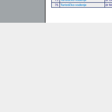
76.
Turističko vođenje
dr M