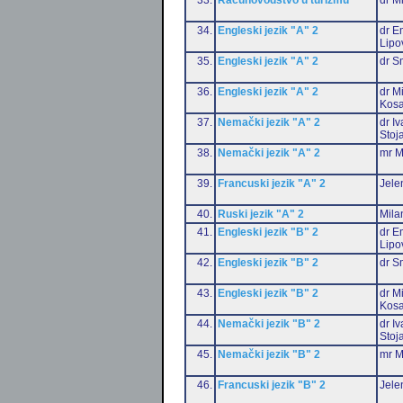
34.
Engleski jezik "A" 2
dr Em
Lipo
35.
Engleski jezik "A" 2
dr S
36.
Engleski jezik "A" 2
dr M
Kosa
37.
Nemački jezik "A" 2
dr I
Stoj
38.
Nemački jezik "A" 2
mr M
39.
Francuski jezik "A" 2
Jele
40.
Ruski jezik "A" 2
Mila
41.
Engleski jezik "B" 2
dr Em
Lipo
42.
Engleski jezik "B" 2
dr S
43.
Engleski jezik "B" 2
dr M
Kosa
44.
Nemački jezik "B" 2
dr I
Stoj
45.
Nemački jezik "B" 2
mr M
46.
Francuski jezik "B" 2
Jele