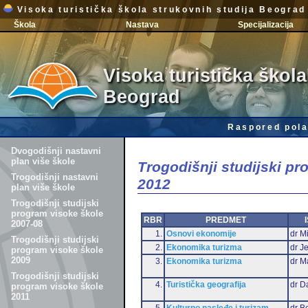
Visoka turistička škola strukovnih studija Beograd
Škola
Nastava
Specijalizacija
Visoka turistička škola
Beograd
Raspored pola
Dvogodišnji nastavni
plan više škole
Trogodišnji studijski p
Trogodišnji nastavni
2012
plan više škole
Trogodišnji studijski
program visoke škole
RBR
PREDMET
2007-08
1.
Osnovi ekonomije
dr Mi
Trogodišnji studijski
2.
Ekonomika turizma
dr J
program visoke škole
2009
3.
Ekonomika turizma
dr M
Trogodišnji studijski
4.
Turistička geografija
dr D
program visoke škole
2011
5.
Kulturno nasleđe i turizam
dr B