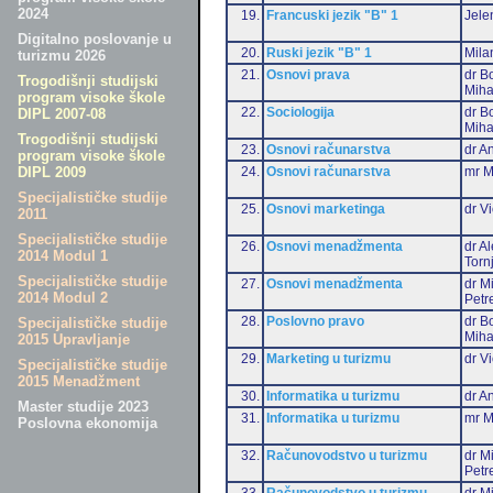
2024
19.
Francuski jezik "B" 1
Jele
Digitalno poslovanje u
20.
Ruski jezik "B" 1
Mila
turizmu 2026
21.
Osnovi prava
dr B
Trogodišnji studijski
Miha
program visoke škole
22.
Sociologija
dr B
DIPL 2007-08
Miha
Trogodišnji studijski
23.
Osnovi računarstva
dr An
program visoke škole
24.
Osnovi računarstva
mr M
DIPL 2009
Specijalističke studije
25.
Osnovi marketinga
dr Vi
2011
Specijalističke studije
26.
Osnovi menadžmenta
dr A
2014 Modul 1
Torn
Specijalističke studije
27.
Osnovi menadžmenta
dr M
2014 Modul 2
Petr
28.
Poslovno pravo
dr B
Specijalističke studije
Miha
2015 Upravljanje
29.
Marketing u turizmu
dr Vi
Specijalističke studije
2015 Menadžment
30.
Informatika u turizmu
dr An
Master studije 2023
31.
Informatika u turizmu
mr M
Poslovna ekonomija
32.
Računovodstvo u turizmu
dr M
Petr
33.
Računovodstvo u turizmu
dr Mi