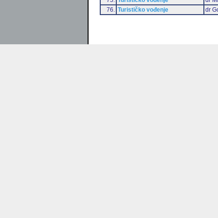
76.
Turističko vođenje
dr G