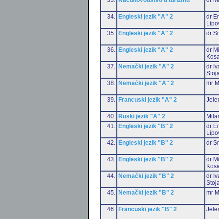
34.
Engleski jezik "A" 2
dr Em
Lipo
35.
Engleski jezik "A" 2
dr S
36.
Engleski jezik "A" 2
dr M
Kosa
37.
Nemački jezik "A" 2
dr I
Stoj
38.
Nemački jezik "A" 2
mr M
39.
Francuski jezik "A" 2
Jele
40.
Ruski jezik "A" 2
Mila
41.
Engleski jezik "B" 2
dr Em
Lipo
42.
Engleski jezik "B" 2
dr S
43.
Engleski jezik "B" 2
dr M
Kosa
44.
Nemački jezik "B" 2
dr I
Stoj
45.
Nemački jezik "B" 2
mr M
46.
Francuski jezik "B" 2
Jele