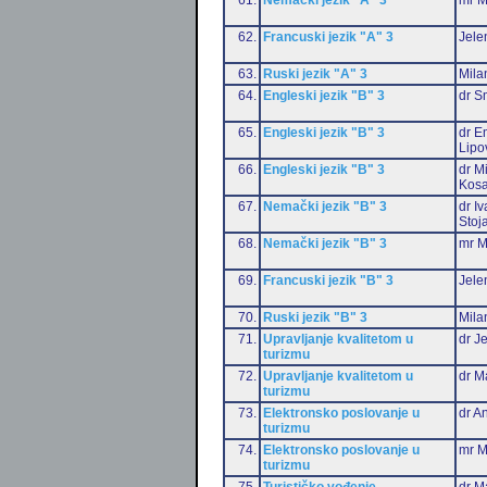
62.
Francuski jezik "A" 3
Jele
63.
Ruski jezik "A" 3
Mila
64.
Engleski jezik "B" 3
dr S
65.
Engleski jezik "B" 3
dr Em
Lipo
66.
Engleski jezik "B" 3
dr M
Kosa
67.
Nemački jezik "B" 3
dr I
Stoj
68.
Nemački jezik "B" 3
mr M
69.
Francuski jezik "B" 3
Jele
70.
Ruski jezik "B" 3
Mila
71.
Upravljanje kvalitetom u
dr J
turizmu
72.
Upravljanje kvalitetom u
dr M
turizmu
73.
Elektronsko poslovanje u
dr An
turizmu
74.
Elektronsko poslovanje u
mr M
turizmu
75.
Turističko vođenje
dr M