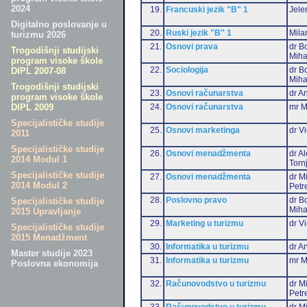
2024
19.
Francuski jezik "B" 1
Jele
Digitalno poslovanje u
20.
Ruski jezik "B" 1
Mila
turizmu 2026
21.
Osnovi prava
dr B
Trogodišnji studijski
Miha
program visoke škole
22.
Sociologija
dr B
DIPL 2007-08
Miha
Trogodišnji studijski
23.
Osnovi računarstva
dr An
program visoke škole
24.
Osnovi računarstva
mr M
DIPL 2009
Specijalističke studije
25.
Osnovi marketinga
dr Vi
2011
Specijalističke studije
26.
Osnovi menadžmenta
dr A
2014 Modul 1
Torn
Specijalističke studije
27.
Osnovi menadžmenta
dr M
2014 Modul 2
Petr
28.
Poslovno pravo
dr B
Specijalističke studije
Miha
2015 Upravljanje
29.
Marketing u turizmu
dr Vi
Specijalističke studije
2015 Menadžment
30.
Informatika u turizmu
dr An
Master studije 2023
31.
Informatika u turizmu
mr M
Poslovna ekonomija
32.
Računovodstvo u turizmu
dr M
Petr
33.
Računovodstvo u turizmu
dr Mi