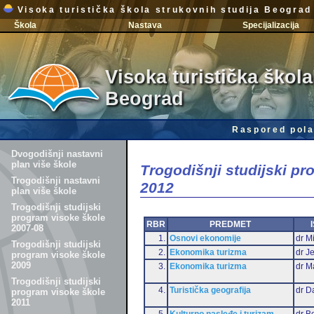
Visoka turistička škola strukovnih studija Beograd
Škola
Nastava
Specijalizacija
Visoka turistička škola
Beograd
Raspored pola
Dvogodišnji nastavni
plan više škole
Trogodišnji studijski p
Trogodišnji nastavni
2012
plan više škole
Trogodišnji studijski
program visoke škole
RBR
PREDMET
2007-08
1.
Osnovi ekonomije
dr Mi
Trogodišnji studijski
2.
Ekonomika turizma
dr J
program visoke škole
2009
3.
Ekonomika turizma
dr M
Trogodišnji studijski
4.
Turistička geografija
dr D
program visoke škole
2011
5.
Kulturno nasleđe i turizam
dr B