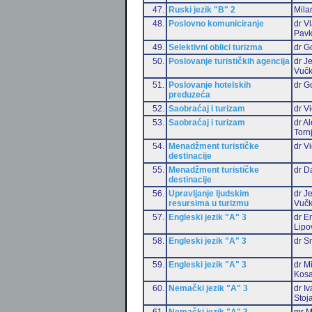
47.
Ruski jezik "B" 2
Mila
48.
Poslovno komuniciranje
dr V
Pavk
49.
Selektivni oblici turizma
dr G
50.
Poslovanje turističkih agencija
dr J
Vučk
51.
Poslovanje hotelskih
dr G
preduzeća
52.
Saobraćaj i turizam
dr Vi
53.
Saobraćaj i turizam
dr A
Torn
54.
Menadžment turističke
dr Vi
destinacije
55.
Menadžment turističke
dr D
destinacije
56.
Upravljanje ljudskim
dr J
resursima u turizmu
Vučk
57.
Engleski jezik "A" 3
dr Em
Lipo
58.
Engleski jezik "A" 3
dr S
59.
Engleski jezik "A" 3
dr M
Kosa
60.
Nemački jezik "A" 3
dr I
Stoj
61.
Nemački jezik "A" 3
mr M