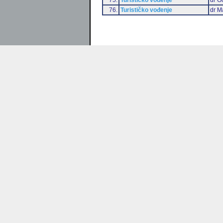
76.
Turističko vođenje
dr M