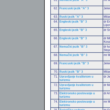
62.
Francuski jezik "A" 3
Jele
63.
Ruski jezik "A" 3
Mila
64.
Engleski jezik "B" 3
dr Em
Lipo
65.
Engleski jezik "B" 3
dr S
66.
Engleski jezik "B" 3
dr M
Kosa
67.
Nemački jezik "B" 3
dr I
Stoj
68.
Nemački jezik "B" 3
mr M
69.
Francuski jezik "B" 3
Jele
70.
Ruski jezik "B" 3
Mila
71.
Upravljanje kvalitetom u
dr J
turizmu
72.
Upravljanje kvalitetom u
dr M
turizmu
73.
Elektronsko poslovanje u
dr An
turizmu
74.
Elektronsko poslovanje u
mr M
turizmu
75.
Turističko vođenje
dr G