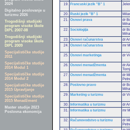
2024
19.
Francuski jezik "B" 1
Jele
Digitalno poslovanje u
20.
Ruski jezik "B" 1
Mila
turizmu 2026
21.
Osnovi prava
dr B
Trogodišnji studijski
Miha
program visoke škole
22.
Sociologija
dr B
DIPL 2007-08
Miha
Trogodišnji studijski
23.
Osnovi računarstva
dr An
program visoke škole
24.
Osnovi računarstva
mr M
DIPL 2009
Specijalističke studije
25.
Osnovi marketinga
dr Vi
2011
Specijalističke studije
26.
Osnovi menadžmenta
dr A
2014 Modul 1
Torn
Specijalističke studije
27.
Osnovi menadžmenta
dr M
2014 Modul 2
Petr
28.
Poslovno pravo
dr B
Specijalističke studije
Miha
2015 Upravljanje
29.
Marketing u turizmu
dr Vi
Specijalističke studije
2015 Menadžment
30.
Informatika u turizmu
dr An
Master studije 2023
31.
Informatika u turizmu
mr M
Poslovna ekonomija
32.
Računovodstvo u turizmu
dr M
Petr
33.
Računovodstvo u turizmu
dr Mi