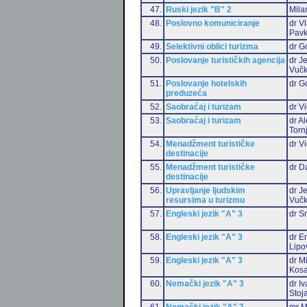
47.
Ruski jezik "B" 2
Mila
48.
Poslovno komuniciranje
dr V
Pavk
49.
Selektivni oblici turizma
dr G
50.
Poslovanje turističkih agencija
dr J
Vučk
51.
Poslovanje hotelskih
dr G
preduzeća
52.
Saobraćaj i turizam
dr Vi
53.
Saobraćaj i turizam
dr A
Torn
54.
Menadžment turističke
dr Vi
destinacije
55.
Menadžment turističke
dr D
destinacije
56.
Upravljanje ljudskim
dr J
resursima u turizmu
Vučk
57.
Engleski jezik "A" 3
dr S
58.
Engleski jezik "A" 3
dr Em
Lipo
59.
Engleski jezik "A" 3
dr M
Kosa
60.
Nemački jezik "A" 3
dr I
Stoj
61.
Nemački jezik "A" 3
mr M