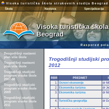
Visoka turistička škola strukovnih studija Beograd
Škola
Nastava
Specijalizacija
Visoka turistička škola
Beograd
Raspored pola
Dvogodišnji nastavni
plan više škole
Trogodišnji studijski p
Trogodišnji nastavni
2012
plan više škole
Trogodišnji studijski
program visoke škole
RBR
PREDMET
2007-08
1.
Osnovi ekonomije
dr Mi
Trogodišnji studijski
2.
Ekonomika turizma
dr J
program visoke škole
2009
3.
Ekonomika turizma
dr M
Trogodišnji studijski
4.
Turistička geografija
dr D
program visoke škole
2011
5.
Kulturno nasleđe i turizam
dr B