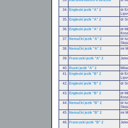
34.
Engleski jezik "A" 2
dr Em
Lipo
35.
Engleski jezik "A" 2
dr S
36.
Engleski jezik "A" 2
dr M
Kosa
37.
Nemački jezik "A" 2
dr I
Stoj
38.
Nemački jezik "A" 2
mr M
39.
Francuski jezik "A" 2
Jele
40.
Ruski jezik "A" 2
Mila
41.
Engleski jezik "B" 2
dr Em
Lipo
42.
Engleski jezik "B" 2
dr S
43.
Engleski jezik "B" 2
dr M
Kosa
44.
Nemački jezik "B" 2
dr I
Stoj
45.
Nemački jezik "B" 2
mr M
46.
Francuski jezik "B" 2
Jele