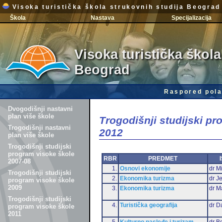
Visoka turistička škola strukovnih studija Beograd
Škola
Nastava
Specijalizacija
Visoka turistička škola
Beograd
Raspored pola
Dvogodišnji nastavni
plan više škole
Trogodišnji studijski p
Trogodišnji nastavni
2012
plan više škole
Trogodišnji studijski
program visoke škole
RBR
PREDMET
2007-08
1.
Osnovi ekonomije
dr Mi
Trogodišnji studijski
2.
Ekonomika turizma
dr J
program visoke škole
2009
3.
Ekonomika turizma
dr M
Trogodišnji studijski
4.
Turistička geografija
dr D
program visoke škole
2011
5.
Kulturno nasleđe i turizam
dr B