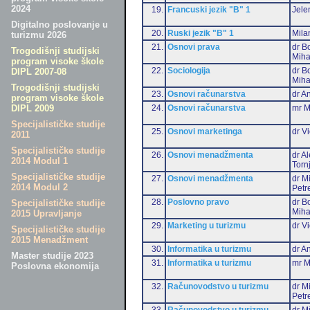
2024
19.
Francuski jezik "B" 1
Jele
Digitalno poslovanje u
20.
Ruski jezik "B" 1
Mila
turizmu 2026
21.
Osnovi prava
dr B
Trogodišnji studijski
Miha
program visoke škole
22.
Sociologija
dr B
DIPL 2007-08
Miha
Trogodišnji studijski
23.
Osnovi računarstva
dr An
program visoke škole
24.
Osnovi računarstva
mr M
DIPL 2009
Specijalističke studije
25.
Osnovi marketinga
dr Vi
2011
Specijalističke studije
26.
Osnovi menadžmenta
dr A
2014 Modul 1
Torn
Specijalističke studije
27.
Osnovi menadžmenta
dr M
2014 Modul 2
Petr
28.
Poslovno pravo
dr B
Specijalističke studije
Miha
2015 Upravljanje
29.
Marketing u turizmu
dr Vi
Specijalističke studije
2015 Menadžment
30.
Informatika u turizmu
dr An
Master studije 2023
31.
Informatika u turizmu
mr M
Poslovna ekonomija
32.
Računovodstvo u turizmu
dr M
Petr
33.
Računovodstvo u turizmu
dr Mi