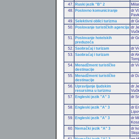
47.
Ruski jezik "B" 2
Mila
48.
Poslovno komuniciranje
dr V
Pavk
49.
Selektivni oblici turizma
dr G
50.
Poslovanje turističkih agencija
dr J
Vučk
51.
Poslovanje hotelskih
dr G
preduzeća
52.
Saobraćaj i turizam
dr Vi
53.
Saobraćaj i turizam
dr A
Torn
54.
Menadžment turističke
dr Vi
destinacije
55.
Menadžment turističke
dr D
destinacije
56.
Upravljanje ljudskim
dr J
resursima u turizmu
Vučk
57.
Engleski jezik "A" 3
dr S
58.
Engleski jezik "A" 3
dr Em
Lipo
59.
Engleski jezik "A" 3
dr M
Kosa
60.
Nemački jezik "A" 3
dr I
Stoj
61.
Nemački jezik "A" 3
mr M