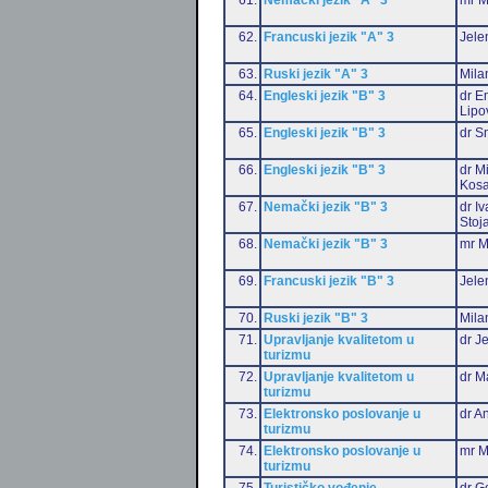
62.
Francuski jezik "A" 3
Jele
63.
Ruski jezik "A" 3
Mila
64.
Engleski jezik "B" 3
dr Em
Lipo
65.
Engleski jezik "B" 3
dr S
66.
Engleski jezik "B" 3
dr M
Kosa
67.
Nemački jezik "B" 3
dr I
Stoj
68.
Nemački jezik "B" 3
mr M
69.
Francuski jezik "B" 3
Jele
70.
Ruski jezik "B" 3
Mila
71.
Upravljanje kvalitetom u
dr J
turizmu
72.
Upravljanje kvalitetom u
dr M
turizmu
73.
Elektronsko poslovanje u
dr An
turizmu
74.
Elektronsko poslovanje u
mr M
turizmu
75.
Turističko vođenje
dr G