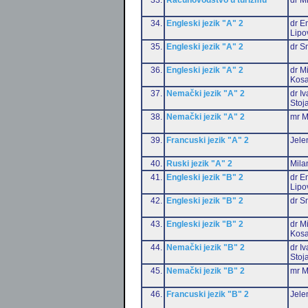
34.
Engleski jezik "A" 2
dr Em
Lipo
35.
Engleski jezik "A" 2
dr S
36.
Engleski jezik "A" 2
dr M
Kosa
37.
Nemački jezik "A" 2
dr I
Stoj
38.
Nemački jezik "A" 2
mr M
39.
Francuski jezik "A" 2
Jele
40.
Ruski jezik "A" 2
Mila
41.
Engleski jezik "B" 2
dr Em
Lipo
42.
Engleski jezik "B" 2
dr S
43.
Engleski jezik "B" 2
dr M
Kosa
44.
Nemački jezik "B" 2
dr I
Stoj
45.
Nemački jezik "B" 2
mr M
46.
Francuski jezik "B" 2
Jele