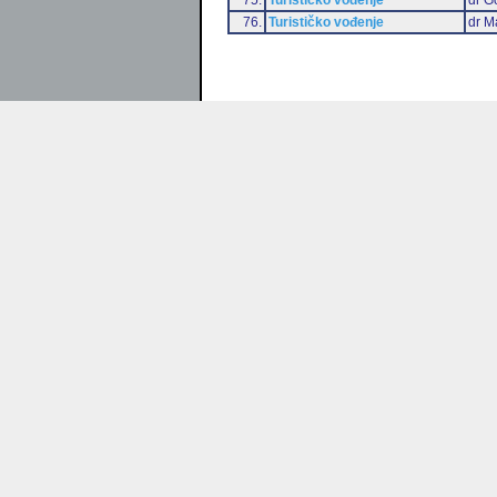
76.
Turističko vođenje
dr M