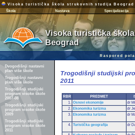
Visoka turistička škola strukovnih studija Beograd
Škola
Nastava
Specijalizacija
Visoka turistička škola
Beograd
Raspored pola
Dvogodišnji nastavni
plan više škole
Trogodišnji studijski p
Trogodišnji nastavni
2011
plan više škole
Trogodišnji studijski
program visoke škole
RBR
PREDMET
2007-08
1.
Osnovi ekonomije
dr Mi
Trogodišnji studijski
2.
Ekonomika turizma
dr J
program visoke škole
2009
3.
Ekonomika turizma
dr M
Trogodišnji studijski
4.
Turistička geografija
dr D
program visoke škole
2011
5.
Kulturno nasleđe i turizam
dr B