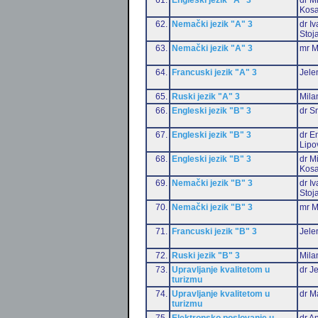
Kosa
62.
Nemački jezik "A" 3
dr I
Stoj
63.
Nemački jezik "A" 3
mr M
64.
Francuski jezik "A" 3
Jele
65.
Ruski jezik "A" 3
Mila
66.
Engleski jezik "B" 3
dr S
67.
Engleski jezik "B" 3
dr Em
Lipo
68.
Engleski jezik "B" 3
dr M
Kosa
69.
Nemački jezik "B" 3
dr I
Stoj
70.
Nemački jezik "B" 3
mr M
71.
Francuski jezik "B" 3
Jele
72.
Ruski jezik "B" 3
Mila
73.
Upravljanje kvalitetom u
dr J
turizmu
74.
Upravljanje kvalitetom u
dr M
turizmu
75.
Elektronsko poslovanje u
dr An