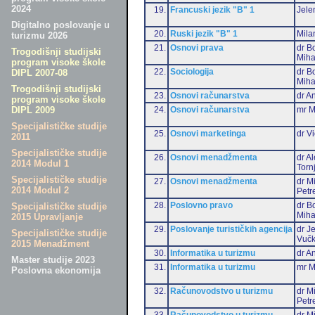
2024
19.
Francuski jezik "B" 1
Jele
Digitalno poslovanje u
20.
Ruski jezik "B" 1
Mila
turizmu 2026
21.
Osnovi prava
dr B
Trogodišnji studijski
Miha
program visoke škole
22.
Sociologija
dr B
DIPL 2007-08
Miha
Trogodišnji studijski
23.
Osnovi računarstva
dr An
program visoke škole
24.
Osnovi računarstva
mr M
DIPL 2009
Specijalističke studije
25.
Osnovi marketinga
dr Vi
2011
Specijalističke studije
26.
Osnovi menadžmenta
dr A
2014 Modul 1
Torn
Specijalističke studije
27.
Osnovi menadžmenta
dr M
2014 Modul 2
Petr
28.
Poslovno pravo
dr B
Specijalističke studije
Miha
2015 Upravljanje
29.
Poslovanje turističkih agencija
dr J
Specijalističke studije
Vučk
2015 Menadžment
30.
Informatika u turizmu
dr An
Master studije 2023
31.
Informatika u turizmu
mr M
Poslovna ekonomija
32.
Računovodstvo u turizmu
dr M
Petr
33.
Računovodstvo u turizmu
dr Mi