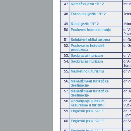
47.
Nemački jezik "B" 2
mr M
48.
Francuski jezik "B" 2
Jele
49.
Ruski jezik "B" 2
Mila
50.
Poslovno komuniciranje
dr V
Pavk
51.
Selektivni oblici turizma
dr G
52.
Poslovanje hotelskih
dr G
preduzeća
53.
Saobraćaj i turizam
dr Vi
54.
Saobraćaj i turizam
dr A
Torn
55.
Marketing u turizmu
dr Vi
56.
Menadžment turističke
dr Vi
destinacije
57.
Menadžment turističke
dr D
destinacije
58.
Upravljanje ljudskim
dr J
resursima u turizmu
Vučk
59.
Engleski jezik "A" 3
dr Em
Lipo
60.
Engleski jezik "A" 3
dr S
61.
Engleski jezik "A" 3
dr M