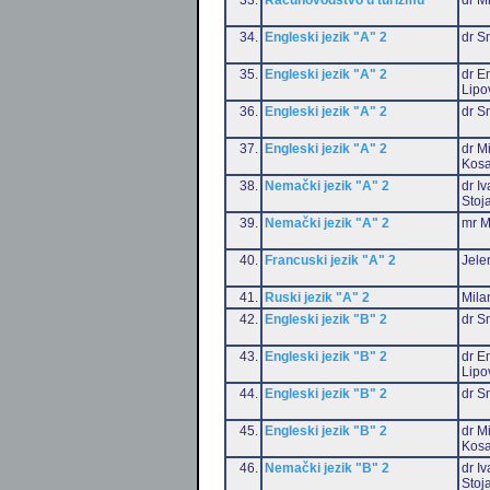
34.
Engleski jezik "A" 2
dr S
35.
Engleski jezik "A" 2
dr Em
Lipo
36.
Engleski jezik "A" 2
dr S
37.
Engleski jezik "A" 2
dr M
Kosa
38.
Nemački jezik "A" 2
dr I
Stoj
39.
Nemački jezik "A" 2
mr M
40.
Francuski jezik "A" 2
Jele
41.
Ruski jezik "A" 2
Mila
42.
Engleski jezik "B" 2
dr S
43.
Engleski jezik "B" 2
dr Em
Lipo
44.
Engleski jezik "B" 2
dr S
45.
Engleski jezik "B" 2
dr M
Kosa
46.
Nemački jezik "B" 2
dr I
Stoj