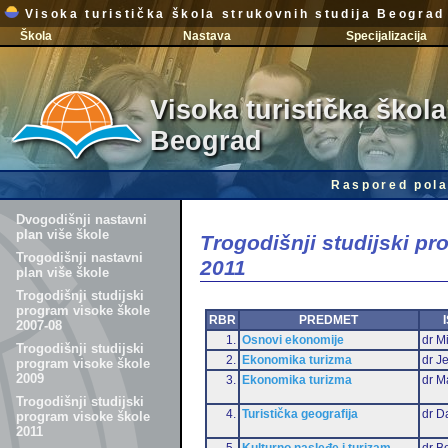
Visoka turistička škola strukovnih studija Beograd
Škola
Nastava
Specijalizacija
Visoka turistička škola
Beograd
Raspored pola
Dvogodišnji nastavni
plan više škole
Trogodišnji studijski p
Trogodišnji nastavni
2011
plan više škole
Trogodišnji studijski
program visoke škole
RBR
PREDMET
2007-08
1.
Osnovi ekonomije
dr Mi
Trogodišnji studijski
2.
Ekonomika turizma
dr J
program visoke škole
2009
3.
Ekonomika turizma
dr M
Trogodišnji studijski
4.
Turistička geografija
dr D
program visoke škole
2011
5.
Kulturno nasleđe i turizam
dr B