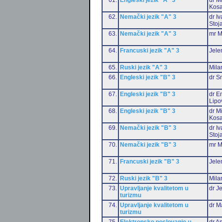
Kosa
62.
Nemački jezik "A" 3
dr I
Stoj
63.
Nemački jezik "A" 3
mr M
64.
Francuski jezik "A" 3
Jele
65.
Ruski jezik "A" 3
Mila
66.
Engleski jezik "B" 3
dr S
67.
Engleski jezik "B" 3
dr Em
Lipo
68.
Engleski jezik "B" 3
dr M
Kosa
69.
Nemački jezik "B" 3
dr I
Stoj
70.
Nemački jezik "B" 3
mr M
71.
Francuski jezik "B" 3
Jele
72.
Ruski jezik "B" 3
Mila
73.
Upravljanje kvalitetom u
dr J
turizmu
74.
Upravljanje kvalitetom u
dr M
turizmu
75.
Elektronsko poslovanje u
dr An