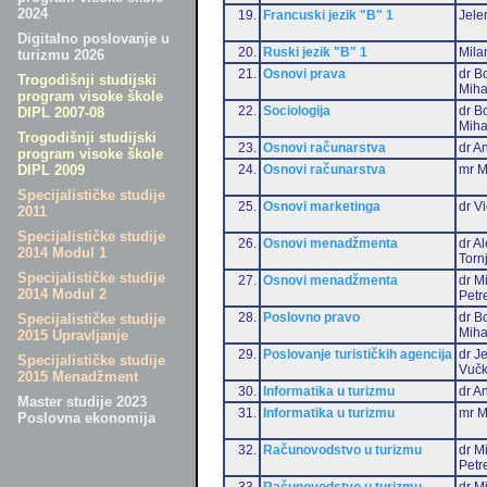
2024
19.
Francuski jezik "B" 1
Jele
Digitalno poslovanje u
20.
Ruski jezik "B" 1
Mila
turizmu 2026
21.
Osnovi prava
dr B
Trogodišnji studijski
Miha
program visoke škole
22.
Sociologija
dr B
DIPL 2007-08
Miha
Trogodišnji studijski
23.
Osnovi računarstva
dr An
program visoke škole
24.
Osnovi računarstva
mr M
DIPL 2009
Specijalističke studije
25.
Osnovi marketinga
dr Vi
2011
Specijalističke studije
26.
Osnovi menadžmenta
dr A
2014 Modul 1
Torn
Specijalističke studije
27.
Osnovi menadžmenta
dr M
2014 Modul 2
Petr
28.
Poslovno pravo
dr B
Specijalističke studije
Miha
2015 Upravljanje
29.
Poslovanje turističkih agencija
dr J
Specijalističke studije
Vučk
2015 Menadžment
30.
Informatika u turizmu
dr An
Master studije 2023
31.
Informatika u turizmu
mr M
Poslovna ekonomija
32.
Računovodstvo u turizmu
dr M
Petr
33.
Računovodstvo u turizmu
dr Mi