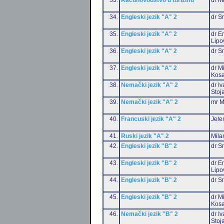
34.
Engleski jezik "A" 2
dr S
35.
Engleski jezik "A" 2
dr Em
Lipo
36.
Engleski jezik "A" 2
dr S
37.
Engleski jezik "A" 2
dr M
Kosa
38.
Nemački jezik "A" 2
dr I
Stoj
39.
Nemački jezik "A" 2
mr M
40.
Francuski jezik "A" 2
Jele
41.
Ruski jezik "A" 2
Mila
42.
Engleski jezik "B" 2
dr S
43.
Engleski jezik "B" 2
dr Em
Lipo
44.
Engleski jezik "B" 2
dr S
45.
Engleski jezik "B" 2
dr M
Kosa
46.
Nemački jezik "B" 2
dr I
Stoj