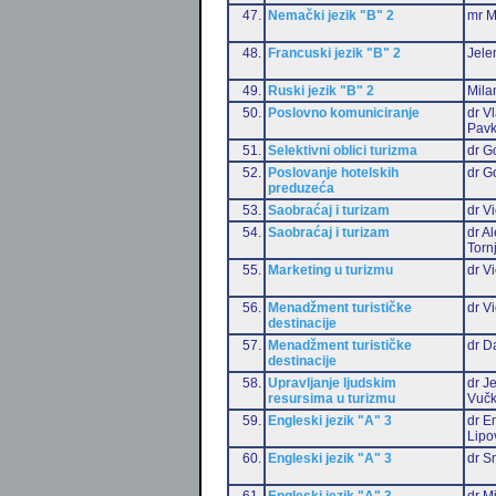
47.
Nemački jezik "B" 2
mr M
48.
Francuski jezik "B" 2
Jele
49.
Ruski jezik "B" 2
Mila
50.
Poslovno komuniciranje
dr V
Pavk
51.
Selektivni oblici turizma
dr G
52.
Poslovanje hotelskih
dr G
preduzeća
53.
Saobraćaj i turizam
dr Vi
54.
Saobraćaj i turizam
dr A
Torn
55.
Marketing u turizmu
dr Vi
56.
Menadžment turističke
dr Vi
destinacije
57.
Menadžment turističke
dr D
destinacije
58.
Upravljanje ljudskim
dr J
resursima u turizmu
Vučk
59.
Engleski jezik "A" 3
dr Em
Lipo
60.
Engleski jezik "A" 3
dr S
61.
Engleski jezik "A" 3
dr M