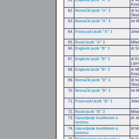
Kosa
62.
Nemački jezik "A" 3
dr I
Stoj
63.
Nemački jezik "A" 3
mr M
64.
Francuski jezik "A" 3
Jele
65.
Ruski jezik "A" 3
Mila
66.
Engleski jezik "B" 3
dr S
67.
Engleski jezik "B" 3
dr Em
Lipo
68.
Engleski jezik "B" 3
dr M
Kosa
69.
Nemački jezik "B" 3
dr I
Stoj
70.
Nemački jezik "B" 3
mr M
71.
Francuski jezik "B" 3
Jele
72.
Ruski jezik "B" 3
Mila
73.
Upravljanje kvalitetom u
dr J
turizmu
74.
Upravljanje kvalitetom u
dr M
turizmu
75.
Elektronsko poslovanje u
dr An