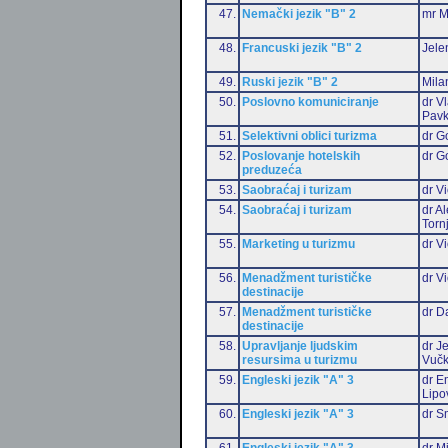
47.
Nemački jezik "B" 2
mr M
48.
Francuski jezik "B" 2
Jele
49.
Ruski jezik "B" 2
Mila
50.
Poslovno komuniciranje
dr V
Pavk
51.
Selektivni oblici turizma
dr G
52.
Poslovanje hotelskih
dr G
preduzeća
53.
Saobraćaj i turizam
dr Vi
54.
Saobraćaj i turizam
dr A
Torn
55.
Marketing u turizmu
dr Vi
56.
Menadžment turističke
dr Vi
destinacije
57.
Menadžment turističke
dr D
destinacije
58.
Upravljanje ljudskim
dr J
resursima u turizmu
Vučk
59.
Engleski jezik "A" 3
dr Em
Lipo
60.
Engleski jezik "A" 3
dr S
61.
Engleski jezik "A" 3
dr M