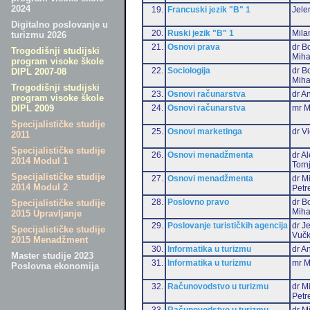
2024
19.
Francuski jezik "B" 1
Jele
Digitalno poslovanje u
20.
Ruski jezik "B" 1
Mila
turizmu 2026
21.
Osnovi prava
dr B
Trogodišnji studijski
Miha
program visoke škole
22.
Sociologija
dr B
DIPL 2007-08
Miha
Trogodišnji studijski
23.
Osnovi računarstva
dr An
program visoke škole
24.
Osnovi računarstva
mr M
DIPL 2009
Specijalističke studije
25.
Osnovi marketinga
dr Vi
2011
Specijalističke studije
26.
Osnovi menadžmenta
dr A
2014 Modul 1
Torn
Specijalističke studije
27.
Osnovi menadžmenta
dr M
2014 Modul 2
Petr
28.
Poslovno pravo
dr B
Specijalističke studije
Miha
2015 Upravljanje
29.
Poslovanje turističkih agencija
dr J
Specijalističke studije
Vučk
2015 Menadžment
30.
Informatika u turizmu
dr An
Master studije 2023
31.
Informatika u turizmu
mr M
Poslovna ekonomija
32.
Računovodstvo u turizmu
dr M
Petr
33.
Računovodstvo u turizmu
dr Mi