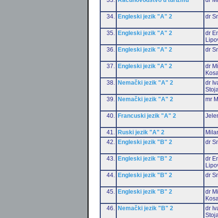
34.
Engleski jezik "A" 2
dr S
35.
Engleski jezik "A" 2
dr Em
Lipo
36.
Engleski jezik "A" 2
dr S
37.
Engleski jezik "A" 2
dr M
Kosa
38.
Nemački jezik "A" 2
dr I
Stoj
39.
Nemački jezik "A" 2
mr M
40.
Francuski jezik "A" 2
Jele
41.
Ruski jezik "A" 2
Mila
42.
Engleski jezik "B" 2
dr S
43.
Engleski jezik "B" 2
dr Em
Lipo
44.
Engleski jezik "B" 2
dr S
45.
Engleski jezik "B" 2
dr M
Kosa
46.
Nemački jezik "B" 2
dr I
Stoj