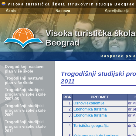
Visoka turistička škola strukovnih studija Beograd
Škola
Nastava
Specijalizacija
Visoka turistička škola
Beograd
Raspored pola
Dvogodišnji nastavni
plan više škole
Trogodišnji studijski p
Trogodišnji nastavni
2011
plan više škole
Trogodišnji studijski
program visoke škole
RBR
PREDMET
2007-08
1.
Osnovi ekonomije
dr Mi
Trogodišnji studijski
2.
Ekonomika turizma
dr J
program visoke škole
2009
3.
Ekonomika turizma
dr M
Trogodišnji studijski
4.
Turistička geografija
dr D
program visoke škole
2011
5.
Kulturno nasleđe i turizam
dr B