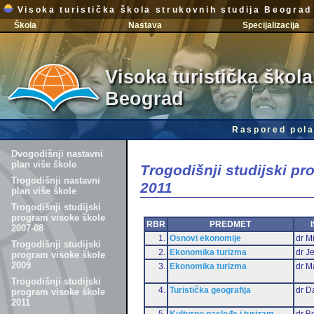
Visoka turistička škola strukovnih studija Beograd
Škola
Nastava
Specijalizacija
Visoka turistička škola
Beograd
Raspored pola
Dvogodišnji nastavni
plan više škole
Trogodišnji studijski p
Trogodišnji nastavni
2011
plan više škole
Trogodišnji studijski
program visoke škole
RBR
PREDMET
2007-08
1.
Osnovi ekonomije
dr Mi
Trogodišnji studijski
2.
Ekonomika turizma
dr J
program visoke škole
2009
3.
Ekonomika turizma
dr M
Trogodišnji studijski
4.
Turistička geografija
dr D
program visoke škole
2011
5.
Kulturno nasleđe i turizam
dr B