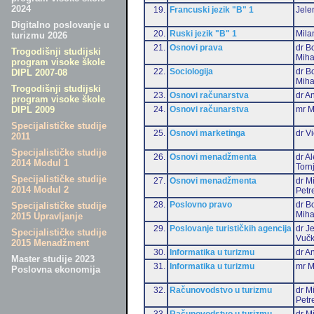
2024
19.
Francuski jezik "B" 1
Jele
Digitalno poslovanje u
20.
Ruski jezik "B" 1
Mila
turizmu 2026
21.
Osnovi prava
dr B
Trogodišnji studijski
Miha
program visoke škole
22.
Sociologija
dr B
DIPL 2007-08
Miha
Trogodišnji studijski
23.
Osnovi računarstva
dr An
program visoke škole
24.
Osnovi računarstva
mr M
DIPL 2009
Specijalističke studije
25.
Osnovi marketinga
dr Vi
2011
Specijalističke studije
26.
Osnovi menadžmenta
dr A
2014 Modul 1
Torn
Specijalističke studije
27.
Osnovi menadžmenta
dr M
2014 Modul 2
Petr
28.
Poslovno pravo
dr B
Specijalističke studije
Miha
2015 Upravljanje
29.
Poslovanje turističkih agencija
dr J
Specijalističke studije
Vučk
2015 Menadžment
30.
Informatika u turizmu
dr An
Master studije 2023
31.
Informatika u turizmu
mr M
Poslovna ekonomija
32.
Računovodstvo u turizmu
dr M
Petr
33.
Računovodstvo u turizmu
dr Mi