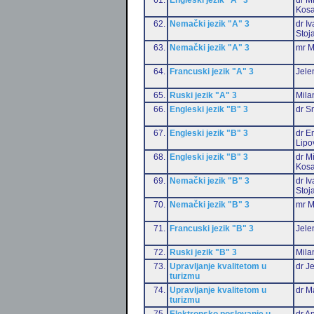
Kosa
62.
Nemački jezik "A" 3
dr I
Stoj
63.
Nemački jezik "A" 3
mr M
64.
Francuski jezik "A" 3
Jele
65.
Ruski jezik "A" 3
Mila
66.
Engleski jezik "B" 3
dr S
67.
Engleski jezik "B" 3
dr Em
Lipo
68.
Engleski jezik "B" 3
dr M
Kosa
69.
Nemački jezik "B" 3
dr I
Stoj
70.
Nemački jezik "B" 3
mr M
71.
Francuski jezik "B" 3
Jele
72.
Ruski jezik "B" 3
Mila
73.
Upravljanje kvalitetom u
dr J
turizmu
74.
Upravljanje kvalitetom u
dr M
turizmu
75.
Elektronsko poslovanje u
dr An