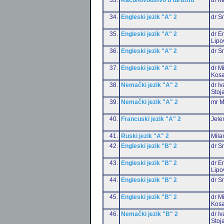
34.
Engleski jezik "A" 2
dr S
35.
Engleski jezik "A" 2
dr Em
Lipo
36.
Engleski jezik "A" 2
dr S
37.
Engleski jezik "A" 2
dr M
Kosa
38.
Nemački jezik "A" 2
dr I
Stoj
39.
Nemački jezik "A" 2
mr M
40.
Francuski jezik "A" 2
Jele
41.
Ruski jezik "A" 2
Mila
42.
Engleski jezik "B" 2
dr S
43.
Engleski jezik "B" 2
dr Em
Lipo
44.
Engleski jezik "B" 2
dr S
45.
Engleski jezik "B" 2
dr M
Kosa
46.
Nemački jezik "B" 2
dr I
Stoj