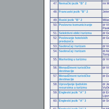
47.
Nemački jezik "B" 2
mr M
48.
Francuski jezik "B" 2
Jele
49.
Ruski jezik "B" 2
Mila
50.
Poslovno komuniciranje
dr V
Pavk
51.
Selektivni oblici turizma
dr G
52.
Poslovanje hotelskih
dr G
preduzeća
53.
Saobraćaj i turizam
dr Vi
54.
Saobraćaj i turizam
dr A
Torn
55.
Marketing u turizmu
dr Vi
56.
Menadžment turističke
dr Vi
destinacije
57.
Menadžment turističke
dr D
destinacije
58.
Upravljanje ljudskim
dr J
resursima u turizmu
Vučk
59.
Engleski jezik "A" 3
dr Em
Lipo
60.
Engleski jezik "A" 3
dr S
61.
Engleski jezik "A" 3
dr M