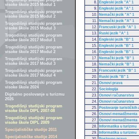
8.
Engleski jezik "A" 1
visoke škole 2015 Modul 1
9.
Engleski jezik "A" 1
Trogodišnji studijski program
10.
Nemački jezik "A" 1
visoke škole 2015 Modul 2
11.
Nemački jezik "A" 1
Trogodišnji studijski program
12.
Francuski jezik "A" 1
visoke škole 2015 Modul 3
13.
Ruski jezik "A" 1
Trogodišnji studijski program
14.
Engleski jezik "B" 1
visoke škole 2017 Modul 1
15.
Engleski jezik "B" 1
Trogodišnji studijski program
visoke škole 2017 Modul 2
16.
Engleski jezik "B" 1
17.
Nemački jezik "B" 1
Trogodišnji studijski program
visoke škole 2017 Modul 3
18.
Nemački jezik "B" 1
19.
Francuski jezik "B" 1
Trogodišnji studijski program
visoke škole 2017 Modul 4
20.
Ruski jezik "B" 1
Trogodišnji studijski program
21.
Osnovi prava
visoke škole 2024
22.
Sociologija
Digitalno poslovanje u turizmu
23.
Osnovi računarstva
2026
24.
Osnovi računarstva
Trogodišnji studijski program
25.
Poslovanje turističkih
visoke škole DIPL 2007-08
26.
Osnovi menadžmenta
Trogodišnji studijski program
27.
Osnovi menadžmenta
visoke škole DIPL 2009
28.
Informatika u turizmu
Specijalističke studije 2011
29.
Informatika u turizmu
Specijalističke studije 2014
30.
Poslovno pravo