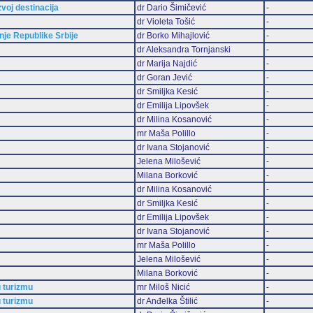
zvoj destinacija
dr Dario Šimičević
-
dr Violeta Tošić
-
je Republike Srbije
dr Borko Mihajlović
-
dr Aleksandra Tornjanski
-
dr Marija Najdić
-
dr Goran Jević
-
dr Smiljka Kesić
-
dr Emilija Lipovšek
-
dr Milina Kosanović
-
mr Maša Polillo
-
dr Ivana Stojanović
-
Jelena Milošević
-
Milana Borković
-
dr Milina Kosanović
-
dr Smiljka Kesić
-
dr Emilija Lipovšek
-
dr Ivana Stojanović
-
mr Maša Polillo
-
Jelena Milošević
-
Milana Borković
-
 turizmu
mr Miloš Nicić
-
 turizmu
dr Anđelka Štilić
-