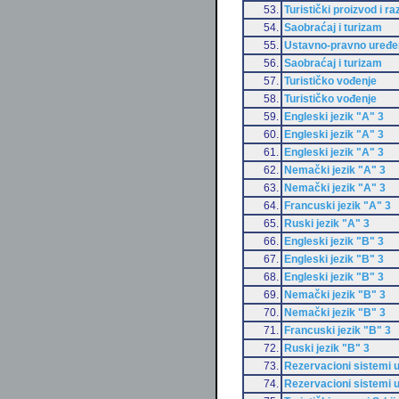
53.
Turistički proizvod i ra
54.
Saobraćaj i turizam
55.
Ustavno-pravno uređen
56.
Saobraćaj i turizam
57.
Turističko vođenje
58.
Turističko vođenje
59.
Engleski jezik "A" 3
60.
Engleski jezik "A" 3
61.
Engleski jezik "A" 3
62.
Nemački jezik "A" 3
63.
Nemački jezik "A" 3
64.
Francuski jezik "A" 3
65.
Ruski jezik "A" 3
66.
Engleski jezik "B" 3
67.
Engleski jezik "B" 3
68.
Engleski jezik "B" 3
69.
Nemački jezik "B" 3
70.
Nemački jezik "B" 3
71.
Francuski jezik "B" 3
72.
Ruski jezik "B" 3
73.
Rezervacioni sistemi u
74.
Rezervacioni sistemi u