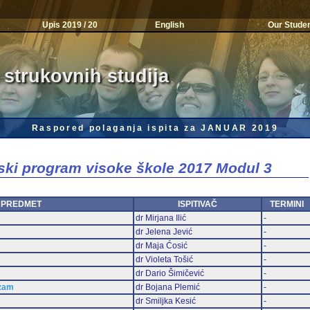
Upis 2019 / 20
English
Our Stude
 strukovnih studija
Raspored polaganja ispita za JANUAR 2019
jski program visoke škole 2017 Modul 3
PREDMET
ISPITIVAČ
TERMINI
dr Mirjana Ilić
-
dr Jelena Jević
-
dr Maja Ćosić
-
dr Violeta Tošić
-
dr Dario Šimičević
-
izam
dr Bojana Plemić
-
dr Smiljka Kesić
-