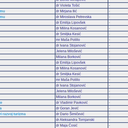
dr Violeta Tošić
-
zmu
dr Mirjana Ilić
-
zmu
dr Miroslava Petrevska
-
dr Emilija Lipovšek
-
dr Milina Kosanović
-
dr Smiljka Kesić
-
mr Maša Polillo
-
dr Ivana Stojanović
-
Jelena Milošević
-
Milana Borković
-
dr Emilija Lipovšek
-
dr Milina Kosanović
-
dr Smiljka Kesić
-
mr Maša Polillo
-
dr Ivana Stojanović
-
Jelena Milošević
-
Milana Borković
-
je
dr Vladimir Pavković
-
ma
dr Goran Jević
-
vi razvoj turizma
dr Dario Šimičević
-
dr Aleksandra Tornjanski
-
dr Maja Ćosić
-