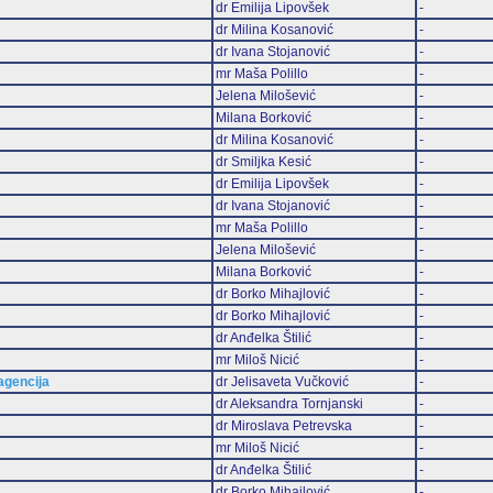
dr Emilija Lipovšek
-
dr Milina Kosanović
-
dr Ivana Stojanović
-
mr Maša Polillo
-
Jelena Milošević
-
Milana Borković
-
dr Milina Kosanović
-
dr Smiljka Kesić
-
dr Emilija Lipovšek
-
dr Ivana Stojanović
-
mr Maša Polillo
-
Jelena Milošević
-
Milana Borković
-
dr Borko Mihajlović
-
dr Borko Mihajlović
-
dr Anđelka Štilić
-
mr Miloš Nicić
-
 agencija
dr Jelisaveta Vučković
-
dr Aleksandra Tornjanski
-
dr Miroslava Petrevska
-
mr Miloš Nicić
-
dr Anđelka Štilić
-
dr Borko Mihajlović
-