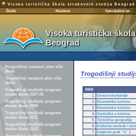
Visoka turistička škola strukovnih studija Beograd
Škola
Nastava
Specijalizacija
Visoka turistička škola
Beograd
Dvogodišnji nastavni plan više
škole
Trogodišnji studi
Trogodišnji nastavni plan više
škole
RBR
Trogodišnji studijski program
visoke škole 2007-08
1.
Osnovi ekonomije
Trogodišnji studijski program
2.
Ekonomika turizma
visoke škole 2009
3.
Ekonomika turizma
Trogodišnji studijski program
4.
Statistika u turizmu
visoke škole 2011
5.
Turistička geografija
Trogodišnji studijski program
6.
Kulturno nasleđe i tur
visoke škole 2012
7.
Engleski jezik "A" 1
Trogodišnji studijski program