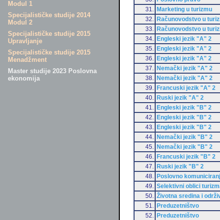
Modul 1
31.
Marketing u turizmu
Specijalističke studije 2014
32.
Računovodstvo u turi
Modul 2
33.
Računovodstvo u turi
Specijalističke studije 2015
34.
Engleski jezik "A" 2
Upravljanje
35.
Engleski jezik "A" 2
Specijalističke studije 2015
36.
Engleski jezik "A" 2
Menadžment
37.
Nemački jezik "A" 2
Master studije 2023 Poslovna
38.
Nemački jezik "A" 2
ekonomija
39.
Francuski jezik "A" 2
40.
Ruski jezik "A" 2
41.
Engleski jezik "B" 2
42.
Engleski jezik "B" 2
43.
Engleski jezik "B" 2
44.
Nemački jezik "B" 2
45.
Nemački jezik "B" 2
46.
Francuski jezik "B" 2
47.
Ruski jezik "B" 2
48.
Poslovno komuniciran
49.
Selektivni oblici turiz
50.
Životna sredina i održi
51.
Preduzetništvo
52.
Preduzetništvo