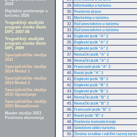
2024
29.
Informatika u turizmu
Digitalno poslovanje u
30.
Poslovno pravo
turizmu 2026
31.
Marketing u turizmu
Trogodišnji studijski
32.
Računovodstvo u turizmu
program visoke škole
33.
Računovodstvo u turizmu
DIPL 2007-08
34.
Engleski jezik "A" 2
Trogodišnji studijski
35.
Engleski jezik "A" 2
program visoke škole
DIPL 2009
36.
Engleski jezik "A" 2
37.
Nemački jezik "A" 2
Specijalističke studije
2011
38.
Nemački jezik "A" 2
Specijalističke studije
39.
Francuski jezik "A" 2
2014 Modul 1
40.
Ruski jezik "A" 2
Specijalističke studije
41.
Engleski jezik "B" 2
2014 Modul 2
42.
Engleski jezik "B" 2
Specijalističke studije
43.
Engleski jezik "B" 2
2015 Upravljanje
44.
Nemački jezik "B" 2
Specijalističke studije
45.
Nemački jezik "B" 2
2015 Menadžment
46.
Francuski jezik "B" 2
Master studije 2023
47.
Ruski jezik "B" 2
Poslovna ekonomija
48.
Poslovno komuniciranje
49.
Selektivni oblici turizma
50.
Životna sredina i održivi razvoj turi