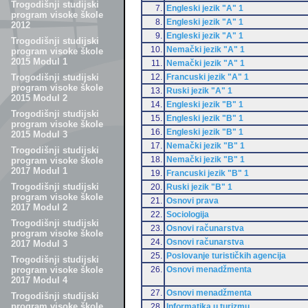
Trogodišnji studijski
7.
Engleski jezik "A" 1
program visoke škole
8.
Engleski jezik "A" 1
2012
9.
Engleski jezik "A" 1
Trogodišnji studijski
10.
Nemački jezik "A" 1
program visoke škole
2015 Modul 1
11.
Nemački jezik "A" 1
12.
Francuski jezik "A" 1
Trogodišnji studijski
program visoke škole
13.
Ruski jezik "A" 1
2015 Modul 2
14.
Engleski jezik "B" 1
Trogodišnji studijski
15.
Engleski jezik "B" 1
program visoke škole
16.
Engleski jezik "B" 1
2015 Modul 3
17.
Nemački jezik "B" 1
Trogodišnji studijski
18.
Nemački jezik "B" 1
program visoke škole
2017 Modul 1
19.
Francuski jezik "B" 1
Trogodišnji studijski
20.
Ruski jezik "B" 1
program visoke škole
21.
Osnovi prava
2017 Modul 2
22.
Sociologija
Trogodišnji studijski
23.
Osnovi računarstva
program visoke škole
24.
Osnovi računarstva
2017 Modul 3
25.
Poslovanje turističkih agencija
Trogodišnji studijski
26.
Osnovi menadžmenta
program visoke škole
2017 Modul 4
27.
Osnovi menadžmenta
Trogodišnji studijski
program visoke škole
28.
Informatika u turizmu