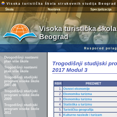
Visoka turistička škola strukovnih studija Beograd
Škola
Nastava
Specijalizacija
Visoka turistička škola
Beograd
Raspored polag
Dvogodišnji nastavni
plan više škole
Trogodišnji studijski p
Trogodišnji nastavni
2017 Modul 3
plan više škole
Trogodišnji studijski
program visoke škole
RBR
PREDMET
2007-08
1.
Osnovi ekonomije
Trogodišnji studijski
2.
Ekonomika turizma
program visoke škole
2009
3.
Ekonomika turizma
4.
Statistika u turizmu
Trogodišnji studijski
program visoke škole
5.
Turistička geografija
2011
6.
Kulturno nasleđe i turizam