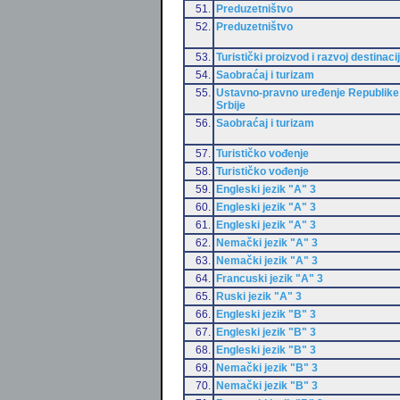
51.
Preduzetništvo
52.
Preduzetništvo
53.
Turistički proizvod i razvoj destinaci
54.
Saobraćaj i turizam
55.
Ustavno-pravno uređenje Republike
Srbije
56.
Saobraćaj i turizam
57.
Turističko vođenje
58.
Turističko vođenje
59.
Engleski jezik "A" 3
60.
Engleski jezik "A" 3
61.
Engleski jezik "A" 3
62.
Nemački jezik "A" 3
63.
Nemački jezik "A" 3
64.
Francuski jezik "A" 3
65.
Ruski jezik "A" 3
66.
Engleski jezik "B" 3
67.
Engleski jezik "B" 3
68.
Engleski jezik "B" 3
69.
Nemački jezik "B" 3
70.
Nemački jezik "B" 3