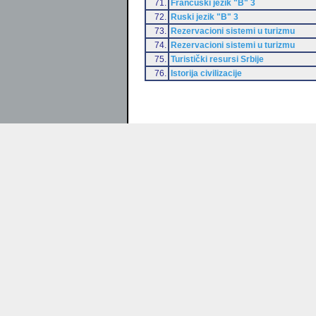
71.
Francuski jezik "B" 3
72.
Ruski jezik "B" 3
73.
Rezervacioni sistemi u turizmu
74.
Rezervacioni sistemi u turizmu
75.
Turistički resursi Srbije
76.
Istorija civilizacije