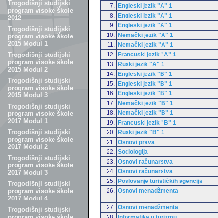
Trogodišnji studijski
7.
Engleski jezik "A" 1
program visoke škole
8.
Engleski jezik "A" 1
2012
9.
Engleski jezik "A" 1
Trogodišnji studijski
10.
Nemački jezik "A" 1
program visoke škole
2015 Modul 1
11.
Nemački jezik "A" 1
12.
Francuski jezik "A" 1
Trogodišnji studijski
program visoke škole
13.
Ruski jezik "A" 1
2015 Modul 2
14.
Engleski jezik "B" 1
Trogodišnji studijski
15.
Engleski jezik "B" 1
program visoke škole
16.
Engleski jezik "B" 1
2015 Modul 3
17.
Nemački jezik "B" 1
Trogodišnji studijski
18.
Nemački jezik "B" 1
program visoke škole
2017 Modul 1
19.
Francuski jezik "B" 1
Trogodišnji studijski
20.
Ruski jezik "B" 1
program visoke škole
21.
Osnovi prava
2017 Modul 2
22.
Sociologija
Trogodišnji studijski
23.
Osnovi računarstva
program visoke škole
24.
Osnovi računarstva
2017 Modul 3
25.
Poslovanje turističkih agencija
Trogodišnji studijski
26.
Osnovi menadžmenta
program visoke škole
2017 Modul 4
27.
Osnovi menadžmenta
Trogodišnji studijski
program visoke škole
28.
Informatika u turizmu