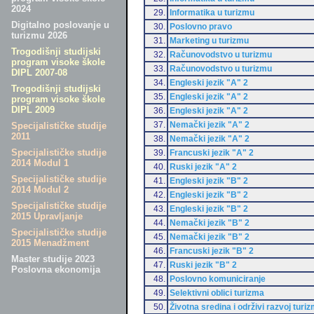
2024
29.
Informatika u turizmu
Digitalno poslovanje u
30.
Poslovno pravo
turizmu 2026
31.
Marketing u turizmu
Trogodišnji studijski
32.
Računovodstvo u turizmu
program visoke škole
33.
Računovodstvo u turizmu
DIPL 2007-08
34.
Engleski jezik "A" 2
Trogodišnji studijski
35.
Engleski jezik "A" 2
program visoke škole
DIPL 2009
36.
Engleski jezik "A" 2
37.
Nemački jezik "A" 2
Specijalističke studije
2011
38.
Nemački jezik "A" 2
Specijalističke studije
39.
Francuski jezik "A" 2
2014 Modul 1
40.
Ruski jezik "A" 2
Specijalističke studije
41.
Engleski jezik "B" 2
2014 Modul 2
42.
Engleski jezik "B" 2
Specijalističke studije
43.
Engleski jezik "B" 2
2015 Upravljanje
44.
Nemački jezik "B" 2
Specijalističke studije
45.
Nemački jezik "B" 2
2015 Menadžment
46.
Francuski jezik "B" 2
Master studije 2023
47.
Ruski jezik "B" 2
Poslovna ekonomija
48.
Poslovno komuniciranje
49.
Selektivni oblici turizma
50.
Životna sredina i održivi razvoj turi