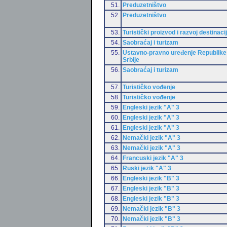
51.
Preduzetništvo
52.
Preduzetništvo
53.
Turistički proizvod i razvoj destinaci
54.
Saobraćaj i turizam
55.
Ustavno-pravno uređenje Republike
Srbije
56.
Saobraćaj i turizam
57.
Turističko vođenje
58.
Turističko vođenje
59.
Engleski jezik "A" 3
60.
Engleski jezik "A" 3
61.
Engleski jezik "A" 3
62.
Nemački jezik "A" 3
63.
Nemački jezik "A" 3
64.
Francuski jezik "A" 3
65.
Ruski jezik "A" 3
66.
Engleski jezik "B" 3
67.
Engleski jezik "B" 3
68.
Engleski jezik "B" 3
69.
Nemački jezik "B" 3
70.
Nemački jezik "B" 3