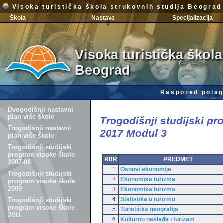
Visoka turistička škola strukovnih studija Beograd
Škola
Nastava
Specijalizacija
Visoka turistička škola
Beograd
Raspored polag
Dvogodišnji nastavni
plan više škole
Trogodišnji studijski p
Trogodišnji nastavni
2017 Modul 3
plan više škole
Trogodišnji studijski
program visoke škole
RBR
PREDMET
2007-08
1.
Osnovi ekonomije
Trogodišnji studijski
2.
Ekonomika turizma
program visoke škole
2009
3.
Ekonomika turizma
4.
Statistika u turizmu
Trogodišnji studijski
program visoke škole
5.
Turistička geografija
2011
6.
Kulturno nasleđe i turizam