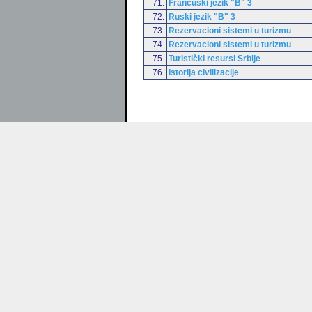
71.
Francuski jezik "B" 3
72.
Ruski jezik "B" 3
73.
Rezervacioni sistemi u turizmu
74.
Rezervacioni sistemi u turizmu
75.
Turistički resursi Srbije
76.
Istorija civilizacije