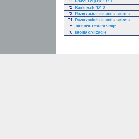
71.
Francuski jezik "B" 3
72.
Ruski jezik "B" 3
73.
Rezervacioni sistemi u turizmu
74.
Rezervacioni sistemi u turizmu
75.
Turistički resursi Srbije
76.
Istorija civilizacije