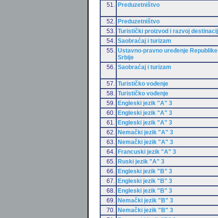
51.
Preduzetništvo
52.
Preduzetništvo
53.
Turistički proizvod i razvoj destinaci
54.
Saobraćaj i turizam
55.
Ustavno-pravno uređenje Republike
Srbije
56.
Saobraćaj i turizam
57.
Turističko vođenje
58.
Turističko vođenje
59.
Engleski jezik "A" 3
60.
Engleski jezik "A" 3
61.
Engleski jezik "A" 3
62.
Nemački jezik "A" 3
63.
Nemački jezik "A" 3
64.
Francuski jezik "A" 3
65.
Ruski jezik "A" 3
66.
Engleski jezik "B" 3
67.
Engleski jezik "B" 3
68.
Engleski jezik "B" 3
69.
Nemački jezik "B" 3
70.
Nemački jezik "B" 3