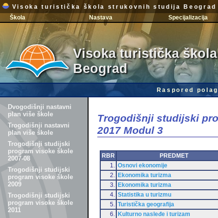
Visoka turistička škola strukovnih studija Beograd
Škola
Nastava
Specijalizacija
Visoka turistička škola
Beograd
Raspored polag
Dvogodišnji nastavni
plan više škole
Trogodišnji studijski p
Trogodišnji nastavni
2017 Modul 3
plan više škole
Trogodišnji studijski
program visoke škole
RBR
PREDMET
2007-08
1.
Osnovi ekonomije
Trogodišnji studijski
2.
Ekonomika turizma
program visoke škole
2009
3.
Ekonomika turizma
4.
Statistika u turizmu
Trogodišnji studijski
program visoke škole
5.
Turistička geografija
2011
6.
Kulturno nasleđe i turizam