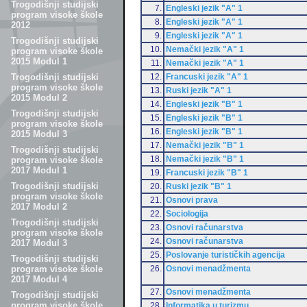
Trogodišnji studijski
7.
Engleski jezik "A" 1
program visoke škole
8.
Engleski jezik "A" 1
2012
9.
Engleski jezik "A" 1
Trogodišnji studijski
10.
Nemački jezik "A" 1
program visoke škole
2015 Modul 1
11.
Nemački jezik "A" 1
12.
Francuski jezik "A" 1
Trogodišnji studijski
program visoke škole
13.
Ruski jezik "A" 1
2015 Modul 2
14.
Engleski jezik "B" 1
Trogodišnji studijski
15.
Engleski jezik "B" 1
program visoke škole
16.
Engleski jezik "B" 1
2015 Modul 3
17.
Nemački jezik "B" 1
Trogodišnji studijski
18.
Nemački jezik "B" 1
program visoke škole
2017 Modul 1
19.
Francuski jezik "B" 1
Trogodišnji studijski
20.
Ruski jezik "B" 1
program visoke škole
21.
Osnovi prava
2017 Modul 2
22.
Sociologija
Trogodišnji studijski
23.
Osnovi računarstva
program visoke škole
24.
Osnovi računarstva
2017 Modul 3
25.
Poslovanje turističkih agencija
Trogodišnji studijski
26.
Osnovi menadžmenta
program visoke škole
2017 Modul 4
27.
Osnovi menadžmenta
Trogodišnji studijski
program visoke škole
28.
Informatika u turizmu