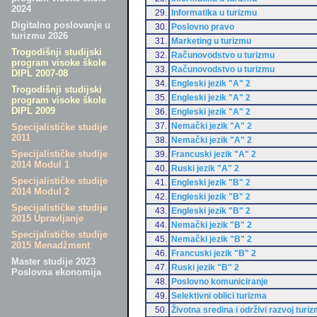
2024
29.
Informatika u turizmu
Digitalno poslovanje u
30.
Poslovno pravo
turizmu 2026
31.
Marketing u turizmu
Trogodišnji studijski
32.
Računovodstvo u turizmu
program visoke škole
33.
Računovodstvo u turizmu
DIPL 2007-08
34.
Engleski jezik "A" 2
Trogodišnji studijski
35.
Engleski jezik "A" 2
program visoke škole
DIPL 2009
36.
Engleski jezik "A" 2
37.
Nemački jezik "A" 2
Specijalističke studije
2011
38.
Nemački jezik "A" 2
Specijalističke studije
39.
Francuski jezik "A" 2
2014 Modul 1
40.
Ruski jezik "A" 2
Specijalističke studije
41.
Engleski jezik "B" 2
2014 Modul 2
42.
Engleski jezik "B" 2
Specijalističke studije
43.
Engleski jezik "B" 2
2015 Upravljanje
44.
Nemački jezik "B" 2
Specijalističke studije
45.
Nemački jezik "B" 2
2015 Menadžment
46.
Francuski jezik "B" 2
Master studije 2023
47.
Ruski jezik "B" 2
Poslovna ekonomija
48.
Poslovno komuniciranje
49.
Selektivni oblici turizma
50.
Životna sredina i održivi razvoj turi