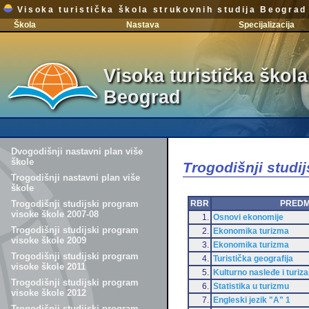
Visoka turistička škola strukovnih studija Beograd
Škola
Nastava
Specijalizacija
Visoka turistička škola
Beograd
Dvogodišnji nastavni plan više
škole
Trogodišnji studi
Trogodišnji nastavni plan više
škole
RBR
PRED
Trogodišnji studijski program
visoke škole 2007-08
1.
Osnovi ekonomije
Trogodišnji studijski program
2.
Ekonomika turizma
visoke škole 2009
3.
Ekonomika turizma
Trogodišnji studijski program
4.
Turistička geografija
visoke škole 2011
5.
Kulturno nasleđe i turiz
Trogodišnji studijski program
6.
Statistika u turizmu
visoke škole 2012
7.
Engleski jezik "A" 1
Trogodišnji studijski program