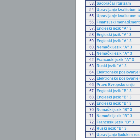
53.
Saobraćaj i turizam
54.
Upravljanje kvalitetom t
55.
Upravljanje kvalitetom t
56.
Finansijski menadžment
57.
Engleski jezik "A" 3
58.
Engleski jezik "A" 3
59.
Engleski jezik "A" 3
60.
Nemački jezik "A" 3
61.
Nemački jezik "A" 3
62.
Francuski jezik "A" 3
63.
Ruski jezik "A" 3
64.
Elektronsko poslovanje 
65.
Elektronsko poslovanje 
66.
Pravo Evropske unije
67.
Engleski jezik "B" 3
68.
Engleski jezik "B" 3
69.
Engleski jezik "B" 3
70.
Nemački jezik "B" 3
71.
Nemački jezik "B" 3
72.
Francuski jezik "B" 3
73.
Ruski jezik "B" 3
74.
Upravljanje ljudskim re