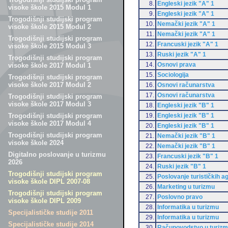
8.
Engleski jezik "A" 1
visoke škole 2015 Modul 1
9.
Engleski jezik "A" 1
Trogodišnji studijski program
10.
Nemački jezik "A" 1
visoke škole 2015 Modul 2
11.
Nemački jezik "A" 1
Trogodišnji studijski program
12.
Francuski jezik "A" 1
visoke škole 2015 Modul 3
13.
Ruski jezik "A" 1
Trogodišnji studijski program
14.
Osnovi prava
visoke škole 2017 Modul 1
15.
Sociologija
Trogodišnji studijski program
visoke škole 2017 Modul 2
16.
Osnovi računarstva
17.
Osnovi računarstva
Trogodišnji studijski program
visoke škole 2017 Modul 3
18.
Engleski jezik "B" 1
19.
Engleski jezik "B" 1
Trogodišnji studijski program
visoke škole 2017 Modul 4
20.
Engleski jezik "B" 1
Trogodišnji studijski program
21.
Nemački jezik "B" 1
visoke škole 2024
22.
Nemački jezik "B" 1
Digitalno poslovanje u turizmu
23.
Francuski jezik "B" 1
2026
24.
Ruski jezik "B" 1
Trogodišnji studijski program
25.
Poslovanje turističkih a
visoke škole DIPL 2007-08
26.
Marketing u turizmu
Trogodišnji studijski program
27.
Poslovno pravo
visoke škole DIPL 2009
28.
Informatika u turizmu
Specijalističke studije 2011
29.
Informatika u turizmu
Specijalističke studije 2014
30.
Računovodstvo u turiz