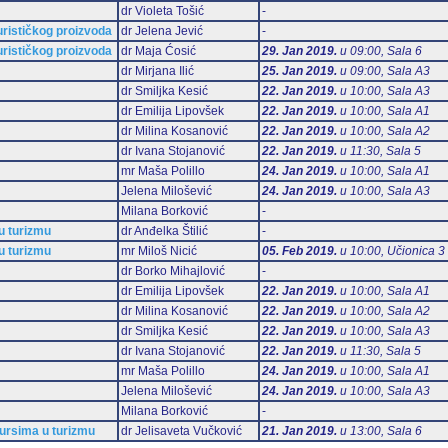
dr Violeta Tošić
-
urističkog proizvoda
dr Jelena Jević
-
urističkog proizvoda
dr Maja Ćosić
29. Jan 2019.
u 09:00, Sala 6
dr Mirjana Ilić
25. Jan 2019.
u 09:00, Sala А3
dr Smiljka Kesić
22. Jan 2019.
u 10:00, Sala А3
dr Emilija Lipovšek
22. Jan 2019.
u 10:00, Sala А1
dr Milina Kosanović
22. Jan 2019.
u 10:00, Sala А2
dr Ivana Stojanović
22. Jan 2019.
u 11:30, Sala 5
mr Maša Polillo
24. Jan 2019.
u 10:00, Sala А1
Jelena Milošević
24. Jan 2019.
u 10:00, Sala А3
Milana Borković
-
u turizmu
dr Anđelka Štilić
-
u turizmu
mr Miloš Nicić
05. Feb 2019.
u 10:00, Učionica 3
dr Borko Mihajlović
-
dr Emilija Lipovšek
22. Jan 2019.
u 10:00, Sala А1
dr Milina Kosanović
22. Jan 2019.
u 10:00, Sala А2
dr Smiljka Kesić
22. Jan 2019.
u 10:00, Sala А3
dr Ivana Stojanović
22. Jan 2019.
u 11:30, Sala 5
mr Maša Polillo
24. Jan 2019.
u 10:00, Sala А1
Jelena Milošević
24. Jan 2019.
u 10:00, Sala А3
Milana Borković
-
sursima u turizmu
dr Jelisaveta Vučković
21. Jan 2019.
u 13:00, Sala 6