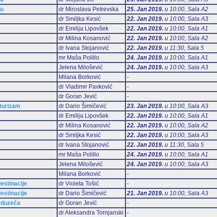
mu
dr Miroslava Petrevska
25. Jan 2019.
u 10:00, Sala А2
dr Smiljka Kesić
22. Jan 2019.
u 10:00, Sala А3
dr Emilija Lipovšek
22. Jan 2019.
u 10:00, Sala А1
dr Milina Kosanović
22. Jan 2019.
u 10:00, Sala А2
dr Ivana Stojanović
22. Jan 2019.
u 11:30, Sala 5
mr Maša Polillo
24. Jan 2019.
u 10:00, Sala А1
Jelena Milošević
24. Jan 2019.
u 10:00, Sala А3
Milana Borković
-
dr Vladimir Pavković
-
dr Goran Jević
-
 turizam
dr Dario Šimičević
23. Jan 2019.
u 10:00, Sala А3
dr Emilija Lipovšek
22. Jan 2019.
u 10:00, Sala А1
dr Milina Kosanović
22. Jan 2019.
u 10:00, Sala А2
dr Smiljka Kesić
22. Jan 2019.
u 10:00, Sala А3
dr Ivana Stojanović
22. Jan 2019.
u 11:30, Sala 5
mr Maša Polillo
24. Jan 2019.
u 10:00, Sala А1
Jelena Milošević
24. Jan 2019.
u 10:00, Sala А3
Milana Borković
-
estinacije
dr Violeta Tošić
-
estinacije
dr Dario Šimičević
21. Jan 2019.
u 10:00, Sala А3
eduzeća
dr Goran Jević
-
dr Aleksandra Tornjanski
-