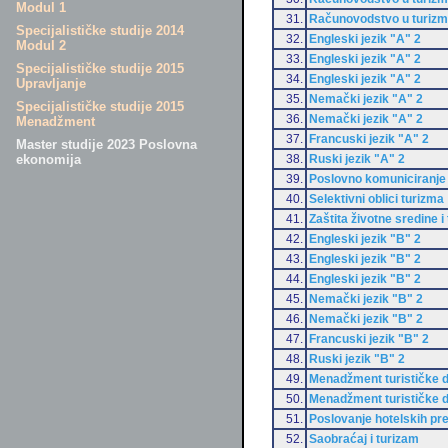
Modul 1
31.
Računovodstvo u turiz
Specijalističke studije 2014
32.
Engleski jezik "A" 2
Modul 2
33.
Engleski jezik "A" 2
Specijalističke studije 2015
34.
Engleski jezik "A" 2
Upravljanje
35.
Nemački jezik "A" 2
Specijalističke studije 2015
36.
Nemački jezik "A" 2
Menadžment
37.
Francuski jezik "A" 2
Master studije 2023 Poslovna
38.
Ruski jezik "A" 2
ekonomija
39.
Poslovno komuniciranje
40.
Selektivni oblici turizma
41.
Zaštita životne sredine i
42.
Engleski jezik "B" 2
43.
Engleski jezik "B" 2
44.
Engleski jezik "B" 2
45.
Nemački jezik "B" 2
46.
Nemački jezik "B" 2
47.
Francuski jezik "B" 2
48.
Ruski jezik "B" 2
49.
Menadžment turističke d
50.
Menadžment turističke d
51.
Poslovanje hotelskih pr
52.
Saobraćaj i turizam