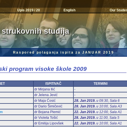
Upis 2019 / 20
English
Our Stude
 strukovnih studija
Raspored polaganja ispita za JANUAR 2019
jski program visoke škole 2009
MET
ISPITIVAČ
TERMINI
dr Mirjana Ilić
-
dr Jelena Jević
-
dr Maja Ćosić
28. Jan 2019.
u 09:30, Sala 6
dr Dario Šimičević
28. Jan 2019.
u 10:00, Sala А3
am
dr Bojana Plemić
22. Jan 2019.
u 12:00, Sala А1
dr Violeta Tošić
28. Jan 2019.
u 11:00, Sala 5
dr Emilija Lipovšek
22. Jan 2019.
u 10:00, Sala А1