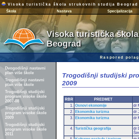
Visoka turistička škola strukovnih studija Beograd
Škola
Nastava
Specijalizacija
Visoka turistička škola
Beograd
Raspored polag
Dvogodišnji nastavni
plan više škole
Trogodišnji studijski p
Trogodišnji nastavni
2009
plan više škole
Trogodišnji studijski
program visoke škole
RBR
PREDMET
2007-08
1.
Osnovi ekonomije
dr 
Trogodišnji studijski
2.
Ekonomika turizma
dr 
program visoke škole
2009
3.
Ekonomika turizma
dr 
Trogodišnji studijski
4.
Turistička geografija
dr 
program visoke škole
Šim
2011
5.
Kulturno nasleđe i turizam
dr 