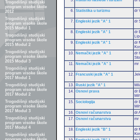
Trogodišnji studijski
program visoke škole
6.
Statistika u turizmu
dr 
2012
Trogodišnji studijski
7.
Engleski jezik "A" 1
dr 
program visoke škole
2015 Modul 1
8.
Engleski jezik "A" 1
dr 
Trogodišnji studijski
Li
program visoke škole
9.
Engleski jezik "A" 1
dr 
2015 Modul 2
Ko
Trogodišnji studijski
10.
Nemački jezik "A" 1
dr 
program visoke škole
Sto
2015 Modul 3
11.
Nemački jezik "A" 1
mr 
Trogodišnji studijski
program visoke škole
12.
Francuski jezik "A" 1
Jel
2017 Modul 1
Trogodišnji studijski
13.
Ruski jezik "A" 1
Mil
program visoke škole
14.
Osnovi prava
dr 
2017 Modul 2
Mih
Trogodišnji studijski
15.
Sociologija
dr 
program visoke škole
Mih
2017 Modul 3
16.
Osnovi računarstva
dr 
Trogodišnji studijski
17.
Osnovi računarstva
mr 
program visoke škole
2017 Modul 4
18.
Engleski jezik "B" 1
dr 
Ko
Trogodišnji studijski
program visoke škole
19.
Engleski jezik "B" 1
dr 