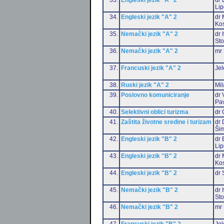
Li
34.
Engleski jezik "A" 2
dr 
Ko
35.
Nemački jezik "A" 2
dr 
Sto
36.
Nemački jezik "A" 2
mr 
37.
Francuski jezik "A" 2
Jel
38.
Ruski jezik "A" 2
Mil
39.
Poslovno komuniciranje
dr 
Pa
40.
Selektivni oblici turizma
dr 
41.
Zaštita životne sredine i turizam
dr 
Šim
42.
Engleski jezik "B" 2
dr 
Li
43.
Engleski jezik "B" 2
dr 
Ko
44.
Engleski jezik "B" 2
dr 
45.
Nemački jezik "B" 2
dr 
Sto
46.
Nemački jezik "B" 2
mr 
47.
Francuski jezik "B" 2
Jel