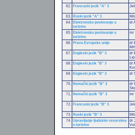
62.
Francuski jezik "A" 3
Jel
63.
Ruski jezik "A" 3
Mil
64.
Elektronsko poslovanje u
dr 
turizmu
65.
Elektronsko poslovanje u
mr 
turizmu
66.
Pravo Evropske unije
dr 
Mih
67.
Engleski jezik "B" 3
dr 
Li
68.
Engleski jezik "B" 3
dr 
Ko
69.
Engleski jezik "B" 3
dr 
70.
Nemački jezik "B" 3
dr 
Sto
71.
Nemački jezik "B" 3
mr 
72.
Francuski jezik "B" 3
Jel
73.
Ruski jezik "B" 3
Mil
74.
Upravljanje ljudskim resursima
dr 
u turizmu
Vu