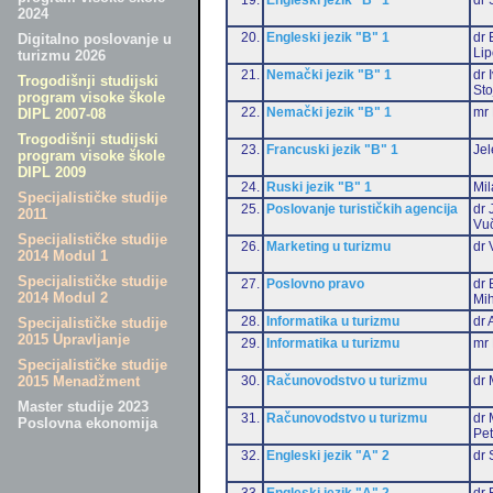
2024
20.
Engleski jezik "B" 1
dr 
Digitalno poslovanje u
Li
turizmu 2026
21.
Nemački jezik "B" 1
dr 
Trogodišnji studijski
Sto
program visoke škole
22.
Nemački jezik "B" 1
mr 
DIPL 2007-08
Trogodišnji studijski
23.
Francuski jezik "B" 1
Jel
program visoke škole
DIPL 2009
24.
Ruski jezik "B" 1
Mil
Specijalističke studije
25.
Poslovanje turističkih agencija
dr 
2011
Vu
Specijalističke studije
26.
Marketing u turizmu
dr 
2014 Modul 1
Specijalističke studije
27.
Poslovno pravo
dr 
2014 Modul 2
Mih
28.
Informatika u turizmu
dr 
Specijalističke studije
2015 Upravljanje
29.
Informatika u turizmu
mr 
Specijalističke studije
30.
Računovodstvo u turizmu
dr 
2015 Menadžment
Master studije 2023
31.
Računovodstvo u turizmu
dr 
Poslovna ekonomija
Pet
32.
Engleski jezik "A" 2
dr 
33.
Engleski jezik "A" 2
dr 