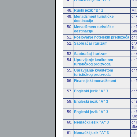
48.
Ruski jezik "B" 2
Mil
49.
Menadžment turističke
dr 
destinacije
50.
Menadžment turističke
dr 
destinacije
Šim
51.
Poslovanje hotelskih preduzeća
dr 
52.
Saobraćaj i turizam
dr 
Tor
53.
Saobraćaj i turizam
dr 
54.
Upravljanje kvalitetom
dr 
turističkog proizvoda
55.
Upravljanje kvalitetom
dr 
turističkog proizvoda
56.
Finansijski menadžment
dr 
57.
Engleski jezik "A" 3
dr 
58.
Engleski jezik "A" 3
dr 
Li
59.
Engleski jezik "A" 3
dr 
Ko
60.
Nemački jezik "A" 3
dr 
Sto
61.
Nemački jezik "A" 3
mr 