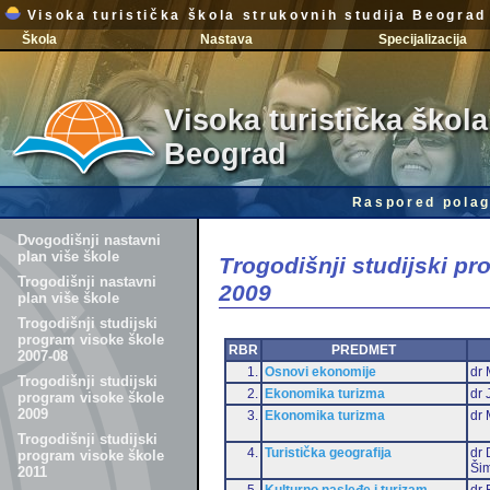
Visoka turistička škola strukovnih studija Beograd
Škola
Nastava
Specijalizacija
Visoka turistička škola
Beograd
Raspored polag
Dvogodišnji nastavni
plan više škole
Trogodišnji studijski p
Trogodišnji nastavni
2009
plan više škole
Trogodišnji studijski
program visoke škole
RBR
PREDMET
2007-08
1.
Osnovi ekonomije
dr 
Trogodišnji studijski
2.
Ekonomika turizma
dr 
program visoke škole
2009
3.
Ekonomika turizma
dr 
Trogodišnji studijski
4.
Turistička geografija
dr 
program visoke škole
Šim
2011
5.
Kulturno nasleđe i turizam
dr 