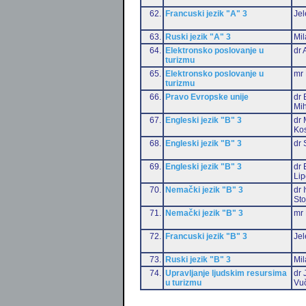
62.
Francuski jezik "A" 3
Jel
63.
Ruski jezik "A" 3
Mil
64.
Elektronsko poslovanje u
dr 
turizmu
65.
Elektronsko poslovanje u
mr 
turizmu
66.
Pravo Evropske unije
dr 
Mih
67.
Engleski jezik "B" 3
dr 
Ko
68.
Engleski jezik "B" 3
dr 
69.
Engleski jezik "B" 3
dr 
Li
70.
Nemački jezik "B" 3
dr 
Sto
71.
Nemački jezik "B" 3
mr 
72.
Francuski jezik "B" 3
Jel
73.
Ruski jezik "B" 3
Mil
74.
Upravljanje ljudskim resursima
dr 
u turizmu
Vu