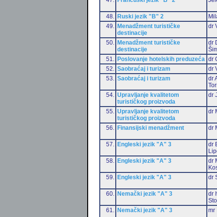
48.
Ruski jezik "B" 2
Mil
49.
Menadžment turističke
dr 
destinacije
50.
Menadžment turističke
dr 
destinacije
Šim
51.
Poslovanje hotelskih preduzeća
dr 
52.
Saobraćaj i turizam
dr 
53.
Saobraćaj i turizam
dr 
Tor
54.
Upravljanje kvalitetom
dr 
turističkog proizvoda
55.
Upravljanje kvalitetom
dr 
turističkog proizvoda
56.
Finansijski menadžment
dr 
57.
Engleski jezik "A" 3
dr 
Li
58.
Engleski jezik "A" 3
dr 
Ko
59.
Engleski jezik "A" 3
dr 
60.
Nemački jezik "A" 3
dr 
Sto
61.
Nemački jezik "A" 3
mr 