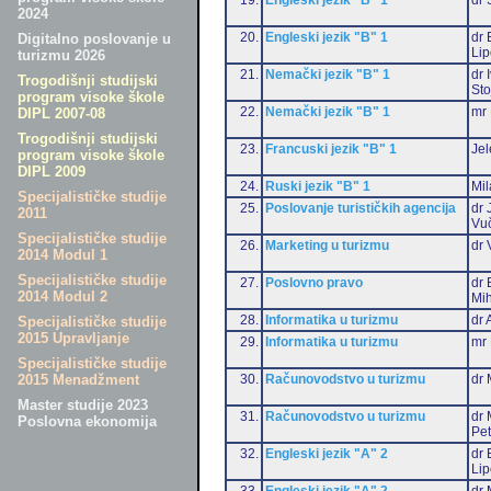
2024
20.
Engleski jezik "B" 1
dr 
Digitalno poslovanje u
Li
turizmu 2026
21.
Nemački jezik "B" 1
dr 
Trogodišnji studijski
Sto
program visoke škole
22.
Nemački jezik "B" 1
mr 
DIPL 2007-08
Trogodišnji studijski
23.
Francuski jezik "B" 1
Jel
program visoke škole
DIPL 2009
24.
Ruski jezik "B" 1
Mil
Specijalističke studije
25.
Poslovanje turističkih agencija
dr 
2011
Vu
Specijalističke studije
26.
Marketing u turizmu
dr 
2014 Modul 1
Specijalističke studije
27.
Poslovno pravo
dr 
2014 Modul 2
Mih
28.
Informatika u turizmu
dr 
Specijalističke studije
2015 Upravljanje
29.
Informatika u turizmu
mr 
Specijalističke studije
30.
Računovodstvo u turizmu
dr 
2015 Menadžment
Master studije 2023
31.
Računovodstvo u turizmu
dr 
Poslovna ekonomija
Pet
32.
Engleski jezik "A" 2
dr 
Li
33.
Engleski jezik "A" 2
dr 