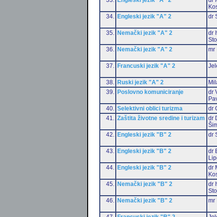
Ko
34.
Engleski jezik "A" 2
dr 
35.
Nemački jezik "A" 2
dr 
Sto
36.
Nemački jezik "A" 2
mr 
37.
Francuski jezik "A" 2
Jel
38.
Ruski jezik "A" 2
Mil
39.
Poslovno komuniciranje
dr 
Pa
40.
Selektivni oblici turizma
dr 
41.
Zaštita životne sredine i turizam
dr 
Šim
42.
Engleski jezik "B" 2
dr 
43.
Engleski jezik "B" 2
dr 
Li
44.
Engleski jezik "B" 2
dr 
Ko
45.
Nemački jezik "B" 2
dr 
Sto
46.
Nemački jezik "B" 2
mr 
47.
Francuski jezik "B" 2
Jel