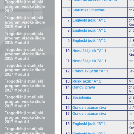
Trogodišnji studijski
program visoke škole
6.
Statistika u turizmu
dr 
2012
Trogodišnji studijski
7.
Engleski jezik "A" 1
dr 
program visoke škole
Ko
2015 Modul 1
8.
Engleski jezik "A" 1
dr 
Trogodišnji studijski
program visoke škole
9.
Engleski jezik "A" 1
dr 
2015 Modul 2
Li
Trogodišnji studijski
10.
Nemački jezik "A" 1
dr 
program visoke škole
Sto
2015 Modul 3
11.
Nemački jezik "A" 1
mr 
Trogodišnji studijski
program visoke škole
12.
Francuski jezik "A" 1
Jel
2017 Modul 1
Trogodišnji studijski
13.
Ruski jezik "A" 1
Mil
program visoke škole
14.
Osnovi prava
dr 
2017 Modul 2
Mih
Trogodišnji studijski
15.
Sociologija
dr 
program visoke škole
Mih
2017 Modul 3
16.
Osnovi računarstva
dr 
Trogodišnji studijski
17.
Osnovi računarstva
mr 
program visoke škole
2017 Modul 4
18.
Engleski jezik "B" 1
dr 
Ko
Trogodišnji studijski
program visoke škole
19.
Engleski jezik "B" 1
dr 