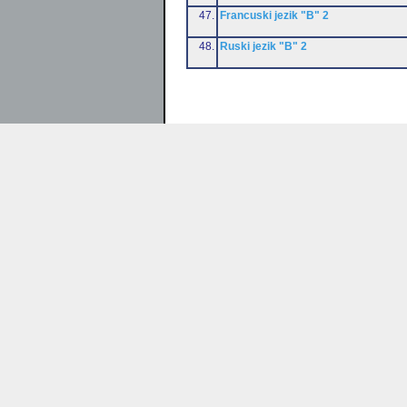
47.
Francuski jezik "B" 2
48.
Ruski jezik "B" 2