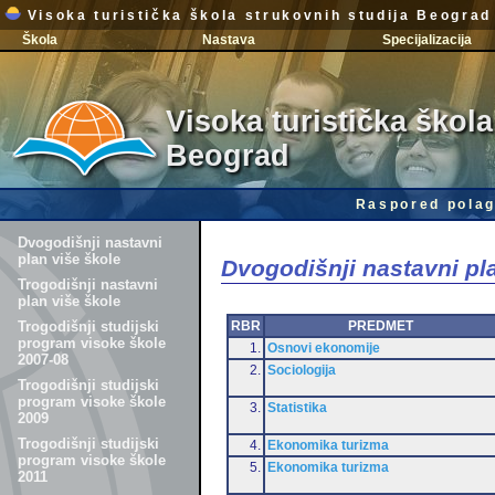
Visoka turistička škola strukovnih studija Beograd
Škola
Nastava
Specijalizacija
Visoka turistička škola
Beograd
Raspored polag
Dvogodišnji nastavni
plan više škole
Dvogodišnji nastavni pl
Trogodišnji nastavni
plan više škole
RBR
PREDMET
Trogodišnji studijski
program visoke škole
1.
Osnovi ekonomije
2007-08
2.
Sociologija
Trogodišnji studijski
program visoke škole
3.
Statistika
2009
Trogodišnji studijski
4.
Ekonomika turizma
program visoke škole
5.
Ekonomika turizma
2011