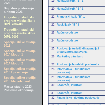
19.
Nemački jezik "B" 1
2024
Digitalno poslovanje u
20.
Nemački jezik "B" 1
turizmu 2026
21.
Francuski jezik "B" 1
Trogodišnji studijski
program visoke škole
DIPL 2007-08
22.
Ruski jezik "B" 1
Trogodišnji studijski
23.
Računovodstvo
program visoke škole
DIPL 2009
24.
Računovodstvo
Specijalističke studije
2011
25.
Poslovanje turističkih agencija i
Specijalističke studije
organizatora putovanja
2014 Modul 1
26.
Marketing u turizmu
Specijalističke studije
2014 Modul 2
27.
Poslovanje hotelskih preduzeća
Specijalističke studije
28.
Informatika u turističkom
2015 Upravljanje
poslovanju
29.
Informatika u turističkom
Specijalističke studije
poslovanju
2015 Menadžment
30.
Saobraćaj i turizam
Master studije 2023
Poslovna ekonomija
31.
Saobraćaj i turizam
32.
Finansijsko i devizno poslovanje