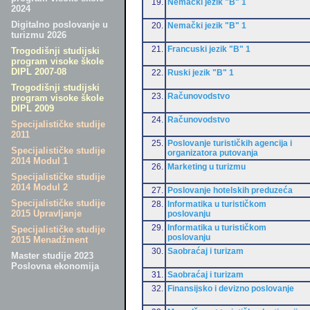
19.
Nemački jezik "B" 1
2024
Digitalno poslovanje u
20.
Nemački jezik "B" 1
turizmu 2026
21.
Francuski jezik "B" 1
Trogodišnji studijski
program visoke škole
DIPL 2007-08
22.
Ruski jezik "B" 1
Trogodišnji studijski
23.
Računovodstvo
program visoke škole
DIPL 2009
24.
Računovodstvo
Specijalističke studije
2011
25.
Poslovanje turističkih agencija i
Specijalističke studije
organizatora putovanja
2014 Modul 1
26.
Marketing u turizmu
Specijalističke studije
2014 Modul 2
27.
Poslovanje hotelskih preduzeća
Specijalističke studije
28.
Informatika u turističkom
2015 Upravljanje
poslovanju
29.
Informatika u turističkom
Specijalističke studije
poslovanju
2015 Menadžment
30.
Saobraćaj i turizam
Master studije 2023
Poslovna ekonomija
31.
Saobraćaj i turizam
32.
Finansijsko i devizno poslovanje