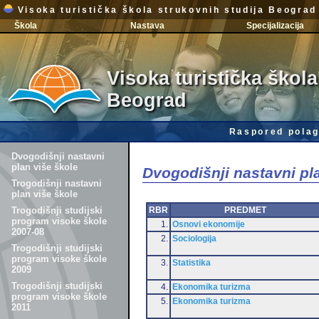
Visoka turistička škola strukovnih studija Beograd
Škola
Nastava
Specijalizacija
Visoka turistička škola
Beograd
Raspored polag
Dvogodišnji nastavni
plan više škole
Dvogodišnji nastavni pl
Trogodišnji nastavni
plan više škole
RBR
PREDMET
Trogodišnji studijski
program visoke škole
1.
Osnovi ekonomije
2007-08
2.
Sociologija
Trogodišnji studijski
program visoke škole
3.
Statistika
2009
Trogodišnji studijski
4.
Ekonomika turizma
program visoke škole
5.
Ekonomika turizma
2011