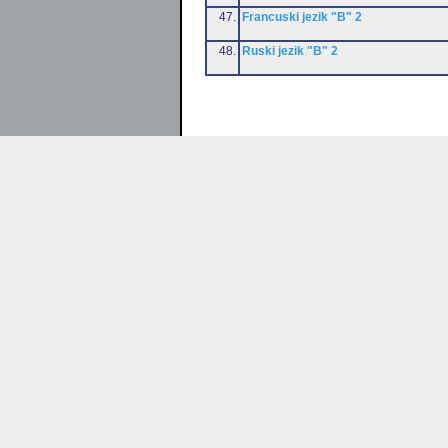
47.
Francuski jezik "B" 2
48.
Ruski jezik "B" 2