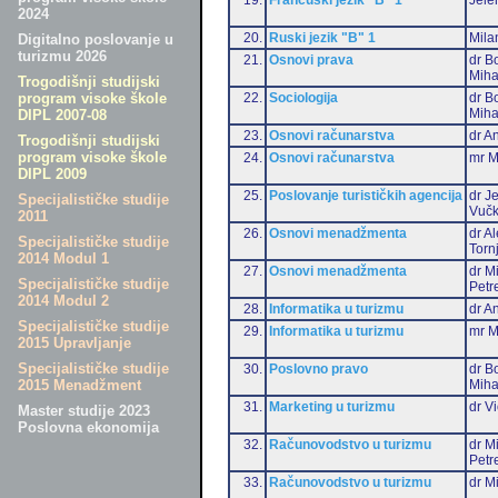
2024
20.
Ruski jezik "B" 1
Mila
Digitalno poslovanje u
turizmu 2026
21.
Osnovi prava
dr B
Miha
Trogodišnji studijski
22.
Sociologija
dr B
program visoke škole
Miha
DIPL 2007-08
23.
Osnovi računarstva
dr An
Trogodišnji studijski
program visoke škole
24.
Osnovi računarstva
mr M
DIPL 2009
25.
Poslovanje turističkih agencija
dr J
Specijalističke studije
Vučk
2011
26.
Osnovi menadžmenta
dr A
Specijalističke studije
Torn
2014 Modul 1
27.
Osnovi menadžmenta
dr M
Specijalističke studije
Petr
2014 Modul 2
28.
Informatika u turizmu
dr An
Specijalističke studije
29.
Informatika u turizmu
mr M
2015 Upravljanje
Specijalističke studije
30.
Poslovno pravo
dr B
Miha
2015 Menadžment
31.
Marketing u turizmu
dr Vi
Master studije 2023
Poslovna ekonomija
32.
Računovodstvo u turizmu
dr M
Petr
33.
Računovodstvo u turizmu
dr Mi