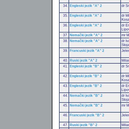
34.
Engleski jezik "A" 2
dr S
35.
Engleski jezik "A" 2
dr M
Kosa
36.
Engleski jezik "A" 2
dr Em
Lipo
37.
Nemački jezik "A" 2
mr M
38.
Nemački jezik "A" 2
dr I
Stoj
39.
Francuski jezik "A" 2
Jele
40.
Ruski jezik "A" 2
Mila
41.
Engleski jezik "B" 2
dr S
42.
Engleski jezik "B" 2
dr M
Kosa
43.
Engleski jezik "B" 2
dr Em
Lipo
44.
Nemački jezik "B" 2
dr I
Stoj
45.
Nemački jezik "B" 2
mr M
46.
Francuski jezik "B" 2
Jele
47.
Ruski jezik "B" 2
Mila