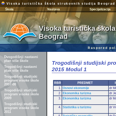
Visoka turistička škola strukovnih studija Beograd
Škola
Nastava
Specijalizacija
Visoka turistička škola
Beograd
Raspored pol
Dvogodišnji nastavni
plan više škole
Trogodišnji studijski p
Trogodišnji nastavni
2015 Modul 1
plan više škole
Trogodišnji studijski
program visoke škole
RBR
PREDMET
2007-08
1.
Osnovi ekonomije
dr Mi
Trogodišnji studijski
2.
Ekonomika turizma
dr J
program visoke škole
2009
3.
Ekonomika turizma
dr M
Trogodišnji studijski
4.
Statistika u turizmu
dr Vi
program visoke škole
2011
5.
Turistička geografija
dr D