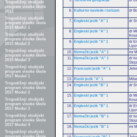
Trogodišnji studijski
program visoke škole
6.
Kulturno nasleđe i turizam
dr B
2012
Trogodišnji studijski
7.
Engleski jezik "A" 1
dr S
program visoke škole
2015 Modul 1
8.
Engleski jezik "A" 1
dr M
Trogodišnji studijski
Kosa
program visoke škole
9.
Engleski jezik "A" 1
dr Em
2015 Modul 2
Lipo
Trogodišnji studijski
10.
Nemački jezik "A" 1
mr M
program visoke škole
11.
Nemački jezik "A" 1
dr I
2015 Modul 3
Stoj
Trogodišnji studijski
12.
Francuski jezik "A" 1
Jele
program visoke škole
2017 Modul 1
13.
Ruski jezik "A" 1
Mila
Trogodišnji studijski
14.
Engleski jezik "B" 1
dr S
program visoke škole
2017 Modul 2
15.
Engleski jezik "B" 1
dr M
Trogodišnji studijski
Kosa
program visoke škole
16.
Engleski jezik "B" 1
dr Em
2017 Modul 3
Lipo
Trogodišnji studijski
17.
Nemački jezik "B" 1
dr I
program visoke škole
Stoj
2017 Modul 4
18.
Nemački jezik "B" 1
mr M
Trogodišnji studijski
program visoke škole
19.
Francuski jezik "B" 1
Jele