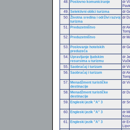
48.
Poslovno komuniciranje
dr V
Pavk
49.
Selektivni oblici turizma
dr G
50.
Životna sredina i održivi razvoj
dr D
turizma
51.
Preduzetništvo
dr A
Torn
52.
Preduzetništvo
dr M
53.
Poslovanje hotelskih
dr G
preduzeća
54.
Upravljanje ljudskim
dr J
resursima u turizmu
Vučk
55.
Saobraćaj i turizam
dr Vi
56.
Saobraćaj i turizam
dr A
Torn
57.
Menadžment turističke
dr Vi
destinacije
58.
Menadžment turističke
dr D
destinacije
59.
Engleski jezik "A" 3
dr S
60.
Engleski jezik "A" 3
dr M
Kosa
61.
Engleski jezik "A" 3
dr Em
Lipo