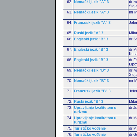
62.
Nemački jezik "A" 3
dr I
Stoj
63.
Nemački jezik "A" 3
mr M
64.
Francuski jezik "A" 3
Jele
65.
Ruski jezik "A" 3
Mila
66.
Engleski jezik "B" 3
dr S
67.
Engleski jezik "B" 3
dr M
Kosa
68.
Engleski jezik "B" 3
dr Em
Lipo
69.
Nemački jezik "B" 3
dr I
Stoj
70.
Nemački jezik "B" 3
mr M
71.
Francuski jezik "B" 3
Jele
72.
Ruski jezik "B" 3
Mila
73.
Upravljanje kvalitetom u
dr J
turizmu
74.
Upravljanje kvalitetom u
dr M
turizmu
75.
Turističko vođenje
dr M
76.
Turističko vođenje
dr G