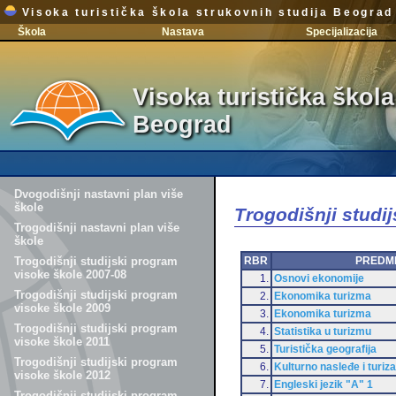
Visoka turistička škola strukovnih studija Beograd
Škola
Nastava
Specijalizacija
Visoka turistička škola
Beograd
Dvogodišnji nastavni plan više
škole
Trogodišnji studi
Trogodišnji nastavni plan više
škole
RBR
PREDM
Trogodišnji studijski program
visoke škole 2007-08
1.
Osnovi ekonomije
Trogodišnji studijski program
2.
Ekonomika turizma
visoke škole 2009
3.
Ekonomika turizma
Trogodišnji studijski program
4.
Statistika u turizmu
visoke škole 2011
5.
Turistička geografija
Trogodišnji studijski program
6.
Kulturno nasleđe i turiz
visoke škole 2012
7.
Engleski jezik "A" 1
Trogodišnji studijski program