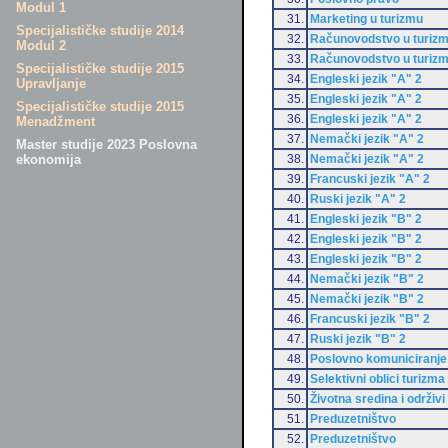
Modul 1
31.
Marketing u turizmu
Specijalističke studije 2014
32.
Računovodstvo u turiz
Modul 2
33.
Računovodstvo u turiz
Specijalističke studije 2015
34.
Engleski jezik "A" 2
Upravljanje
35.
Engleski jezik "A" 2
Specijalističke studije 2015
36.
Engleski jezik "A" 2
Menadžment
37.
Nemački jezik "A" 2
Master studije 2023 Poslovna
38.
Nemački jezik "A" 2
ekonomija
39.
Francuski jezik "A" 2
40.
Ruski jezik "A" 2
41.
Engleski jezik "B" 2
42.
Engleski jezik "B" 2
43.
Engleski jezik "B" 2
44.
Nemački jezik "B" 2
45.
Nemački jezik "B" 2
46.
Francuski jezik "B" 2
47.
Ruski jezik "B" 2
48.
Poslovno komuniciranje
49.
Selektivni oblici turizma
50.
Životna sredina i održivi
51.
Preduzetništvo
52.
Preduzetništvo