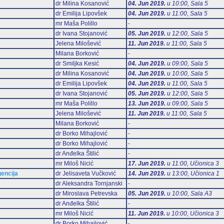
dr Milina Kosanović
04. Jun 2019.
u 10:00, Sala 5
dr Emilija Lipovšek
04. Jun 2019.
u 11:00, Sala 5
mr Maša Polillo
-
dr Ivana Stojanović
05. Jun 2019.
u 12:00, Sala 5
Jelena Milošević
11. Jun 2019.
u 11:00, Sala 5
Milana Borković
-
dr Smiljka Kesić
04. Jun 2019.
u 09:00, Sala 5
dr Milina Kosanović
04. Jun 2019.
u 10:00, Sala 5
dr Emilija Lipovšek
04. Jun 2019.
u 11:00, Sala 5
dr Ivana Stojanović
05. Jun 2019.
u 12:00, Sala 5
mr Maša Polillo
13. Jun 2019.
u 09:00, Sala 5
Jelena Milošević
11. Jun 2019.
u 11:00, Sala 5
Milana Borković
-
dr Borko Mihajlović
-
dr Borko Mihajlović
-
dr Anđelka Štilić
-
mr Miloš Nicić
17. Jun 2019.
u 11:00, Učionica 3
gencija
dr Jelisaveta Vučković
14. Jun 2019.
u 13:00, Učionica 1
dr Aleksandra Tornjanski
-
dr Miroslava Petrevska
05. Jun 2019.
u 10:00, Sala А3
dr Anđelka Štilić
-
mr Miloš Nicić
11. Jun 2019.
u 10:00, Učionica 3
dr Borko Mihajlović
-