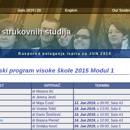
Upis 2019 / 20
English
Our Stude
 strukovnih studija
Raspored polaganja ispita za JUN 2019
jski program visoke škole 2015 Modul 1
ET
ISPITIVAČ
TERMINI
dr Mirjana Ilić
-
dr Jelena Jević
-
dr Maja Ćosić
12. Jun 2019.
u 09:00, Sala А3
dr Violeta Tošić
18. Jun 2019.
u 13:00, Sala 6
dr Dario Šimičević
10. Jun 2019.
u 10:00, Sala А3
am
dr Bojana Plemić
14. Jun 2019.
u 10:00, Sala А3
dr Smiljka Kesić
04. Jun 2019.
u 09:00, Sala 5