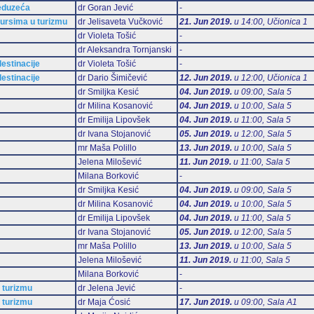
reduzeća
dr Goran Jević
-
sursima u turizmu
dr Jelisaveta Vučković
21. Jun 2019.
u 14:00, Učionica 1
dr Violeta Tošić
-
dr Aleksandra Tornjanski
-
estinacije
dr Violeta Tošić
-
estinacije
dr Dario Šimičević
12. Jun 2019.
u 12:00, Učionica 1
dr Smiljka Kesić
04. Jun 2019.
u 09:00, Sala 5
dr Milina Kosanović
04. Jun 2019.
u 10:00, Sala 5
dr Emilija Lipovšek
04. Jun 2019.
u 11:00, Sala 5
dr Ivana Stojanović
05. Jun 2019.
u 12:00, Sala 5
mr Maša Polillo
13. Jun 2019.
u 10:00, Sala 5
Jelena Milošević
11. Jun 2019.
u 11:00, Sala 5
Milana Borković
-
dr Smiljka Kesić
04. Jun 2019.
u 09:00, Sala 5
dr Milina Kosanović
04. Jun 2019.
u 10:00, Sala 5
dr Emilija Lipovšek
04. Jun 2019.
u 11:00, Sala 5
dr Ivana Stojanović
05. Jun 2019.
u 12:00, Sala 5
mr Maša Polillo
13. Jun 2019.
u 10:00, Sala 5
Jelena Milošević
11. Jun 2019.
u 11:00, Sala 5
Milana Borković
-
 turizmu
dr Jelena Jević
-
 turizmu
dr Maja Ćosić
17. Jun 2019.
u 09:00, Sala А1