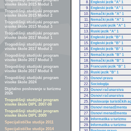
8.
Engleski jezik "A" 1
visoke škole 2015 Modul 1
9.
Engleski jezik "A" 1
Trogodišnji studijski program
10.
Nemački jezik "A" 1
visoke škole 2015 Modul 2
11.
Nemački jezik "A" 1
Trogodišnji studijski program
12.
Francuski jezik "A" 1
visoke škole 2015 Modul 3
13.
Ruski jezik "A" 1
Trogodišnji studijski program
14.
Engleski jezik "B" 1
visoke škole 2017 Modul 1
15.
Engleski jezik "B" 1
Trogodišnji studijski program
visoke škole 2017 Modul 2
16.
Engleski jezik "B" 1
17.
Nemački jezik "B" 1
Trogodišnji studijski program
visoke škole 2017 Modul 3
18.
Nemački jezik "B" 1
19.
Francuski jezik "B" 1
Trogodišnji studijski program
visoke škole 2017 Modul 4
20.
Ruski jezik "B" 1
Trogodišnji studijski program
21.
Osnovi prava
visoke škole 2024
22.
Sociologija
Digitalno poslovanje u turizmu
23.
Osnovi računarstva
2026
24.
Osnovi računarstva
Trogodišnji studijski program
25.
Poslovanje turističkih a
visoke škole DIPL 2007-08
26.
Osnovi menadžmenta
Trogodišnji studijski program
27.
Osnovi menadžmenta
visoke škole DIPL 2009
28.
Informatika u turizmu
Specijalističke studije 2011
29.
Informatika u turizmu
Specijalističke studije 2014
30.
Poslovno pravo