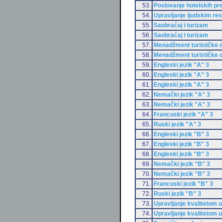
53.
Poslovanje hotelskih p
54.
Upravljanje ljudskim re
55.
Saobraćaj i turizam
56.
Saobraćaj i turizam
57.
Menadžment turističke d
58.
Menadžment turističke d
59.
Engleski jezik "A" 3
60.
Engleski jezik "A" 3
61.
Engleski jezik "A" 3
62.
Nemački jezik "A" 3
63.
Nemački jezik "A" 3
64.
Francuski jezik "A" 3
65.
Ruski jezik "A" 3
66.
Engleski jezik "B" 3
67.
Engleski jezik "B" 3
68.
Engleski jezik "B" 3
69.
Nemački jezik "B" 3
70.
Nemački jezik "B" 3
71.
Francuski jezik "B" 3
72.
Ruski jezik "B" 3
73.
Upravljanje kvalitetom u
74.
Upravljanje kvalitetom u