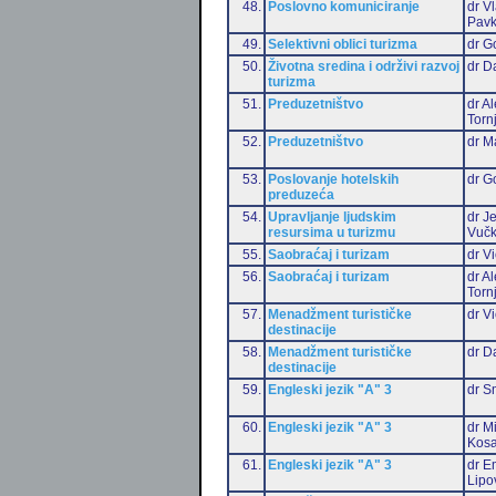
48.
Poslovno komuniciranje
dr V
Pavk
49.
Selektivni oblici turizma
dr G
50.
Životna sredina i održivi razvoj
dr D
turizma
51.
Preduzetništvo
dr A
Torn
52.
Preduzetništvo
dr M
53.
Poslovanje hotelskih
dr G
preduzeća
54.
Upravljanje ljudskim
dr J
resursima u turizmu
Vučk
55.
Saobraćaj i turizam
dr Vi
56.
Saobraćaj i turizam
dr A
Torn
57.
Menadžment turističke
dr Vi
destinacije
58.
Menadžment turističke
dr D
destinacije
59.
Engleski jezik "A" 3
dr S
60.
Engleski jezik "A" 3
dr M
Kosa
61.
Engleski jezik "A" 3
dr Em
Lipo