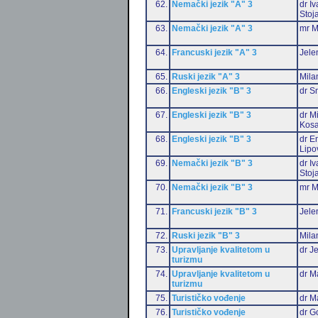
62.
Nemački jezik "A" 3
dr I
Stoj
63.
Nemački jezik "A" 3
mr M
64.
Francuski jezik "A" 3
Jele
65.
Ruski jezik "A" 3
Mila
66.
Engleski jezik "B" 3
dr S
67.
Engleski jezik "B" 3
dr M
Kosa
68.
Engleski jezik "B" 3
dr Em
Lipo
69.
Nemački jezik "B" 3
dr I
Stoj
70.
Nemački jezik "B" 3
mr M
71.
Francuski jezik "B" 3
Jele
72.
Ruski jezik "B" 3
Mila
73.
Upravljanje kvalitetom u
dr J
turizmu
74.
Upravljanje kvalitetom u
dr M
turizmu
75.
Turističko vođenje
dr M
76.
Turističko vođenje
dr G