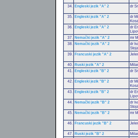
34.
Engleski jezik "A" 2
dr S
35.
Engleski jezik "A" 2
dr M
Kosa
36.
Engleski jezik "A" 2
dr Em
Lipo
37.
Nemački jezik "A" 2
mr M
38.
Nemački jezik "A" 2
dr I
Stoj
39.
Francuski jezik "A" 2
Jele
40.
Ruski jezik "A" 2
Mila
41.
Engleski jezik "B" 2
dr S
42.
Engleski jezik "B" 2
dr M
Kosa
43.
Engleski jezik "B" 2
dr Em
Lipo
44.
Nemački jezik "B" 2
dr I
Stoj
45.
Nemački jezik "B" 2
mr M
46.
Francuski jezik "B" 2
Jele
47.
Ruski jezik "B" 2
Mila