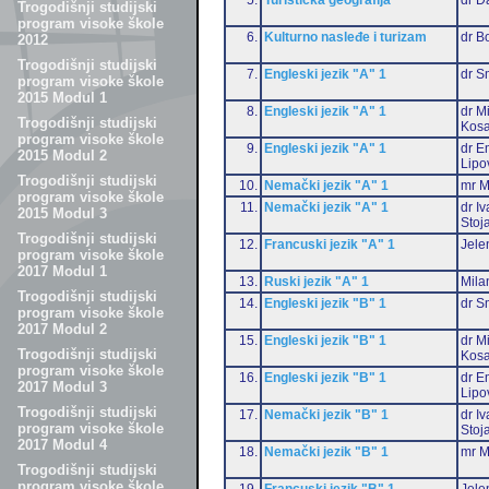
Trogodišnji studijski
program visoke škole
6.
Kulturno nasleđe i turizam
dr B
2012
Trogodišnji studijski
7.
Engleski jezik "A" 1
dr S
program visoke škole
2015 Modul 1
8.
Engleski jezik "A" 1
dr M
Trogodišnji studijski
Kosa
program visoke škole
9.
Engleski jezik "A" 1
dr Em
2015 Modul 2
Lipo
Trogodišnji studijski
10.
Nemački jezik "A" 1
mr M
program visoke škole
11.
Nemački jezik "A" 1
dr I
2015 Modul 3
Stoj
Trogodišnji studijski
12.
Francuski jezik "A" 1
Jele
program visoke škole
2017 Modul 1
13.
Ruski jezik "A" 1
Mila
Trogodišnji studijski
14.
Engleski jezik "B" 1
dr S
program visoke škole
2017 Modul 2
15.
Engleski jezik "B" 1
dr M
Trogodišnji studijski
Kosa
program visoke škole
16.
Engleski jezik "B" 1
dr Em
2017 Modul 3
Lipo
Trogodišnji studijski
17.
Nemački jezik "B" 1
dr I
program visoke škole
Stoj
2017 Modul 4
18.
Nemački jezik "B" 1
mr M
Trogodišnji studijski
program visoke škole
19.
Francuski jezik "B" 1
Jele