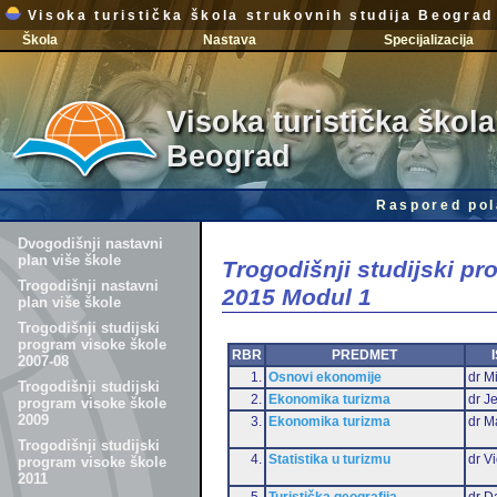
Visoka turistička škola strukovnih studija Beograd
Škola
Nastava
Specijalizacija
Visoka turistička škola
Beograd
Raspored pol
Dvogodišnji nastavni
plan više škole
Trogodišnji studijski p
Trogodišnji nastavni
2015 Modul 1
plan više škole
Trogodišnji studijski
program visoke škole
RBR
PREDMET
2007-08
1.
Osnovi ekonomije
dr Mi
Trogodišnji studijski
2.
Ekonomika turizma
dr J
program visoke škole
2009
3.
Ekonomika turizma
dr M
Trogodišnji studijski
4.
Statistika u turizmu
dr Vi
program visoke škole
2011
5.
Turistička geografija
dr D