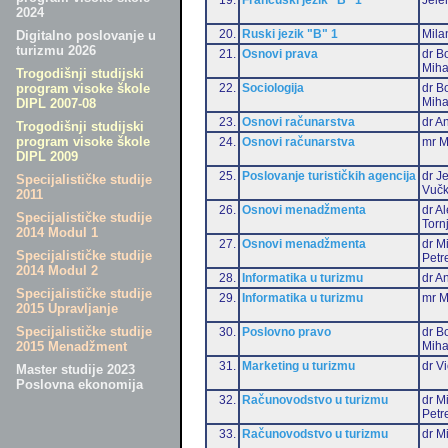
2024
20.
Ruski jezik "B" 1
Mila
Digitalno poslovanje u
turizmu 2026
21.
Osnovi prava
dr B
Miha
Trogodišnji studijski
22.
Sociologija
dr B
program visoke škole
Miha
DIPL 2007-08
23.
Osnovi računarstva
dr An
Trogodišnji studijski
program visoke škole
24.
Osnovi računarstva
mr M
DIPL 2009
25.
Poslovanje turističkih agencija
dr J
Specijalističke studije
Vučk
2011
26.
Osnovi menadžmenta
dr A
Specijalističke studije
Torn
2014 Modul 1
27.
Osnovi menadžmenta
dr M
Specijalističke studije
Petr
2014 Modul 2
28.
Informatika u turizmu
dr An
Specijalističke studije
29.
Informatika u turizmu
mr M
2015 Upravljanje
Specijalističke studije
30.
Poslovno pravo
dr B
Miha
2015 Menadžment
31.
Marketing u turizmu
dr Vi
Master studije 2023
Poslovna ekonomija
32.
Računovodstvo u turizmu
dr M
Petr
33.
Računovodstvo u turizmu
dr Mi