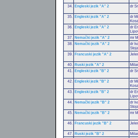
34.
Engleski jezik "A" 2
dr S
35.
Engleski jezik "A" 2
dr M
Kosa
36.
Engleski jezik "A" 2
dr Em
Lipo
37.
Nemački jezik "A" 2
mr M
38.
Nemački jezik "A" 2
dr I
Stoj
39.
Francuski jezik "A" 2
Jele
40.
Ruski jezik "A" 2
Mila
41.
Engleski jezik "B" 2
dr S
42.
Engleski jezik "B" 2
dr M
Kosa
43.
Engleski jezik "B" 2
dr Em
Lipo
44.
Nemački jezik "B" 2
dr I
Stoj
45.
Nemački jezik "B" 2
mr M
46.
Francuski jezik "B" 2
Jele
47.
Ruski jezik "B" 2
Mila