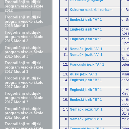
Trogodišnji studijski
program visoke škole
6.
Kulturno nasleđe i turizam
dr B
2012
Trogodišnji studijski
7.
Engleski jezik "A" 1
dr S
program visoke škole
2015 Modul 1
8.
Engleski jezik "A" 1
dr M
Trogodišnji studijski
Kosa
program visoke škole
9.
Engleski jezik "A" 1
dr Em
2015 Modul 2
Lipo
Trogodišnji studijski
10.
Nemački jezik "A" 1
mr M
program visoke škole
11.
Nemački jezik "A" 1
dr I
2015 Modul 3
Stoj
Trogodišnji studijski
12.
Francuski jezik "A" 1
Jele
program visoke škole
2017 Modul 1
13.
Ruski jezik "A" 1
Mila
Trogodišnji studijski
14.
Engleski jezik "B" 1
dr S
program visoke škole
2017 Modul 2
15.
Engleski jezik "B" 1
dr M
Trogodišnji studijski
Kosa
program visoke škole
16.
Engleski jezik "B" 1
dr Em
2017 Modul 3
Lipo
Trogodišnji studijski
17.
Nemački jezik "B" 1
dr I
program visoke škole
Stoj
2017 Modul 4
18.
Nemački jezik "B" 1
mr M
Trogodišnji studijski
program visoke škole
19.
Francuski jezik "B" 1
Jele