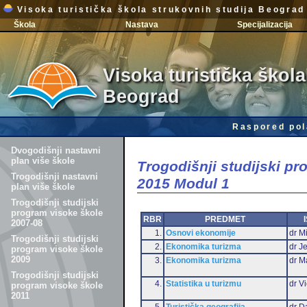
Visoka turistička škola strukovnih studija Beograd
Škola
Nastava
Specijalizacija
Visoka turistička škola
Beograd
Raspored pol
Dvogodišnji nastavni
plan više škole
Trogodišnji studijski p
Trogodišnji nastavni
2015 Modul 1
plan više škole
Trogodišnji studijski
program visoke škole
RBR
PREDMET
2007-08
1.
Osnovi ekonomije
dr Mi
Trogodišnji studijski
2.
Ekonomika turizma
dr J
program visoke škole
2009
3.
Ekonomika turizma
dr M
Trogodišnji studijski
4.
Statistika u turizmu
dr Vi
program visoke škole
2011
5.
Turistička geografija
dr D