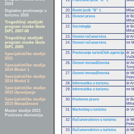
2024
20.
Ruski jezik "B" 1
Mila
Digitalno poslovanje u
turizmu 2026
21.
Osnovi prava
dr B
Miha
Trogodišnji studijski
22.
Sociologija
dr B
program visoke škole
Miha
DIPL 2007-08
23.
Osnovi računarstva
dr An
Trogodišnji studijski
program visoke škole
24.
Osnovi računarstva
mr M
DIPL 2009
25.
Poslovanje turističkih agencija
dr J
Specijalističke studije
Vučk
2011
26.
Osnovi menadžmenta
dr A
Specijalističke studije
Torn
2014 Modul 1
27.
Osnovi menadžmenta
dr M
Specijalističke studije
Petr
2014 Modul 2
28.
Informatika u turizmu
dr An
Specijalističke studije
29.
Informatika u turizmu
mr M
2015 Upravljanje
Specijalističke studije
30.
Poslovno pravo
dr B
Miha
2015 Menadžment
31.
Marketing u turizmu
dr Vi
Master studije 2023
Poslovna ekonomija
32.
Računovodstvo u turizmu
dr M
Petr
33.
Računovodstvo u turizmu
dr Mi