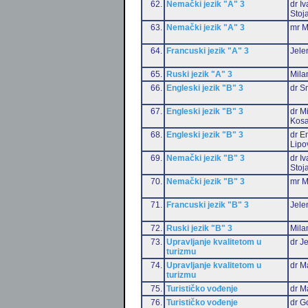
62.
Nemački jezik "A" 3
dr I
Stoj
63.
Nemački jezik "A" 3
mr M
64.
Francuski jezik "A" 3
Jele
65.
Ruski jezik "A" 3
Mila
66.
Engleski jezik "B" 3
dr S
67.
Engleski jezik "B" 3
dr M
Kosa
68.
Engleski jezik "B" 3
dr Em
Lipo
69.
Nemački jezik "B" 3
dr I
Stoj
70.
Nemački jezik "B" 3
mr M
71.
Francuski jezik "B" 3
Jele
72.
Ruski jezik "B" 3
Mila
73.
Upravljanje kvalitetom u
dr J
turizmu
74.
Upravljanje kvalitetom u
dr M
turizmu
75.
Turističko vođenje
dr M
76.
Turističko vođenje
dr G