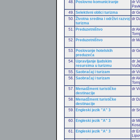
48.
Poslovno komuniciranje
dr V
Pavk
49.
Selektivni oblici turizma
dr G
50.
Životna sredina i održivi razvoj
dr D
turizma
51.
Preduzetništvo
dr A
Torn
52.
Preduzetništvo
dr M
53.
Poslovanje hotelskih
dr G
preduzeća
54.
Upravljanje ljudskim
dr J
resursima u turizmu
Vučk
55.
Saobraćaj i turizam
dr Vi
56.
Saobraćaj i turizam
dr A
Torn
57.
Menadžment turističke
dr Vi
destinacije
58.
Menadžment turističke
dr D
destinacije
59.
Engleski jezik "A" 3
dr S
60.
Engleski jezik "A" 3
dr M
Kosa
61.
Engleski jezik "A" 3
dr Em
Lipo