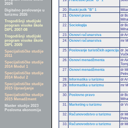
2024
20.
Ruski jezik "B" 1
Mila
Digitalno poslovanje u
turizmu 2026
21.
Osnovi prava
dr B
Miha
Trogodišnji studijski
22.
Sociologija
dr B
program visoke škole
Miha
DIPL 2007-08
23.
Osnovi računarstva
dr An
Trogodišnji studijski
program visoke škole
24.
Osnovi računarstva
mr M
DIPL 2009
25.
Poslovanje turističkih agencija
dr J
Specijalističke studije
Vučk
2011
26.
Osnovi menadžmenta
dr A
Specijalističke studije
Torn
2014 Modul 1
27.
Osnovi menadžmenta
dr M
Specijalističke studije
Petr
2014 Modul 2
28.
Informatika u turizmu
dr An
Specijalističke studije
29.
Informatika u turizmu
mr M
2015 Upravljanje
Specijalističke studije
30.
Poslovno pravo
dr B
Miha
2015 Menadžment
31.
Marketing u turizmu
dr Vi
Master studije 2023
Poslovna ekonomija
32.
Računovodstvo u turizmu
dr M
Petr
33.
Računovodstvo u turizmu
dr Mi