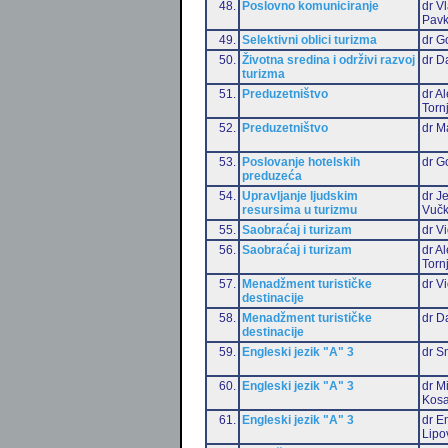
48.
Poslovno komuniciranje
dr V
Pavk
49.
Selektivni oblici turizma
dr G
50.
Životna sredina i održivi razvoj
dr D
turizma
51.
Preduzetništvo
dr A
Torn
52.
Preduzetništvo
dr M
53.
Poslovanje hotelskih
dr G
preduzeća
54.
Upravljanje ljudskim
dr J
resursima u turizmu
Vučk
55.
Saobraćaj i turizam
dr Vi
56.
Saobraćaj i turizam
dr A
Torn
57.
Menadžment turističke
dr Vi
destinacije
58.
Menadžment turističke
dr D
destinacije
59.
Engleski jezik "A" 3
dr S
60.
Engleski jezik "A" 3
dr M
Kosa
61.
Engleski jezik "A" 3
dr Em
Lipo