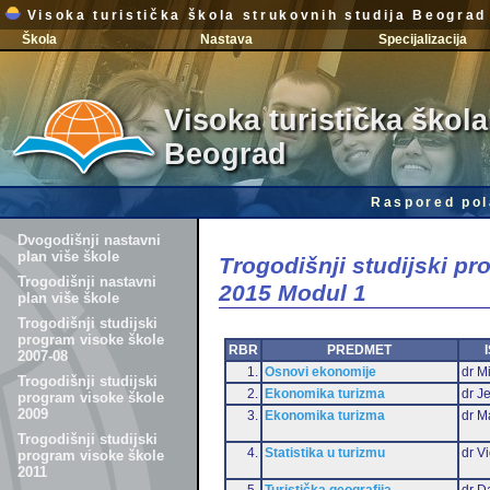
Visoka turistička škola strukovnih studija Beograd
Škola
Nastava
Specijalizacija
Visoka turistička škola
Beograd
Raspored pol
Dvogodišnji nastavni
plan više škole
Trogodišnji studijski p
Trogodišnji nastavni
2015 Modul 1
plan više škole
Trogodišnji studijski
program visoke škole
RBR
PREDMET
2007-08
1.
Osnovi ekonomije
dr Mi
Trogodišnji studijski
2.
Ekonomika turizma
dr J
program visoke škole
2009
3.
Ekonomika turizma
dr M
Trogodišnji studijski
4.
Statistika u turizmu
dr Vi
program visoke škole
2011
5.
Turistička geografija
dr D