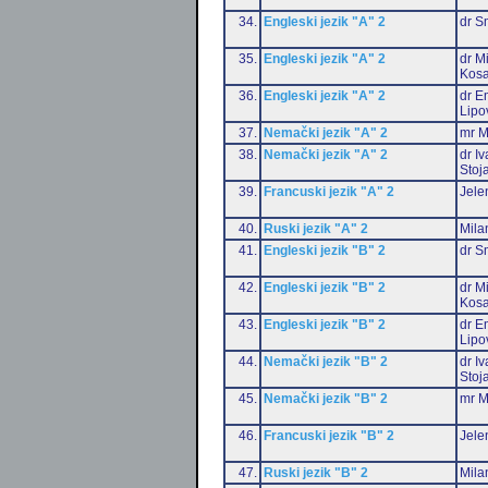
34.
Engleski jezik "A" 2
dr S
35.
Engleski jezik "A" 2
dr M
Kosa
36.
Engleski jezik "A" 2
dr Em
Lipo
37.
Nemački jezik "A" 2
mr M
38.
Nemački jezik "A" 2
dr I
Stoj
39.
Francuski jezik "A" 2
Jele
40.
Ruski jezik "A" 2
Mila
41.
Engleski jezik "B" 2
dr S
42.
Engleski jezik "B" 2
dr M
Kosa
43.
Engleski jezik "B" 2
dr Em
Lipo
44.
Nemački jezik "B" 2
dr I
Stoj
45.
Nemački jezik "B" 2
mr M
46.
Francuski jezik "B" 2
Jele
47.
Ruski jezik "B" 2
Mila