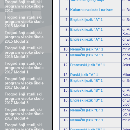
Trogodišnji studijski
program visoke škole
6.
Kulturno nasleđe i turizam
dr B
2012
Trogodišnji studijski
7.
Engleski jezik "A" 1
dr S
program visoke škole
2015 Modul 1
8.
Engleski jezik "A" 1
dr M
Trogodišnji studijski
Kosa
program visoke škole
9.
Engleski jezik "A" 1
dr Em
2015 Modul 2
Lipo
Trogodišnji studijski
10.
Nemački jezik "A" 1
mr M
program visoke škole
11.
Nemački jezik "A" 1
dr I
2015 Modul 3
Stoj
Trogodišnji studijski
12.
Francuski jezik "A" 1
Jele
program visoke škole
2017 Modul 1
13.
Ruski jezik "A" 1
Mila
Trogodišnji studijski
14.
Engleski jezik "B" 1
dr S
program visoke škole
2017 Modul 2
15.
Engleski jezik "B" 1
dr M
Trogodišnji studijski
Kosa
program visoke škole
16.
Engleski jezik "B" 1
dr Em
2017 Modul 3
Lipo
Trogodišnji studijski
17.
Nemački jezik "B" 1
dr I
program visoke škole
Stoj
2017 Modul 4
18.
Nemački jezik "B" 1
mr M
Trogodišnji studijski
program visoke škole
19.
Francuski jezik "B" 1
Jele