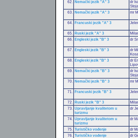
62.
Nemački jezik "A" 3
dr I
Stoj
63.
Nemački jezik "A" 3
mr M
64.
Francuski jezik "A" 3
Jele
65.
Ruski jezik "A" 3
Mila
66.
Engleski jezik "B" 3
dr S
67.
Engleski jezik "B" 3
dr M
Kosa
68.
Engleski jezik "B" 3
dr Em
Lipo
69.
Nemački jezik "B" 3
dr I
Stoj
70.
Nemački jezik "B" 3
mr M
71.
Francuski jezik "B" 3
Jele
72.
Ruski jezik "B" 3
Mila
73.
Upravljanje kvalitetom u
dr J
turizmu
74.
Upravljanje kvalitetom u
dr M
turizmu
75.
Turističko vođenje
dr M
76.
Turističko vođenje
dr G