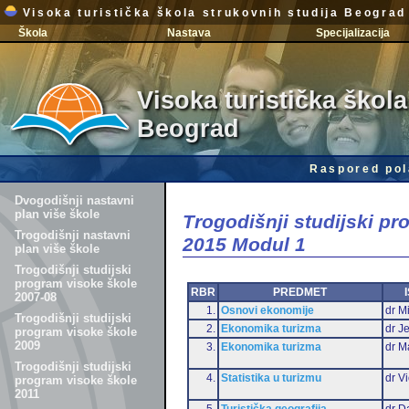
Visoka turistička škola strukovnih studija Beograd
Škola
Nastava
Specijalizacija
Visoka turistička škola
Beograd
Raspored pol
Dvogodišnji nastavni
plan više škole
Trogodišnji studijski p
Trogodišnji nastavni
2015 Modul 1
plan više škole
Trogodišnji studijski
program visoke škole
RBR
PREDMET
2007-08
1.
Osnovi ekonomije
dr Mi
Trogodišnji studijski
2.
Ekonomika turizma
dr J
program visoke škole
2009
3.
Ekonomika turizma
dr M
Trogodišnji studijski
4.
Statistika u turizmu
dr Vi
program visoke škole
2011
5.
Turistička geografija
dr D