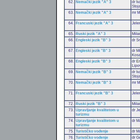
62.
Nemački jezik "A" 3
dr I
Stoj
63.
Nemački jezik "A" 3
mr M
64.
Francuski jezik "A" 3
Jele
65.
Ruski jezik "A" 3
Mila
66.
Engleski jezik "B" 3
dr S
67.
Engleski jezik "B" 3
dr M
Kosa
68.
Engleski jezik "B" 3
dr Em
Lipo
69.
Nemački jezik "B" 3
dr I
Stoj
70.
Nemački jezik "B" 3
mr M
71.
Francuski jezik "B" 3
Jele
72.
Ruski jezik "B" 3
Mila
73.
Upravljanje kvalitetom u
dr J
turizmu
74.
Upravljanje kvalitetom u
dr M
turizmu
75.
Turističko vođenje
dr M
76.
Turističko vođenje
dr G