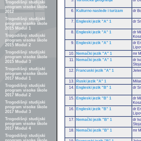
Trogodišnji studijski
program visoke škole
6.
Kulturno nasleđe i turizam
dr B
2012
Trogodišnji studijski
7.
Engleski jezik "A" 1
dr S
program visoke škole
2015 Modul 1
8.
Engleski jezik "A" 1
dr M
Trogodišnji studijski
Kosa
program visoke škole
9.
Engleski jezik "A" 1
dr Em
2015 Modul 2
Lipo
Trogodišnji studijski
10.
Nemački jezik "A" 1
mr M
program visoke škole
11.
Nemački jezik "A" 1
dr I
2015 Modul 3
Stoj
Trogodišnji studijski
12.
Francuski jezik "A" 1
Jele
program visoke škole
2017 Modul 1
13.
Ruski jezik "A" 1
Mila
Trogodišnji studijski
14.
Engleski jezik "B" 1
dr S
program visoke škole
2017 Modul 2
15.
Engleski jezik "B" 1
dr M
Trogodišnji studijski
Kosa
program visoke škole
16.
Engleski jezik "B" 1
dr Em
2017 Modul 3
Lipo
Trogodišnji studijski
17.
Nemački jezik "B" 1
dr I
program visoke škole
Stoj
2017 Modul 4
18.
Nemački jezik "B" 1
mr M
Trogodišnji studijski
program visoke škole
19.
Francuski jezik "B" 1
Jele