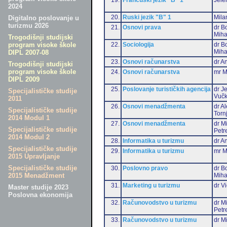
2024
20.
Ruski jezik "B" 1
Mila
Digitalno poslovanje u
turizmu 2026
21.
Osnovi prava
dr B
Miha
Trogodišnji studijski
22.
Sociologija
dr B
program visoke škole
Miha
DIPL 2007-08
23.
Osnovi računarstva
dr An
Trogodišnji studijski
program visoke škole
24.
Osnovi računarstva
mr M
DIPL 2009
25.
Poslovanje turističkih agencija
dr J
Specijalističke studije
Vučk
2011
26.
Osnovi menadžmenta
dr A
Specijalističke studije
Torn
2014 Modul 1
27.
Osnovi menadžmenta
dr M
Specijalističke studije
Petr
2014 Modul 2
28.
Informatika u turizmu
dr An
Specijalističke studije
29.
Informatika u turizmu
mr M
2015 Upravljanje
Specijalističke studije
30.
Poslovno pravo
dr B
Miha
2015 Menadžment
31.
Marketing u turizmu
dr Vi
Master studije 2023
Poslovna ekonomija
32.
Računovodstvo u turizmu
dr M
Petr
33.
Računovodstvo u turizmu
dr Mi