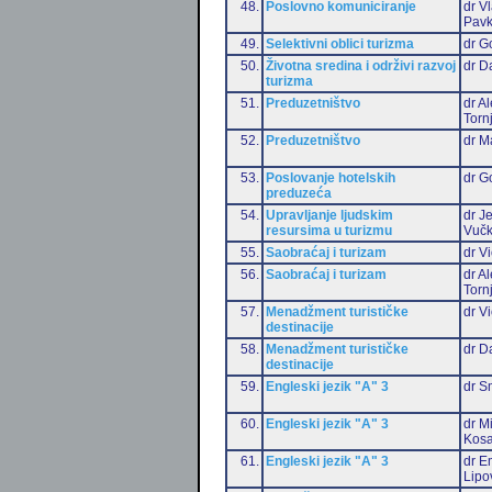
48.
Poslovno komuniciranje
dr V
Pavk
49.
Selektivni oblici turizma
dr G
50.
Životna sredina i održivi razvoj
dr D
turizma
51.
Preduzetništvo
dr A
Torn
52.
Preduzetništvo
dr M
53.
Poslovanje hotelskih
dr G
preduzeća
54.
Upravljanje ljudskim
dr J
resursima u turizmu
Vučk
55.
Saobraćaj i turizam
dr Vi
56.
Saobraćaj i turizam
dr A
Torn
57.
Menadžment turističke
dr Vi
destinacije
58.
Menadžment turističke
dr D
destinacije
59.
Engleski jezik "A" 3
dr S
60.
Engleski jezik "A" 3
dr M
Kosa
61.
Engleski jezik "A" 3
dr Em
Lipo