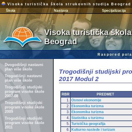
Visoka turistička škola strukovnih studija Beograd
Škola
Nastava
Specijalizacija
Visoka turistička škola
Beograd
Raspored pola
Dvogodišnji nastavni
plan više škole
Trogodišnji studijski p
Trogodišnji nastavni
2017 Modul 2
plan više škole
Trogodišnji studijski
program visoke škole
RBR
PREDMET
2007-08
1.
Osnovi ekonomije
Trogodišnji studijski
2.
Ekonomika turizma
program visoke škole
2009
3.
Ekonomika turizma
4.
Statistika u turizmu
Trogodišnji studijski
program visoke škole
5.
Turistička geografija
2011
6.
Kulturno nasleđe i turizam