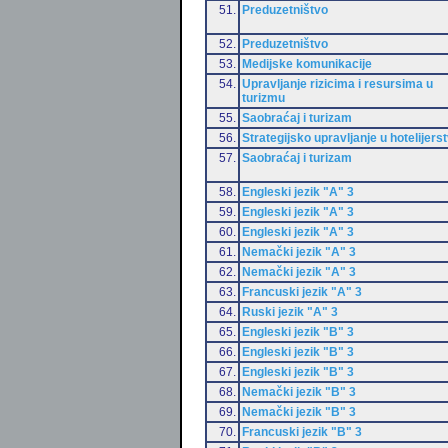
51.
Preduzetništvo
52.
Preduzetništvo
53.
Medijske komunikacije
54.
Upravljanje rizicima i resursima u
turizmu
55.
Saobraćaj i turizam
56.
Strategijsko upravljanje u hotelijers
57.
Saobraćaj i turizam
58.
Engleski jezik "A" 3
59.
Engleski jezik "A" 3
60.
Engleski jezik "A" 3
61.
Nemački jezik "A" 3
62.
Nemački jezik "A" 3
63.
Francuski jezik "A" 3
64.
Ruski jezik "A" 3
65.
Engleski jezik "B" 3
66.
Engleski jezik "B" 3
67.
Engleski jezik "B" 3
68.
Nemački jezik "B" 3
69.
Nemački jezik "B" 3
70.
Francuski jezik "B" 3