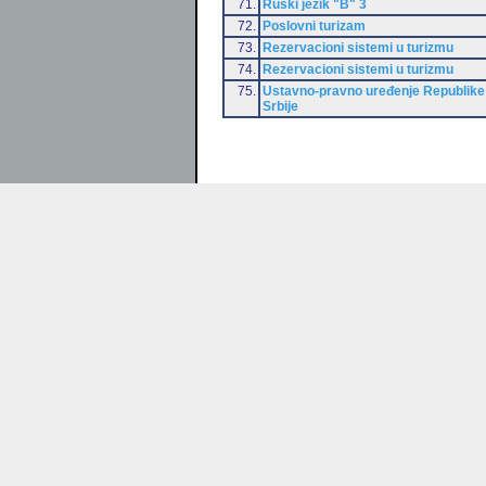
71.
Ruski jezik "B" 3
72.
Poslovni turizam
73.
Rezervacioni sistemi u turizmu
74.
Rezervacioni sistemi u turizmu
75.
Ustavno-pravno uređenje Republike
Srbije