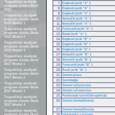
Trogodišnji studijski
7.
Engleski jezik "A" 1
program visoke škole
8.
Engleski jezik "A" 1
2012
9.
Engleski jezik "A" 1
Trogodišnji studijski
10.
Nemački jezik "A" 1
program visoke škole
2015 Modul 1
11.
Nemački jezik "A" 1
12.
Francuski jezik "A" 1
Trogodišnji studijski
program visoke škole
13.
Ruski jezik "A" 1
2015 Modul 2
14.
Engleski jezik "B" 1
Trogodišnji studijski
15.
Engleski jezik "B" 1
program visoke škole
16.
Engleski jezik "B" 1
2015 Modul 3
17.
Nemački jezik "B" 1
Trogodišnji studijski
18.
Nemački jezik "B" 1
program visoke škole
2017 Modul 1
19.
Francuski jezik "B" 1
Trogodišnji studijski
20.
Ruski jezik "B" 1
program visoke škole
21.
Osnovi prava
2017 Modul 2
22.
Sociologija
Trogodišnji studijski
23.
Osnovi računarstva
program visoke škole
24.
Osnovi računarstva
2017 Modul 3
25.
Poslovanje turističkih agencija
Trogodišnji studijski
26.
Osnovi menadžmenta
program visoke škole
2017 Modul 4
27.
Osnovi menadžmenta
Trogodišnji studijski
program visoke škole
28.
Informatika u turizmu