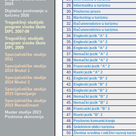
2024
29.
Informatika u turizmu
Digitalno poslovanje u
30.
Poslovno pravo
turizmu 2026
31.
Marketing u turizmu
Trogodišnji studijski
32.
Računovodstvo u turizmu
program visoke škole
33.
Računovodstvo u turizmu
DIPL 2007-08
34.
Engleski jezik "A" 2
Trogodišnji studijski
35.
Engleski jezik "A" 2
program visoke škole
DIPL 2009
36.
Engleski jezik "A" 2
37.
Nemački jezik "A" 2
Specijalističke studije
2011
38.
Nemački jezik "A" 2
Specijalističke studije
39.
Francuski jezik "A" 2
2014 Modul 1
40.
Ruski jezik "A" 2
Specijalističke studije
41.
Engleski jezik "B" 2
2014 Modul 2
42.
Engleski jezik "B" 2
Specijalističke studije
43.
Engleski jezik "B" 2
2015 Upravljanje
44.
Nemački jezik "B" 2
Specijalističke studije
45.
Nemački jezik "B" 2
2015 Menadžment
46.
Francuski jezik "B" 2
Master studije 2023
47.
Ruski jezik "B" 2
Poslovna ekonomija
48.
Poslovno komuniciranje
49.
Selektivni oblici turizma
50.
Životna sredina i održivi razvoj turi