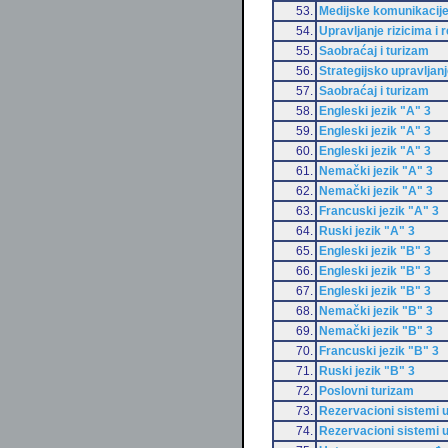
53.
Medijske komunikacij
54.
Upravljanje rizicima i
55.
Saobraćaj i turizam
56.
Strategijsko upravljanj
57.
Saobraćaj i turizam
58.
Engleski jezik "A" 3
59.
Engleski jezik "A" 3
60.
Engleski jezik "A" 3
61.
Nemački jezik "A" 3
62.
Nemački jezik "A" 3
63.
Francuski jezik "A" 3
64.
Ruski jezik "A" 3
65.
Engleski jezik "B" 3
66.
Engleski jezik "B" 3
67.
Engleski jezik "B" 3
68.
Nemački jezik "B" 3
69.
Nemački jezik "B" 3
70.
Francuski jezik "B" 3
71.
Ruski jezik "B" 3
72.
Poslovni turizam
73.
Rezervacioni sistemi u
74.
Rezervacioni sistemi u