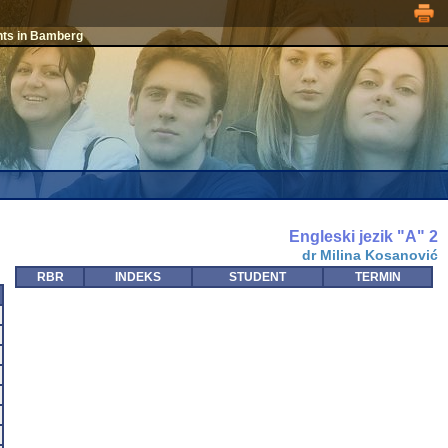
nts in Bamberg
Engleski jezik "A" 2
dr Milina Kosanović
RBR
INDEKS
STUDENT
TERMIN