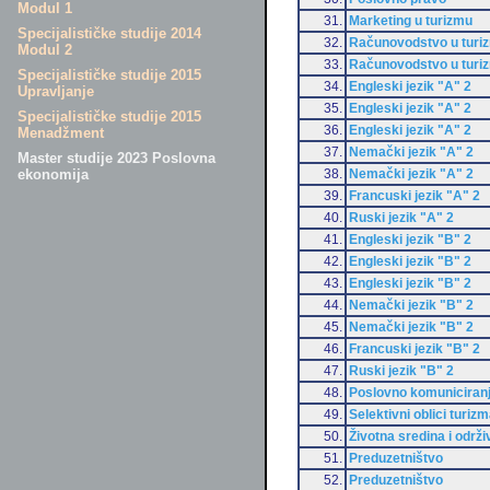
Modul 1
31.
Marketing u turizmu
Specijalističke studije 2014
32.
Računovodstvo u turi
Modul 2
33.
Računovodstvo u turi
Specijalističke studije 2015
34.
Engleski jezik "A" 2
Upravljanje
35.
Engleski jezik "A" 2
Specijalističke studije 2015
36.
Engleski jezik "A" 2
Menadžment
37.
Nemački jezik "A" 2
Master studije 2023 Poslovna
38.
Nemački jezik "A" 2
ekonomija
39.
Francuski jezik "A" 2
40.
Ruski jezik "A" 2
41.
Engleski jezik "B" 2
42.
Engleski jezik "B" 2
43.
Engleski jezik "B" 2
44.
Nemački jezik "B" 2
45.
Nemački jezik "B" 2
46.
Francuski jezik "B" 2
47.
Ruski jezik "B" 2
48.
Poslovno komuniciran
49.
Selektivni oblici turiz
50.
Životna sredina i održi
51.
Preduzetništvo
52.
Preduzetništvo