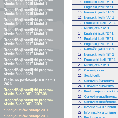
8.
Engleski jezik "A" 1
visoke škole 2015 Modul 1
9.
Engleski jezik "A" 1
Trogodišnji studijski program
10.
Nemački jezik "A" 1
visoke škole 2015 Modul 2
11.
Nemački jezik "A" 1
Trogodišnji studijski program
12.
Francuski jezik "A" 1
visoke škole 2015 Modul 3
13.
Ruski jezik "A" 1
Trogodišnji studijski program
14.
Engleski jezik "B" 1
visoke škole 2017 Modul 1
15.
Engleski jezik "B" 1
Trogodišnji studijski program
visoke škole 2017 Modul 2
16.
Engleski jezik "B" 1
17.
Nemački jezik "B" 1
Trogodišnji studijski program
visoke škole 2017 Modul 3
18.
Nemački jezik "B" 1
19.
Francuski jezik "B" 1
Trogodišnji studijski program
visoke škole 2017 Modul 4
20.
Ruski jezik "B" 1
Trogodišnji studijski program
21.
Osnovi prava
visoke škole 2024
22.
Sociologija
Digitalno poslovanje u turizmu
23.
Osnovi računarstva
2026
24.
Osnovi računarstva
Trogodišnji studijski program
25.
Poslovanje turističkih
visoke škole DIPL 2007-08
26.
Osnovi menadžmenta
Trogodišnji studijski program
27.
Osnovi menadžmenta
visoke škole DIPL 2009
28.
Informatika u turizmu
Specijalističke studije 2011
29.
Informatika u turizmu
Specijalističke studije 2014
30.
Poslovno pravo