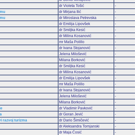
dr Violeta Tošić
-
zmu
dr Mirjana Ilić
-
zmu
dr Miroslava Petrevska
-
dr Emilija Lipovšek
-
dr Smiljka Kesić
-
dr Milina Kosanović
-
mr Maša Polillo
-
dr Ivana Stojanović
-
Jelena Milošević
-
Milana Borković
-
dr Smiljka Kesić
-
dr Milina Kosanović
-
dr Emilija Lipovšek
-
mr Maša Polillo
-
dr Ivana Stojanović
-
Jelena Milošević
-
Milana Borković
-
je
dr Vladimir Pavković
-
ma
dr Goran Jević
-
vi razvoj turizma
dr Dario Šimičević
-
dr Aleksandra Tornjanski
-
dr Maja Ćosić
-