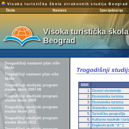
Visoka turistička škola strukovnih studija Beograd
Škola
Nastava
Specijalizacija
Visoka turistička škola
Beograd
Dvogodišnji nastavni plan više
škole
Trogodišnji studi
Trogodišnji nastavni plan više
škole
RBR
Trogodišnji studijski program
visoke škole 2007-08
1.
Osnovi ekonomije
Trogodišnji studijski program
2.
Ekonomika turizma
visoke škole 2009
3.
Ekonomika turizma
Trogodišnji studijski program
4.
Statistika u turizmu
visoke škole 2011
5.
Turistička geografija
Trogodišnji studijski program
6.
Kulturno nasleđe i tur
visoke škole 2012
7.
Engleski jezik "A" 1
Trogodišnji studijski program