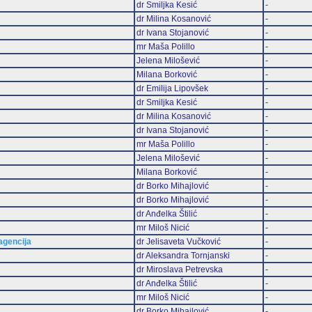
dr Smiljka Kesić
-
dr Milina Kosanović
-
dr Ivana Stojanović
-
mr Maša Polillo
-
Jelena Milošević
-
Milana Borković
-
dr Emilija Lipovšek
-
dr Smiljka Kesić
-
dr Milina Kosanović
-
dr Ivana Stojanović
-
mr Maša Polillo
-
Jelena Milošević
-
Milana Borković
-
dr Borko Mihajlović
-
dr Borko Mihajlović
-
dr Anđelka Štilić
-
mr Miloš Nicić
-
 agencija
dr Jelisaveta Vučković
-
dr Aleksandra Tornjanski
-
dr Miroslava Petrevska
-
dr Anđelka Štilić
-
mr Miloš Nicić
-
dr Borko Mihajlović
-