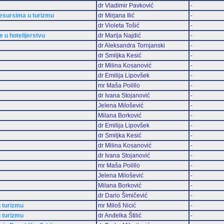
e
dr Vladimir Pavković
-
 resursima u turizmu
dr Mirjana Ilić
-
dr Violeta Tošić
-
e u hotelijerstvu
dr Marija Najdić
-
dr Aleksandra Tornjanski
-
dr Smiljka Kesić
-
dr Milina Kosanović
-
dr Emilija Lipovšek
-
mr Maša Polillo
-
dr Ivana Stojanović
-
Jelena Milošević
-
Milana Borković
-
dr Emilija Lipovšek
-
dr Smiljka Kesić
-
dr Milina Kosanović
-
dr Ivana Stojanović
-
mr Maša Polillo
-
Jelena Milošević
-
Milana Borković
-
dr Dario Šimičević
-
 turizmu
mr Miloš Nicić
-
 turizmu
dr Anđelka Štilić
-