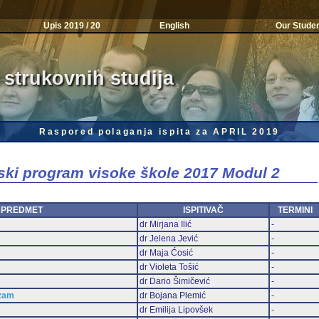
Upis 2019 / 20
English
Our Stude
 strukovnih studija
Raspored polaganja ispita za APRIL 2019
jski program visoke škole 2017 Modul 2
PREDMET
ISPITIVAČ
TERMINI
dr Mirjana Ilić
-
dr Jelena Jević
-
dr Maja Ćosić
-
dr Violeta Tošić
-
dr Dario Šimičević
-
izam
dr Bojana Plemić
-
dr Emilija Lipovšek
-