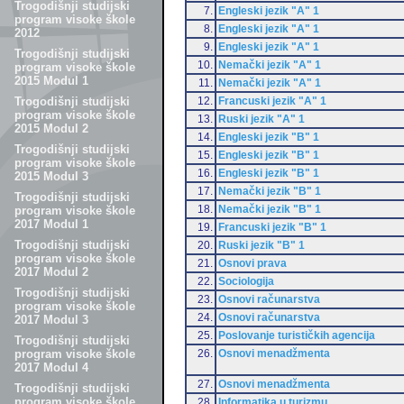
Trogodišnji studijski
7.
Engleski jezik "A" 1
program visoke škole
8.
Engleski jezik "A" 1
2012
9.
Engleski jezik "A" 1
Trogodišnji studijski
10.
Nemački jezik "A" 1
program visoke škole
2015 Modul 1
11.
Nemački jezik "A" 1
12.
Francuski jezik "A" 1
Trogodišnji studijski
program visoke škole
13.
Ruski jezik "A" 1
2015 Modul 2
14.
Engleski jezik "B" 1
Trogodišnji studijski
15.
Engleski jezik "B" 1
program visoke škole
16.
Engleski jezik "B" 1
2015 Modul 3
17.
Nemački jezik "B" 1
Trogodišnji studijski
18.
Nemački jezik "B" 1
program visoke škole
2017 Modul 1
19.
Francuski jezik "B" 1
Trogodišnji studijski
20.
Ruski jezik "B" 1
program visoke škole
21.
Osnovi prava
2017 Modul 2
22.
Sociologija
Trogodišnji studijski
23.
Osnovi računarstva
program visoke škole
24.
Osnovi računarstva
2017 Modul 3
25.
Poslovanje turističkih agencija
Trogodišnji studijski
26.
Osnovi menadžmenta
program visoke škole
2017 Modul 4
27.
Osnovi menadžmenta
Trogodišnji studijski
program visoke škole
28.
Informatika u turizmu