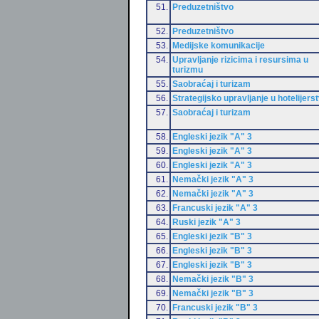
51.
Preduzetništvo
52.
Preduzetništvo
53.
Medijske komunikacije
54.
Upravljanje rizicima i resursima u
turizmu
55.
Saobraćaj i turizam
56.
Strategijsko upravljanje u hotelijers
57.
Saobraćaj i turizam
58.
Engleski jezik "A" 3
59.
Engleski jezik "A" 3
60.
Engleski jezik "A" 3
61.
Nemački jezik "A" 3
62.
Nemački jezik "A" 3
63.
Francuski jezik "A" 3
64.
Ruski jezik "A" 3
65.
Engleski jezik "B" 3
66.
Engleski jezik "B" 3
67.
Engleski jezik "B" 3
68.
Nemački jezik "B" 3
69.
Nemački jezik "B" 3
70.
Francuski jezik "B" 3