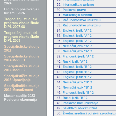
2024
29.
Informatika u turizmu
Digitalno poslovanje u
30.
Poslovno pravo
turizmu 2026
31.
Marketing u turizmu
Trogodišnji studijski
32.
Računovodstvo u turizmu
program visoke škole
33.
Računovodstvo u turizmu
DIPL 2007-08
34.
Engleski jezik "A" 2
Trogodišnji studijski
35.
Engleski jezik "A" 2
program visoke škole
DIPL 2009
36.
Engleski jezik "A" 2
37.
Nemački jezik "A" 2
Specijalističke studije
2011
38.
Nemački jezik "A" 2
Specijalističke studije
39.
Francuski jezik "A" 2
2014 Modul 1
40.
Ruski jezik "A" 2
Specijalističke studije
41.
Engleski jezik "B" 2
2014 Modul 2
42.
Engleski jezik "B" 2
Specijalističke studije
43.
Engleski jezik "B" 2
2015 Upravljanje
44.
Nemački jezik "B" 2
Specijalističke studije
45.
Nemački jezik "B" 2
2015 Menadžment
46.
Francuski jezik "B" 2
Master studije 2023
47.
Ruski jezik "B" 2
Poslovna ekonomija
48.
Poslovno komuniciranje
49.
Selektivni oblici turizma
50.
Životna sredina i održivi razvoj turi