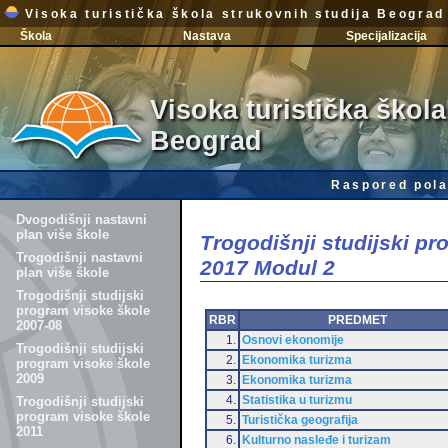
Visoka turistička škola strukovnih studija Beograd
Škola
Nastava
Specijalizacija
Visoka turistička škola
Beograd
Raspored pola
Dvogodišnji nastavni
plan više škole
Trogodišnji studijski p
Trogodišnji nastavni
2017 Modul 2
plan više škole
Trogodišnji studijski
program visoke škole
RBR
PREDMET
2007-08
1.
Osnovi ekonomije
Trogodišnji studijski
2.
Ekonomika turizma
program visoke škole
2009
3.
Ekonomika turizma
4.
Statistika u turizmu
Trogodišnji studijski
program visoke škole
5.
Turistička geografija
2011
6.
Kulturno nasleđe i turizam