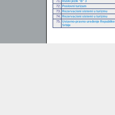
71.
Ruski jezik "B" 3
72.
Poslovni turizam
73.
Rezervacioni sistemi u turizmu
74.
Rezervacioni sistemi u turizmu
75.
Ustavno-pravno uređenje Republike
Srbije