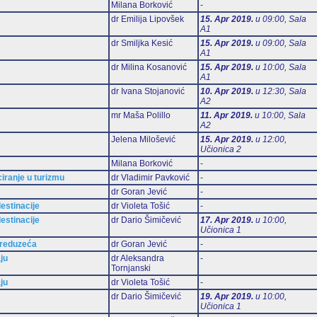
Milana Borković
-
dr Emilija Lipovšek
15. Apr 2019.
u 09:00, Sala
А1
dr Smiljka Kesić
15. Apr 2019.
u 09:00, Sala
А1
dr Milina Kosanović
15. Apr 2019.
u 10:00, Sala
А1
dr Ivana Stojanović
10. Apr 2019.
u 12:30, Sala
А2
mr Maša Polillo
11. Apr 2019.
u 10:00, Sala
А2
Jelena Milošević
15. Apr 2019.
u 12:00,
Učionica 2
Milana Borković
-
iranje u turizmu
dr Vladimir Pavković
-
dr Goran Jević
-
estinacije
dr Violeta Tošić
-
estinacije
dr Dario Šimičević
17. Apr 2019.
u 10:00,
Učionica 1
preduzeća
dr Goran Jević
-
ju
dr Aleksandra
-
Tornjanski
ju
dr Violeta Tošić
-
m
dr Dario Šimičević
19. Apr 2019.
u 10:00,
Učionica 1