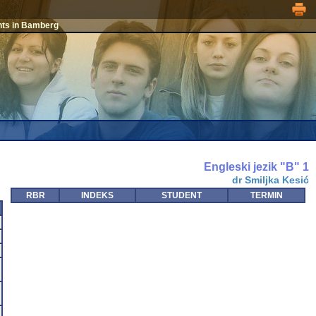
nts in Bamberg
Engleski jezik "B" 1
dr Smiljka Kesić
RBR
INDEKS
STUDENT
TERMIN