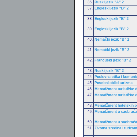
36.
Ruski jezik "A" 2
37.
Engleski jezik "B" 2
38.
Engleski jezik "B" 2
39.
Engleski jezik "B" 2
40.
Nemački jezik "B" 2
41.
Nemački jezik "B" 2
42.
Francuski jezik "B" 2
43.
Ruski jezik "B" 2
44.
Poslovna etika i komunic
45.
Posebni oblici turizma
46.
Menadžment turističke d
47.
Menadžment turističke d
48.
Menadžment hotelskih 
49.
Menadžment u saobraća
50.
Menadžment u saobraća
51.
Životna sredina i turiza