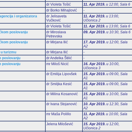
dr Violeta Tošić
11. Apr 2019.
u 12:00, Sala 6
dr Borko Mihajlović
-
gencija i organizatora
dr Jelisaveta
11. Apr 2019.
u 13:00,
Vučković
Učionica 2
dr Violeta Tošić
11. Apr 2019.
u 13:00, Sala 6
ičkom poslovanju
dr Miroslava
09. Apr 2019.
u 10:30, Sala 6
Petrevska
ičkom poslovanju
dr Mirjana Ilić
17. Apr 2019.
u 12:00, Sala
А2
 u turizmu
dr Mirjana Ilić
-
m poslovanju
dr Anđelka Štilić
-
m poslovanju
mr Miloš Nicić
16. Apr 2019.
u 10:00,
Učionica 3
dr Emilija Lipovšek
15. Apr 2019.
u 09:00, Sala
А1
dr Smiljka Kesić
15. Apr 2019.
u 09:00, Sala
А1
dr Milina Kosanović
15. Apr 2019.
u 10:00, Sala
А1
dr Ivana Stojanović
10. Apr 2019.
u 12:30, Sala
А2
mr Maša Polillo
11. Apr 2019.
u 10:00, Sala
А2
Jelena Milošević
15. Apr 2019.
u 12:00,
Učionica 2