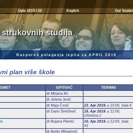
Upis 2019 / 20
English
Our Stude
 strukovnih studija
Raspored polaganja ispita za APRIL 2019
vni plan više škole
EDMET
ISPITIVAČ
TERMINI
dr Mirjana Ilić
-
dr Jelena Jević
-
dr Maja Ćosić
23. Apr 2019.
u 10:00, Sala 6
dr Dario Šimičević
18. Apr 2019.
u 12:00,
Učionica 2
am
dr Bojana Plemić
10. Apr 2019.
u 12:00, Sala
А1
dr Borko Mihajlović
-