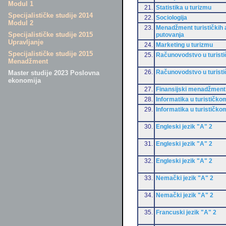
Modul 1
21.
Statistika u turizmu
Specijalističke studije 2014
22.
Sociologija
Modul 2
23.
Menadžment turističkih a
Specijalističke studije 2015
putovanja
Upravljanje
24.
Marketing u turizmu
Specijalističke studije 2015
25.
Računovodstvo u turist
Menadžment
26.
Računovodstvo u turist
Master studije 2023 Poslovna
ekonomija
27.
Finansijski menadžment
28.
Informatika u turističko
29.
Informatika u turističko
30.
Engleski jezik "A" 2
31.
Engleski jezik "A" 2
32.
Engleski jezik "A" 2
33.
Nemački jezik "A" 2
34.
Nemački jezik "A" 2
35.
Francuski jezik "A" 2