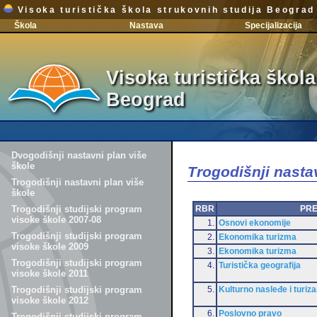
Visoka turistička škola strukovnih studija Beograd
Škola
Nastava
Specijalizacija
Visoka turistička škola
Beograd
Dvogodišnji nastavni plan više
škole
Trogodišnji nasta
Trogodišnji nastavni plan više
škole
RBR
PR
Trogodišnji studijski program
visoke škole 2007-08
1.
Osnovi ekonomije
Trogodišnji studijski program
2.
Ekonomika turizma
visoke škole 2009
3.
Ekonomika turizma
Trogodišnji studijski program
4.
Turistička geografija
visoke škole 2011
5.
Kulturno nasleđe i turiz
Trogodišnji studijski program
visoke škole 2012
6.
Poslovno pravo
Trogodišnji studijski program