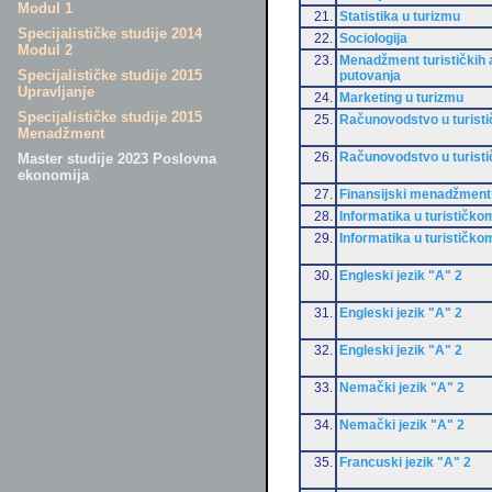
Modul 1
21.
Statistika u turizmu
Specijalističke studije 2014
22.
Sociologija
Modul 2
23.
Menadžment turističkih a
Specijalističke studije 2015
putovanja
Upravljanje
24.
Marketing u turizmu
Specijalističke studije 2015
25.
Računovodstvo u turist
Menadžment
26.
Računovodstvo u turist
Master studije 2023 Poslovna
ekonomija
27.
Finansijski menadžment
28.
Informatika u turističko
29.
Informatika u turističko
30.
Engleski jezik "A" 2
31.
Engleski jezik "A" 2
32.
Engleski jezik "A" 2
33.
Nemački jezik "A" 2
34.
Nemački jezik "A" 2
35.
Francuski jezik "A" 2