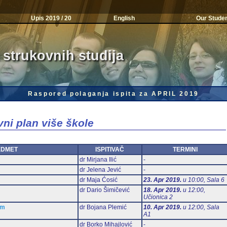
Upis 2019 / 20
English
Our Stude
 strukovnih studija
Raspored polaganja ispita za APRIL 2019
vni plan više škole
EDMET
ISPITIVAČ
TERMINI
dr Mirjana Ilić
-
dr Jelena Jević
-
dr Maja Ćosić
23. Apr 2019.
u 10:00, Sala 6
dr Dario Šimičević
18. Apr 2019.
u 12:00,
Učionica 2
am
dr Bojana Plemić
10. Apr 2019.
u 12:00, Sala
А1
dr Borko Mihajlović
-