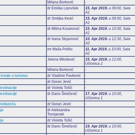
Milana Borković
-
dr Emilija Lipovšek
15. Apr 2019.
u 09:00, Sala
А1
dr Smiljka Kesić
15. Apr 2019.
u 09:00, Sala
А1
dr Milina Kosanović
15. Apr 2019.
u 10:00, Sala
А1
dr Ivana Stojanović
10. Apr 2019.
u 12:30, Sala
А2
mr Maša Polillo
11. Apr 2019.
u 10:00, Sala
А2
Jelena Milošević
15. Apr 2019.
u 12:00,
Učionica 2
Milana Borković
-
iranje u turizmu
dr Vladimir Pavković
-
dr Goran Jević
-
estinacije
dr Violeta Tošić
-
estinacije
dr Dario Šimičević
17. Apr 2019.
u 10:00,
Učionica 1
preduzeća
dr Goran Jević
-
ju
dr Aleksandra
-
Tornjanski
ju
dr Violeta Tošić
-
m
dr Dario Šimičević
19. Apr 2019.
u 10:00,
Učionica 1