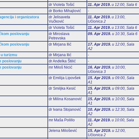
dr Violeta Tošić
11. Apr 2019.
u 12:00, Sala 6
dr Borko Mihajlović
-
gencija i organizatora
dr Jelisaveta
11. Apr 2019.
u 13:00,
Vučković
Učionica 2
dr Violeta Tošić
11. Apr 2019.
u 13:00, Sala 6
ičkom poslovanju
dr Miroslava
09. Apr 2019.
u 10:30, Sala 6
Petrevska
ičkom poslovanju
dr Mirjana Ilić
17. Apr 2019.
u 12:00, Sala
А2
 u turizmu
dr Mirjana Ilić
-
m poslovanju
dr Anđelka Štilić
-
m poslovanju
mr Miloš Nicić
16. Apr 2019.
u 10:00,
Učionica 3
dr Emilija Lipovšek
15. Apr 2019.
u 09:00, Sala
А1
dr Smiljka Kesić
15. Apr 2019.
u 09:00, Sala
А1
dr Milina Kosanović
15. Apr 2019.
u 10:00, Sala
А1
dr Ivana Stojanović
10. Apr 2019.
u 12:30, Sala
А2
mr Maša Polillo
11. Apr 2019.
u 10:00, Sala
А2
Jelena Milošević
15. Apr 2019.
u 12:00,
Učionica 2