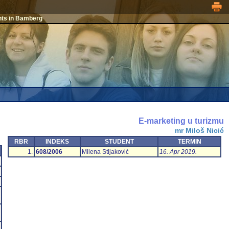
nts in Bamberg
E-marketing u turizmu
mr Miloš Nicić
RBR
INDEKS
STUDENT
TERMIN
1.
608/2006
Milena Stijaković
16. Apr 2019.