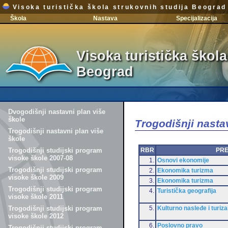
Visoka turistička škola strukovnih studija Beograd
Škola
Nastava
Specijalizacija
Visoka turistička škola
Beograd
Dvogodišnji nastavni plan više
škole
Trogodišnji nasta
Trogodišnji nastavni plan više
škole
RBR
PR
Trogodišnji studijski program
visoke škole 2007-08
1.
Osnovi ekonomije
Trogodišnji studijski program
2.
Ekonomika turizma
visoke škole 2009
3.
Ekonomika turizma
Trogodišnji studijski program
4.
Turistička geografija
visoke škole 2011
5.
Kulturno nasleđe i turiz
Trogodišnji studijski program
visoke škole 2012
6.
Poslovno pravo
Trogodišnji studijski program