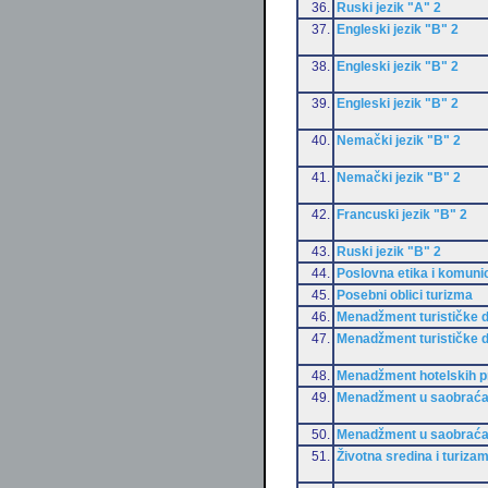
36.
Ruski jezik "A" 2
37.
Engleski jezik "B" 2
38.
Engleski jezik "B" 2
39.
Engleski jezik "B" 2
40.
Nemački jezik "B" 2
41.
Nemački jezik "B" 2
42.
Francuski jezik "B" 2
43.
Ruski jezik "B" 2
44.
Poslovna etika i komunic
45.
Posebni oblici turizma
46.
Menadžment turističke d
47.
Menadžment turističke d
48.
Menadžment hotelskih 
49.
Menadžment u saobraća
50.
Menadžment u saobraća
51.
Životna sredina i turiza