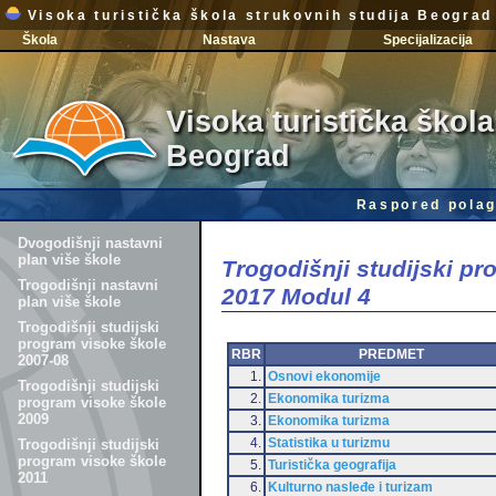
Visoka turistička škola strukovnih studija Beograd
Škola
Nastava
Specijalizacija
Visoka turistička škola
Beograd
Raspored polag
Dvogodišnji nastavni
plan više škole
Trogodišnji studijski p
Trogodišnji nastavni
2017 Modul 4
plan više škole
Trogodišnji studijski
program visoke škole
RBR
PREDMET
2007-08
1.
Osnovi ekonomije
Trogodišnji studijski
2.
Ekonomika turizma
program visoke škole
2009
3.
Ekonomika turizma
4.
Statistika u turizmu
Trogodišnji studijski
program visoke škole
5.
Turistička geografija
2011
6.
Kulturno nasleđe i turizam