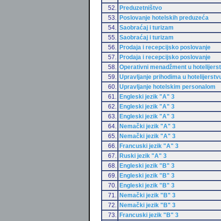
52.
Preduzetništvo
53.
Poslovanje hotelskih preduzeća
54.
Saobraćaj i turizam
55.
Saobraćaj i turizam
56.
Prodaja i recepcijsko poslovanje
57.
Prodaja i recepcijsko poslovanje
58.
Operativni menadžment u hotelijers
59.
Upravljanje prihodima u hotelijerstv
60.
Upravljanje hotelskim personalom
61.
Engleski jezik "A" 3
62.
Engleski jezik "A" 3
63.
Engleski jezik "A" 3
64.
Nemački jezik "A" 3
65.
Nemački jezik "A" 3
66.
Francuski jezik "A" 3
67.
Ruski jezik "A" 3
68.
Engleski jezik "B" 3
69.
Engleski jezik "B" 3
70.
Engleski jezik "B" 3
71.
Nemački jezik "B" 3
72.
Nemački jezik "B" 3
73.
Francuski jezik "B" 3