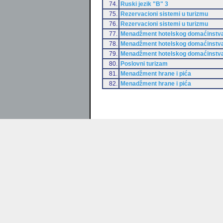
74.
Ruski jezik "B" 3
75.
Rezervacioni sistemi u turizmu
76.
Rezervacioni sistemi u turizmu
77.
Menadžment hotelskog domaćinstv
78.
Menadžment hotelskog domaćinstv
79.
Menadžment hotelskog domaćinstv
80.
Poslovni turizam
81.
Menadžment hrane i pića
82.
Menadžment hrane i pića