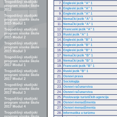
Trogodišnji studijski
7.
Engleski jezik "A" 1
program visoke škole
8.
Engleski jezik "A" 1
2012
9.
Engleski jezik "A" 1
Trogodišnji studijski
10.
Nemački jezik "A" 1
program visoke škole
2015 Modul 1
11.
Nemački jezik "A" 1
12.
Francuski jezik "A" 1
Trogodišnji studijski
program visoke škole
13.
Ruski jezik "A" 1
2015 Modul 2
14.
Engleski jezik "B" 1
Trogodišnji studijski
15.
Engleski jezik "B" 1
program visoke škole
16.
Engleski jezik "B" 1
2015 Modul 3
17.
Nemački jezik "B" 1
Trogodišnji studijski
18.
Nemački jezik "B" 1
program visoke škole
2017 Modul 1
19.
Francuski jezik "B" 1
Trogodišnji studijski
20.
Ruski jezik "B" 1
program visoke škole
21.
Osnovi prava
2017 Modul 2
22.
Sociologija
Trogodišnji studijski
23.
Osnovi računarstva
program visoke škole
24.
Osnovi računarstva
2017 Modul 3
25.
Poslovanje turističkih agencija
Trogodišnji studijski
26.
Osnovi menadžmenta
program visoke škole
2017 Modul 4
27.
Osnovi menadžmenta
Trogodišnji studijski
28.
Informatika u turizmu
program visoke škole