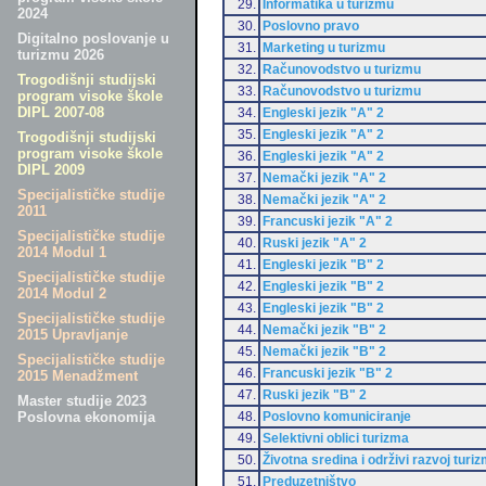
29.
Informatika u turizmu
2024
30.
Poslovno pravo
Digitalno poslovanje u
31.
Marketing u turizmu
turizmu 2026
32.
Računovodstvo u turizmu
Trogodišnji studijski
33.
Računovodstvo u turizmu
program visoke škole
DIPL 2007-08
34.
Engleski jezik "A" 2
35.
Engleski jezik "A" 2
Trogodišnji studijski
program visoke škole
36.
Engleski jezik "A" 2
DIPL 2009
37.
Nemački jezik "A" 2
Specijalističke studije
38.
Nemački jezik "A" 2
2011
39.
Francuski jezik "A" 2
Specijalističke studije
40.
Ruski jezik "A" 2
2014 Modul 1
41.
Engleski jezik "B" 2
Specijalističke studije
42.
Engleski jezik "B" 2
2014 Modul 2
43.
Engleski jezik "B" 2
Specijalističke studije
44.
Nemački jezik "B" 2
2015 Upravljanje
45.
Nemački jezik "B" 2
Specijalističke studije
46.
Francuski jezik "B" 2
2015 Menadžment
47.
Ruski jezik "B" 2
Master studije 2023
48.
Poslovno komuniciranje
Poslovna ekonomija
49.
Selektivni oblici turizma
50.
Životna sredina i održivi razvoj turi
51.
Preduzetništvo