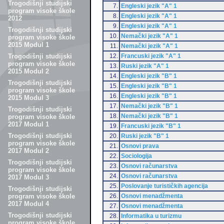
Trogodišnji studijski
7.
Engleski jezik "A" 1
program visoke škole
8.
Engleski jezik "A" 1
2012
9.
Engleski jezik "A" 1
Trogodišnji studijski
10.
Nemački jezik "A" 1
program visoke škole
2015 Modul 1
11.
Nemački jezik "A" 1
12.
Francuski jezik "A" 1
Trogodišnji studijski
program visoke škole
13.
Ruski jezik "A" 1
2015 Modul 2
14.
Engleski jezik "B" 1
Trogodišnji studijski
15.
Engleski jezik "B" 1
program visoke škole
16.
Engleski jezik "B" 1
2015 Modul 3
17.
Nemački jezik "B" 1
Trogodišnji studijski
18.
Nemački jezik "B" 1
program visoke škole
2017 Modul 1
19.
Francuski jezik "B" 1
Trogodišnji studijski
20.
Ruski jezik "B" 1
program visoke škole
21.
Osnovi prava
2017 Modul 2
22.
Sociologija
Trogodišnji studijski
23.
Osnovi računarstva
program visoke škole
24.
Osnovi računarstva
2017 Modul 3
25.
Poslovanje turističkih agencija
Trogodišnji studijski
26.
Osnovi menadžmenta
program visoke škole
2017 Modul 4
27.
Osnovi menadžmenta
Trogodišnji studijski
28.
Informatika u turizmu
program visoke škole