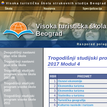
Visoka turistička škola strukovnih studija Beograd
Škola
Nastava
Specijalizacija
Visoka turistička škola
Beograd
Raspored polag
Dvogodišnji nastavni
plan više škole
Trogodišnji studijski p
Trogodišnji nastavni
2017 Modul 4
plan više škole
Trogodišnji studijski
program visoke škole
RBR
PREDMET
2007-08
1.
Osnovi ekonomije
Trogodišnji studijski
2.
Ekonomika turizma
program visoke škole
2009
3.
Ekonomika turizma
4.
Statistika u turizmu
Trogodišnji studijski
program visoke škole
5.
Turistička geografija
2011
6.
Kulturno nasleđe i turizam