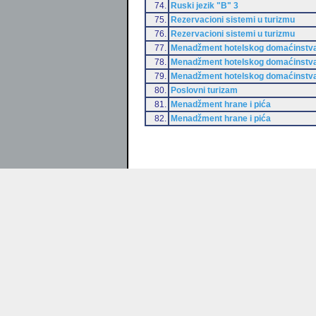
74.
Ruski jezik "B" 3
75.
Rezervacioni sistemi u turizmu
76.
Rezervacioni sistemi u turizmu
77.
Menadžment hotelskog domaćinstv
78.
Menadžment hotelskog domaćinstv
79.
Menadžment hotelskog domaćinstv
80.
Poslovni turizam
81.
Menadžment hrane i pića
82.
Menadžment hrane i pića