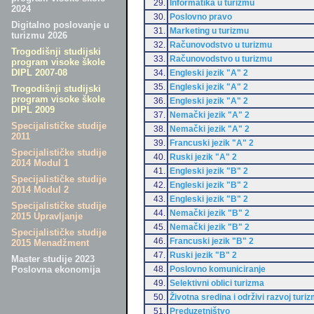
29.
Informatika u turizmu
2024
30.
Poslovno pravo
Digitalno poslovanje u
31.
Marketing u turizmu
turizmu 2026
32.
Računovodstvo u turizmu
Trogodišnji studijski
33.
Računovodstvo u turizmu
program visoke škole
DIPL 2007-08
34.
Engleski jezik "A" 2
35.
Engleski jezik "A" 2
Trogodišnji studijski
program visoke škole
36.
Engleski jezik "A" 2
DIPL 2009
37.
Nemački jezik "A" 2
Specijalističke studije
38.
Nemački jezik "A" 2
2011
39.
Francuski jezik "A" 2
Specijalističke studije
40.
Ruski jezik "A" 2
2014 Modul 1
41.
Engleski jezik "B" 2
Specijalističke studije
42.
Engleski jezik "B" 2
2014 Modul 2
43.
Engleski jezik "B" 2
Specijalističke studije
44.
Nemački jezik "B" 2
2015 Upravljanje
45.
Nemački jezik "B" 2
Specijalističke studije
46.
Francuski jezik "B" 2
2015 Menadžment
47.
Ruski jezik "B" 2
Master studije 2023
48.
Poslovno komuniciranje
Poslovna ekonomija
49.
Selektivni oblici turizma
50.
Životna sredina i održivi razvoj turi
51.
Preduzetništvo