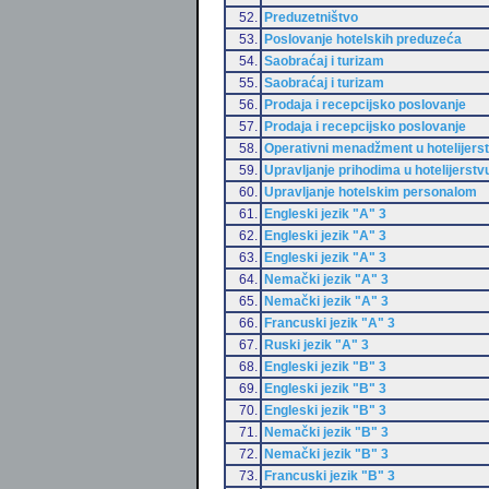
52.
Preduzetništvo
53.
Poslovanje hotelskih preduzeća
54.
Saobraćaj i turizam
55.
Saobraćaj i turizam
56.
Prodaja i recepcijsko poslovanje
57.
Prodaja i recepcijsko poslovanje
58.
Operativni menadžment u hotelijers
59.
Upravljanje prihodima u hotelijerstv
60.
Upravljanje hotelskim personalom
61.
Engleski jezik "A" 3
62.
Engleski jezik "A" 3
63.
Engleski jezik "A" 3
64.
Nemački jezik "A" 3
65.
Nemački jezik "A" 3
66.
Francuski jezik "A" 3
67.
Ruski jezik "A" 3
68.
Engleski jezik "B" 3
69.
Engleski jezik "B" 3
70.
Engleski jezik "B" 3
71.
Nemački jezik "B" 3
72.
Nemački jezik "B" 3
73.
Francuski jezik "B" 3