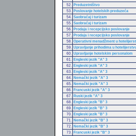
52.
Preduzetništvo
53.
Poslovanje hotelskih preduzeća
54.
Saobraćaj i turizam
55.
Saobraćaj i turizam
56.
Prodaja i recepcijsko poslovanje
57.
Prodaja i recepcijsko poslovanje
58.
Operativni menadžment u hotelijers
59.
Upravljanje prihodima u hotelijerstv
60.
Upravljanje hotelskim personalom
61.
Engleski jezik "A" 3
62.
Engleski jezik "A" 3
63.
Engleski jezik "A" 3
64.
Nemački jezik "A" 3
65.
Nemački jezik "A" 3
66.
Francuski jezik "A" 3
67.
Ruski jezik "A" 3
68.
Engleski jezik "B" 3
69.
Engleski jezik "B" 3
70.
Engleski jezik "B" 3
71.
Nemački jezik "B" 3
72.
Nemački jezik "B" 3
73.
Francuski jezik "B" 3