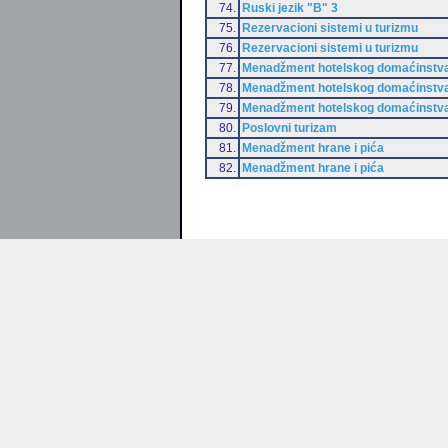
74.
Ruski jezik "B" 3
75.
Rezervacioni sistemi u turizmu
76.
Rezervacioni sistemi u turizmu
77.
Menadžment hotelskog domaćinstv
78.
Menadžment hotelskog domaćinstv
79.
Menadžment hotelskog domaćinstv
80.
Poslovni turizam
81.
Menadžment hrane i pića
82.
Menadžment hrane i pića