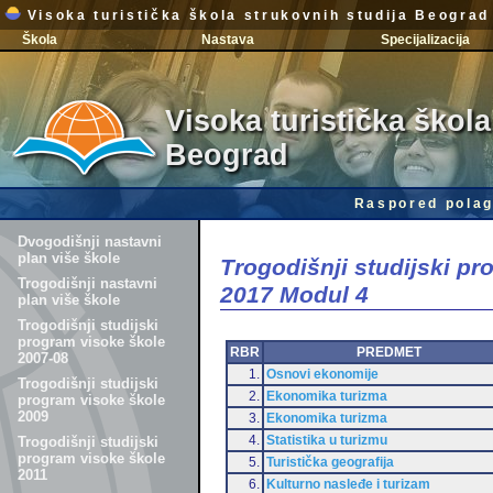
Visoka turistička škola strukovnih studija Beograd
Škola
Nastava
Specijalizacija
Visoka turistička škola
Beograd
Raspored polag
Dvogodišnji nastavni
plan više škole
Trogodišnji studijski p
Trogodišnji nastavni
2017 Modul 4
plan više škole
Trogodišnji studijski
program visoke škole
RBR
PREDMET
2007-08
1.
Osnovi ekonomije
Trogodišnji studijski
2.
Ekonomika turizma
program visoke škole
2009
3.
Ekonomika turizma
4.
Statistika u turizmu
Trogodišnji studijski
program visoke škole
5.
Turistička geografija
2011
6.
Kulturno nasleđe i turizam