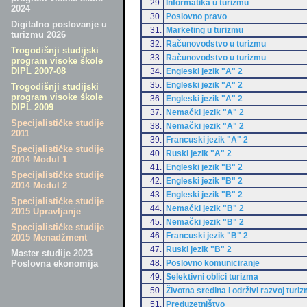
29.
Informatika u turizmu
2024
30.
Poslovno pravo
Digitalno poslovanje u
31.
Marketing u turizmu
turizmu 2026
32.
Računovodstvo u turizmu
Trogodišnji studijski
33.
Računovodstvo u turizmu
program visoke škole
DIPL 2007-08
34.
Engleski jezik "A" 2
35.
Engleski jezik "A" 2
Trogodišnji studijski
program visoke škole
36.
Engleski jezik "A" 2
DIPL 2009
37.
Nemački jezik "A" 2
Specijalističke studije
38.
Nemački jezik "A" 2
2011
39.
Francuski jezik "A" 2
Specijalističke studije
40.
Ruski jezik "A" 2
2014 Modul 1
41.
Engleski jezik "B" 2
Specijalističke studije
42.
Engleski jezik "B" 2
2014 Modul 2
43.
Engleski jezik "B" 2
Specijalističke studije
44.
Nemački jezik "B" 2
2015 Upravljanje
45.
Nemački jezik "B" 2
Specijalističke studije
46.
Francuski jezik "B" 2
2015 Menadžment
47.
Ruski jezik "B" 2
Master studije 2023
48.
Poslovno komuniciranje
Poslovna ekonomija
49.
Selektivni oblici turizma
50.
Životna sredina i održivi razvoj turi
51.
Preduzetništvo