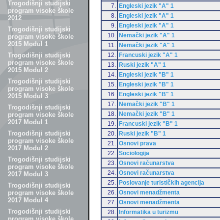
Trogodišnji studijski
7.
Engleski jezik "A" 1
program visoke škole
8.
Engleski jezik "A" 1
2012
9.
Engleski jezik "A" 1
Trogodišnji studijski
10.
Nemački jezik "A" 1
program visoke škole
2015 Modul 1
11.
Nemački jezik "A" 1
12.
Francuski jezik "A" 1
Trogodišnji studijski
program visoke škole
13.
Ruski jezik "A" 1
2015 Modul 2
14.
Engleski jezik "B" 1
Trogodišnji studijski
15.
Engleski jezik "B" 1
program visoke škole
16.
Engleski jezik "B" 1
2015 Modul 3
17.
Nemački jezik "B" 1
Trogodišnji studijski
18.
Nemački jezik "B" 1
program visoke škole
2017 Modul 1
19.
Francuski jezik "B" 1
Trogodišnji studijski
20.
Ruski jezik "B" 1
program visoke škole
21.
Osnovi prava
2017 Modul 2
22.
Sociologija
Trogodišnji studijski
23.
Osnovi računarstva
program visoke škole
24.
Osnovi računarstva
2017 Modul 3
25.
Poslovanje turističkih agencija
Trogodišnji studijski
26.
Osnovi menadžmenta
program visoke škole
2017 Modul 4
27.
Osnovi menadžmenta
Trogodišnji studijski
28.
Informatika u turizmu
program visoke škole