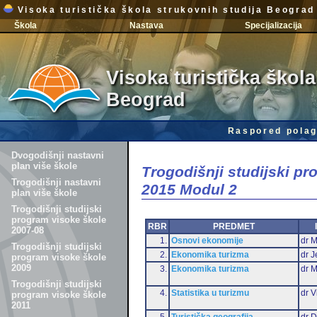
Visoka turistička škola strukovnih studija Beograd
Škola
Nastava
Specijalizacija
Visoka turistička škola
Beograd
Raspored polag
Dvogodišnji nastavni
plan više škole
Trogodišnji studijski p
Trogodišnji nastavni
2015 Modul 2
plan više škole
Trogodišnji studijski
program visoke škole
RBR
PREDMET
2007-08
1.
Osnovi ekonomije
dr M
Trogodišnji studijski
2.
Ekonomika turizma
dr J
program visoke škole
2009
3.
Ekonomika turizma
dr 
Trogodišnji studijski
4.
Statistika u turizmu
dr V
program visoke škole
2011
5.
Turistička geografija
dr D