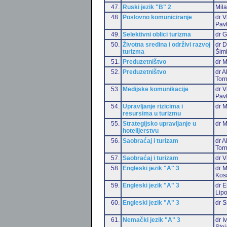
47.
Ruski jezik "B" 2
Mil
48.
Poslovno komuniciranje
dr V
Pav
49.
Selektivni oblici turizma
dr G
50.
Životna sredina i održivi razvoj
dr D
turizma
Šim
51.
Preduzetništvo
dr 
52.
Preduzetništvo
dr 
Torn
53.
Medijske komunikacije
dr V
Pav
54.
Upravljanje rizicima i
dr M
resursima u turizmu
55.
Strategijsko upravljanje u
dr M
hotelijerstvu
56.
Saobraćaj i turizam
dr 
Torn
57.
Saobraćaj i turizam
dr V
58.
Engleski jezik "A" 3
dr M
Kos
59.
Engleski jezik "A" 3
dr E
Lip
60.
Engleski jezik "A" 3
dr S
61.
Nemački jezik "A" 3
dr I
Stoj