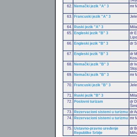
62.
Nemački jezik "A" 3
mr M
63.
Francuski jezik "A" 3
Jele
64.
Ruski jezik "A" 3
Mil
65.
Engleski jezik "B" 3
dr E
Lip
66.
Engleski jezik "B" 3
dr S
67.
Engleski jezik "B" 3
dr M
Kos
68.
Nemački jezik "B" 3
dr I
Stoj
69.
Nemački jezik "B" 3
mr M
70.
Francuski jezik "B" 3
Jele
71.
Ruski jezik "B" 3
Mil
72.
Poslovni turizam
dr D
Šim
73.
Rezervacioni sistemi u turizmu
dr A
74.
Rezervacioni sistemi u turizmu
mr M
75.
Ustavno-pravno uređenje
dr B
Republike Srbije
Miha