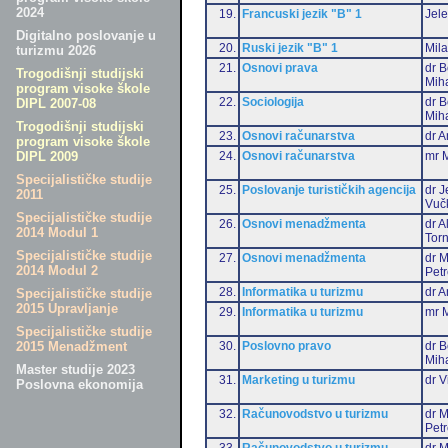
2024
19.
Francuski jezik "B" 1
Jele
Digitalno poslovanje u
20.
Ruski jezik "B" 1
Mil
turizmu 2026
21.
Osnovi prava
dr B
Trogodišnji studijski
Miha
program visoke škole
22.
Sociologija
dr B
DIPL 2007-08
Miha
Trogodišnji studijski
23.
Osnovi računarstva
dr A
program visoke škole
24.
Osnovi računarstva
mr M
DIPL 2009
Specijalističke studije
25.
Poslovanje turističkih agencija
dr J
2011
Vuč
Specijalističke studije
26.
Osnovi menadžmenta
dr 
2014 Modul 1
Torn
Specijalističke studije
27.
Osnovi menadžmenta
dr M
2014 Modul 2
Pet
28.
Informatika u turizmu
dr A
Specijalističke studije
2015 Upravljanje
29.
Informatika u turizmu
mr M
Specijalističke studije
30.
Poslovno pravo
dr B
2015 Menadžment
Miha
Master studije 2023
31.
Marketing u turizmu
dr V
Poslovna ekonomija
32.
Računovodstvo u turizmu
dr M
Pet
33.
Računovodstvo u turizmu
dr M