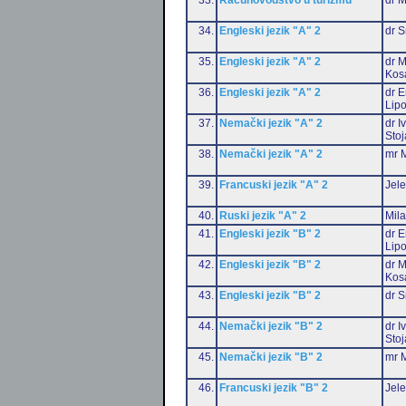
34.
Engleski jezik "A" 2
dr S
35.
Engleski jezik "A" 2
dr M
Kos
36.
Engleski jezik "A" 2
dr E
Lip
37.
Nemački jezik "A" 2
dr I
Stoj
38.
Nemački jezik "A" 2
mr M
39.
Francuski jezik "A" 2
Jele
40.
Ruski jezik "A" 2
Mil
41.
Engleski jezik "B" 2
dr E
Lip
42.
Engleski jezik "B" 2
dr M
Kos
43.
Engleski jezik "B" 2
dr S
44.
Nemački jezik "B" 2
dr I
Stoj
45.
Nemački jezik "B" 2
mr M
46.
Francuski jezik "B" 2
Jele