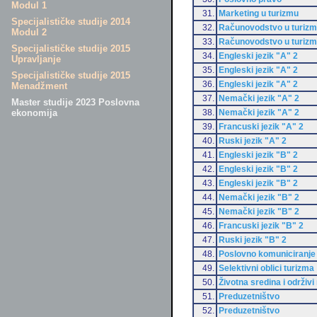
Modul 1
31.
Marketing u turizmu
Specijalističke studije 2014
32.
Računovodstvo u turiz
Modul 2
33.
Računovodstvo u turiz
Specijalističke studije 2015
34.
Engleski jezik "A" 2
Upravljanje
35.
Engleski jezik "A" 2
Specijalističke studije 2015
36.
Engleski jezik "A" 2
Menadžment
37.
Nemački jezik "A" 2
Master studije 2023 Poslovna
38.
Nemački jezik "A" 2
ekonomija
39.
Francuski jezik "A" 2
40.
Ruski jezik "A" 2
41.
Engleski jezik "B" 2
42.
Engleski jezik "B" 2
43.
Engleski jezik "B" 2
44.
Nemački jezik "B" 2
45.
Nemački jezik "B" 2
46.
Francuski jezik "B" 2
47.
Ruski jezik "B" 2
48.
Poslovno komuniciranje
49.
Selektivni oblici turizma
50.
Životna sredina i održivi
51.
Preduzetništvo
52.
Preduzetništvo