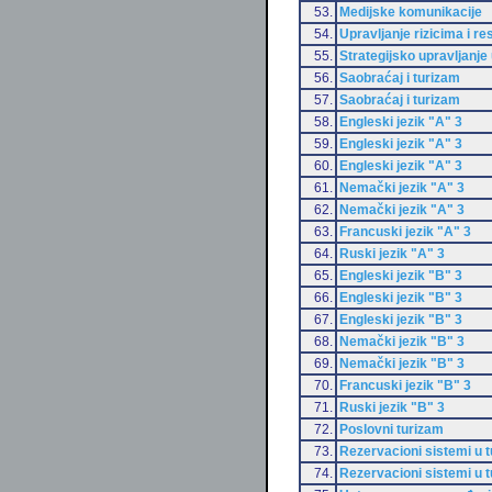
53.
Medijske komunikacije
54.
Upravljanje rizicima i r
55.
Strategijsko upravljanje 
56.
Saobraćaj i turizam
57.
Saobraćaj i turizam
58.
Engleski jezik "A" 3
59.
Engleski jezik "A" 3
60.
Engleski jezik "A" 3
61.
Nemački jezik "A" 3
62.
Nemački jezik "A" 3
63.
Francuski jezik "A" 3
64.
Ruski jezik "A" 3
65.
Engleski jezik "B" 3
66.
Engleski jezik "B" 3
67.
Engleski jezik "B" 3
68.
Nemački jezik "B" 3
69.
Nemački jezik "B" 3
70.
Francuski jezik "B" 3
71.
Ruski jezik "B" 3
72.
Poslovni turizam
73.
Rezervacioni sistemi u 
74.
Rezervacioni sistemi u 