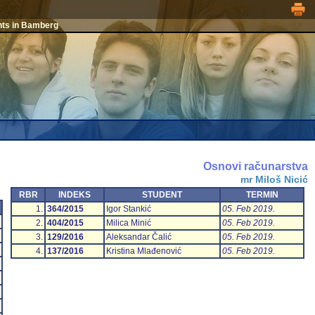
nts in Bamberg
Osnovi računarstva
mr Miloš Nicić
RBR
INDEKS
STUDENT
TERMIN
1.
364/2015
Igor Stankić
05. Feb 2019.
2.
404/2015
Milica Minić
05. Feb 2019.
3.
129/2016
Aleksandar Čalić
05. Feb 2019.
4.
137/2016
Kristina Mlađenović
05. Feb 2019.