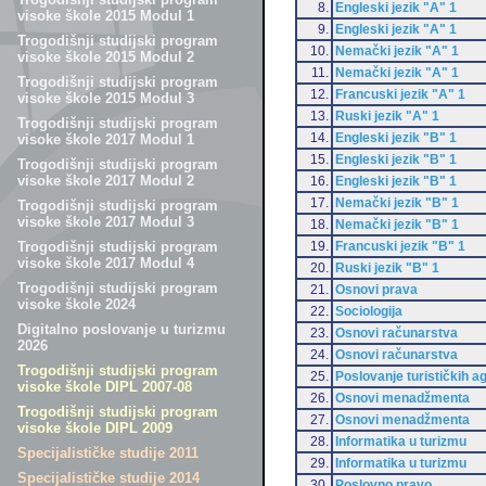
8.
Engleski jezik "A" 1
visoke škole 2015 Modul 1
9.
Engleski jezik "A" 1
Trogodišnji studijski program
10.
Nemački jezik "A" 1
visoke škole 2015 Modul 2
11.
Nemački jezik "A" 1
Trogodišnji studijski program
12.
Francuski jezik "A" 1
visoke škole 2015 Modul 3
13.
Ruski jezik "A" 1
Trogodišnji studijski program
14.
Engleski jezik "B" 1
visoke škole 2017 Modul 1
15.
Engleski jezik "B" 1
Trogodišnji studijski program
visoke škole 2017 Modul 2
16.
Engleski jezik "B" 1
17.
Nemački jezik "B" 1
Trogodišnji studijski program
visoke škole 2017 Modul 3
18.
Nemački jezik "B" 1
19.
Francuski jezik "B" 1
Trogodišnji studijski program
visoke škole 2017 Modul 4
20.
Ruski jezik "B" 1
Trogodišnji studijski program
21.
Osnovi prava
visoke škole 2024
22.
Sociologija
Digitalno poslovanje u turizmu
23.
Osnovi računarstva
2026
24.
Osnovi računarstva
Trogodišnji studijski program
25.
Poslovanje turističkih a
visoke škole DIPL 2007-08
26.
Osnovi menadžmenta
Trogodišnji studijski program
27.
Osnovi menadžmenta
visoke škole DIPL 2009
28.
Informatika u turizmu
Specijalističke studije 2011
29.
Informatika u turizmu
Specijalističke studije 2014
30.
Poslovno pravo