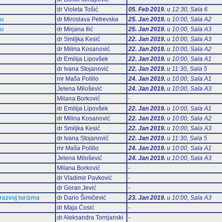
dr Violeta Tošić
05. Feb 2019.
u 12:30, Sala 6
mu
dr Miroslava Petrevska
25. Jan 2019.
u 10:00, Sala А2
mu
dr Mirjana Ilić
25. Jan 2019.
u 10:00, Sala А3
dr Smiljka Kesić
22. Jan 2019.
u 10:00, Sala А3
dr Milina Kosanović
22. Jan 2019.
u 10:00, Sala А2
dr Emilija Lipovšek
22. Jan 2019.
u 10:00, Sala А1
dr Ivana Stojanović
22. Jan 2019.
u 11:30, Sala 5
mr Maša Polillo
24. Jan 2019.
u 10:00, Sala А1
Jelena Milošević
24. Jan 2019.
u 10:00, Sala А3
Milana Borković
-
dr Emilija Lipovšek
22. Jan 2019.
u 10:00, Sala А1
dr Milina Kosanović
22. Jan 2019.
u 10:00, Sala А2
dr Smiljka Kesić
22. Jan 2019.
u 10:00, Sala А3
dr Ivana Stojanović
22. Jan 2019.
u 11:30, Sala 5
mr Maša Polillo
24. Jan 2019.
u 10:00, Sala А1
Jelena Milošević
24. Jan 2019.
u 10:00, Sala А3
Milana Borković
-
dr Vladimir Pavković
-
dr Goran Jević
-
 razvoj turizma
dr Dario Šimičević
23. Jan 2019.
u 10:00, Sala А3
dr Maja Ćosić
-
dr Aleksandra Tornjanski
-