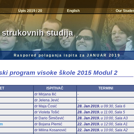
Upis 2019 / 20
English
Our Stude
 strukovnih studija
Raspored polaganja ispita za JANUAR 2019
jski program visoke škole 2015 Modul 2
ET
ISPITIVAČ
TERMINI
dr Mirjana Ilić
-
dr Jelena Jević
-
dr Maja Ćosić
28. Jan 2019.
u 09:30, Sala 6
dr Violeta Tošić
28. Jan 2019.
u 11:00, Sala 5
dr Dario Šimičević
28. Jan 2019.
u 10:00, Sala А3
am
dr Bojana Plemić
22. Jan 2019.
u 12:00, Sala А1
dr Milina Kosanović
22. Jan 2019.
u 10:00, Sala А2