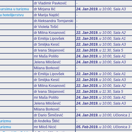
dr Vladimir Pavković
-
esursima u turizmu
dr Mirjana Ilić
24. Jan 2019.
u 10:00, Sala А3
u hotelijerstvu
dr Marija Najdić
-
dr Aleksandra Tornjanski
-
dr Violeta Tošić
-
dr Milina Kosanović
22. Jan 2019.
u 10:00, Sala А2
dr Emilija Lipovšek
22. Jan 2019.
u 10:00, Sala А1
dr Smiljka Kesić
22. Jan 2019.
u 10:00, Sala А3
dr Ivana Stojanović
22. Jan 2019.
u 11:30, Sala 5
mr Maša Polillo
24. Jan 2019.
u 10:00, Sala А1
Jelena Milošević
24. Jan 2019.
u 10:00, Sala А3
Milana Borković
-
dr Emilija Lipovšek
22. Jan 2019.
u 10:00, Sala А1
dr Smiljka Kesić
22. Jan 2019.
u 10:00, Sala А3
dr Milina Kosanović
22. Jan 2019.
u 10:00, Sala А2
dr Ivana Stojanović
22. Jan 2019.
u 11:30, Sala 5
mr Maša Polillo
24. Jan 2019.
u 10:00, Sala А1
Jelena Milošević
24. Jan 2019.
u 10:00, Sala А3
Milana Borković
-
dr Dario Šimičević
24. Jan 2019.
u 10:00, Učionica 1
turizmu
dr Anđelka Štilić
-
turizmu
mr Miloš Nicić
05. Feb 2019.
u 10:00, Učionica 3