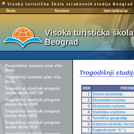
Visoka turistička škola strukovnih studija Beograd
Škola
Nastava
Specijalizacija
Visoka turistička škola
Beograd
Dvogodišnji nastavni plan više
škole
Trogodišnji studi
Trogodišnji nastavni plan više
škole
RBR
PREDM
Trogodišnji studijski program
visoke škole 2007-08
1.
Osnovi ekonomije
Trogodišnji studijski program
2.
Ekonomika turizma
visoke škole 2009
3.
Ekonomika turizma
Trogodišnji studijski program
4.
Statistika u turizmu
visoke škole 2011
5.
Turistička geografija
Trogodišnji studijski program
6.
Kulturno nasleđe i turiz
visoke škole 2012
7.
Engleski jezik "A" 1
Trogodišnji studijski program