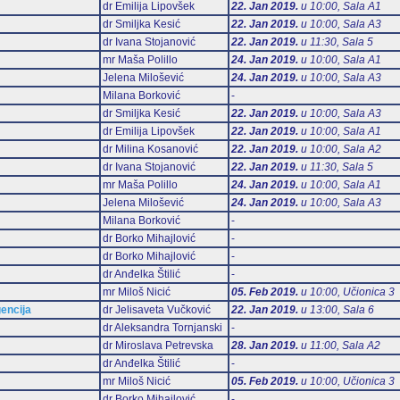
dr Emilija Lipovšek
22. Jan 2019.
u 10:00, Sala А1
dr Smiljka Kesić
22. Jan 2019.
u 10:00, Sala А3
dr Ivana Stojanović
22. Jan 2019.
u 11:30, Sala 5
mr Maša Polillo
24. Jan 2019.
u 10:00, Sala А1
Jelena Milošević
24. Jan 2019.
u 10:00, Sala А3
Milana Borković
-
dr Smiljka Kesić
22. Jan 2019.
u 10:00, Sala А3
dr Emilija Lipovšek
22. Jan 2019.
u 10:00, Sala А1
dr Milina Kosanović
22. Jan 2019.
u 10:00, Sala А2
dr Ivana Stojanović
22. Jan 2019.
u 11:30, Sala 5
mr Maša Polillo
24. Jan 2019.
u 10:00, Sala А1
Jelena Milošević
24. Jan 2019.
u 10:00, Sala А3
Milana Borković
-
dr Borko Mihajlović
-
dr Borko Mihajlović
-
dr Anđelka Štilić
-
mr Miloš Nicić
05. Feb 2019.
u 10:00, Učionica 3
gencija
dr Jelisaveta Vučković
22. Jan 2019.
u 13:00, Sala 6
dr Aleksandra Tornjanski
-
dr Miroslava Petrevska
28. Jan 2019.
u 11:00, Sala А2
dr Anđelka Štilić
-
mr Miloš Nicić
05. Feb 2019.
u 10:00, Učionica 3
dr Borko Mihajlović
-