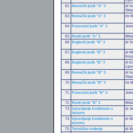
62.
Nemački jezik "A" 3
dr I
Stoj
63.
Nemački jezik "A" 3
mr M
64.
Francuski jezik "A" 3
Jele
65.
Ruski jezik "A" 3
Mila
66.
Engleski jezik "B" 3
dr S
67.
Engleski jezik "B" 3
dr M
Kosa
68.
Engleski jezik "B" 3
dr Em
Lipo
69.
Nemački jezik "B" 3
dr I
Stoj
70.
Nemački jezik "B" 3
mr M
71.
Francuski jezik "B" 3
Jele
72.
Ruski jezik "B" 3
Mila
73.
Upravljanje kvalitetom u
dr J
turizmu
74.
Upravljanje kvalitetom u
dr M
turizmu
75.
Turističko vođenje
dr M