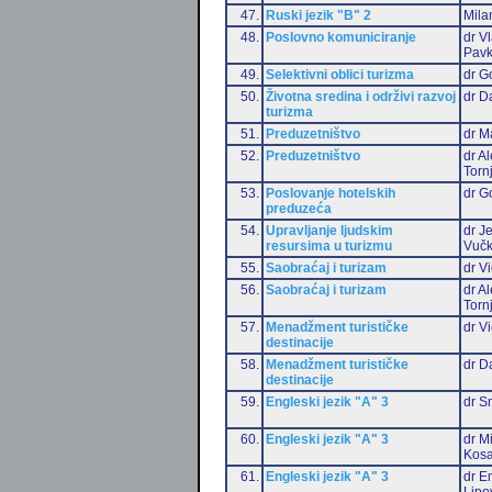
47.
Ruski jezik "B" 2
Mila
48.
Poslovno komuniciranje
dr V
Pavk
49.
Selektivni oblici turizma
dr G
50.
Životna sredina i održivi razvoj
dr D
turizma
51.
Preduzetništvo
dr M
52.
Preduzetništvo
dr A
Torn
53.
Poslovanje hotelskih
dr G
preduzeća
54.
Upravljanje ljudskim
dr J
resursima u turizmu
Vučk
55.
Saobraćaj i turizam
dr Vi
56.
Saobraćaj i turizam
dr A
Torn
57.
Menadžment turističke
dr Vi
destinacije
58.
Menadžment turističke
dr D
destinacije
59.
Engleski jezik "A" 3
dr S
60.
Engleski jezik "A" 3
dr M
Kosa
61.
Engleski jezik "A" 3
dr Em
Lipo