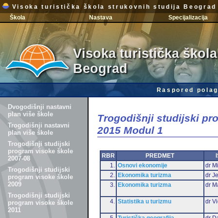
Visoka turistička škola strukovnih studija Beograd
Škola
Nastava
Specijalizacija
Visoka turistička škola
Beograd
Raspored polag
Dvogodišnji nastavni
plan više škole
Trogodišnji studijski p
Trogodišnji nastavni
2015 Modul 1
plan više škole
Trogodišnji studijski
program visoke škole
RBR
PREDMET
2007-08
1.
Osnovi ekonomije
dr Mi
Trogodišnji studijski
2.
Ekonomika turizma
dr J
program visoke škole
2009
3.
Ekonomika turizma
dr M
Trogodišnji studijski
4.
Statistika u turizmu
dr Vi
program visoke škole
2011
5.
Turistička geografija
dr D