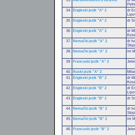
Petr
34.
Engleski jezik "A" 2
dr Em
Lipo
35.
Engleski jezik "A" 2
dr S
36.
Engleski jezik "A" 2
dr M
Kosa
37.
Nemački jezik "A" 2
dr I
Stoj
38.
Nemački jezik "A" 2
mr M
39.
Francuski jezik "A" 2
Jele
40.
Ruski jezik "A" 2
Mila
41.
Engleski jezik "B" 2
dr M
Kosa
42.
Engleski jezik "B" 2
dr Em
Lipo
43.
Engleski jezik "B" 2
dr S
44.
Nemački jezik "B" 2
dr I
Stoj
45.
Nemački jezik "B" 2
mr M
46.
Francuski jezik "B" 2
Jele