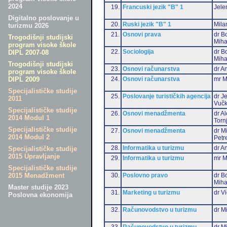
2024
19.
Francuski jezik "B" 1
Jele
Digitalno poslovanje u
20.
Ruski jezik "B" 1
Mila
turizmu 2026
21.
Osnovi prava
dr B
Trogodišnji studijski
Miha
program visoke škole
22.
Sociologija
dr B
DIPL 2007-08
Miha
Trogodišnji studijski
23.
Osnovi računarstva
dr An
program visoke škole
24.
Osnovi računarstva
mr M
DIPL 2009
Specijalističke studije
25.
Poslovanje turističkih agencija
dr J
2011
Vučk
Specijalističke studije
26.
Osnovi menadžmenta
dr A
2014 Modul 1
Torn
Specijalističke studije
27.
Osnovi menadžmenta
dr M
2014 Modul 2
Petr
28.
Informatika u turizmu
dr An
Specijalističke studije
2015 Upravljanje
29.
Informatika u turizmu
mr M
Specijalističke studije
30.
Poslovno pravo
dr B
2015 Menadžment
Miha
Master studije 2023
31.
Marketing u turizmu
dr Vi
Poslovna ekonomija
32.
Računovodstvo u turizmu
dr Mi
33.
Računovodstvo u turizmu
dr M