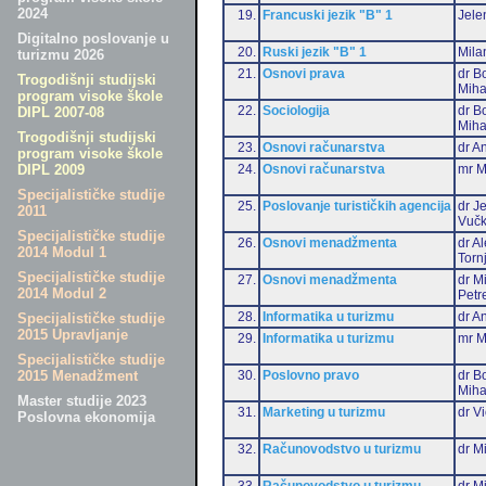
2024
19.
Francuski jezik "B" 1
Jele
Digitalno poslovanje u
20.
Ruski jezik "B" 1
Mila
turizmu 2026
21.
Osnovi prava
dr B
Trogodišnji studijski
Miha
program visoke škole
22.
Sociologija
dr B
DIPL 2007-08
Miha
Trogodišnji studijski
23.
Osnovi računarstva
dr An
program visoke škole
24.
Osnovi računarstva
mr M
DIPL 2009
Specijalističke studije
25.
Poslovanje turističkih agencija
dr J
2011
Vučk
Specijalističke studije
26.
Osnovi menadžmenta
dr A
2014 Modul 1
Torn
Specijalističke studije
27.
Osnovi menadžmenta
dr M
2014 Modul 2
Petr
28.
Informatika u turizmu
dr An
Specijalističke studije
2015 Upravljanje
29.
Informatika u turizmu
mr M
Specijalističke studije
30.
Poslovno pravo
dr B
2015 Menadžment
Miha
Master studije 2023
31.
Marketing u turizmu
dr Vi
Poslovna ekonomija
32.
Računovodstvo u turizmu
dr Mi
33.
Računovodstvo u turizmu
dr M