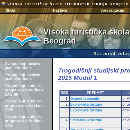
Visoka turistička škola strukovnih studija Beograd
Škola
Nastava
Specijalizacija
Visoka turistička škola
Beograd
Raspored polag
Dvogodišnji nastavni
plan više škole
Trogodišnji studijski p
Trogodišnji nastavni
2015 Modul 1
plan više škole
Trogodišnji studijski
program visoke škole
RBR
PREDMET
2007-08
1.
Osnovi ekonomije
dr Mi
Trogodišnji studijski
2.
Ekonomika turizma
dr J
program visoke škole
2009
3.
Ekonomika turizma
dr M
Trogodišnji studijski
4.
Statistika u turizmu
dr Vi
program visoke škole
2011
5.
Turistička geografija
dr D