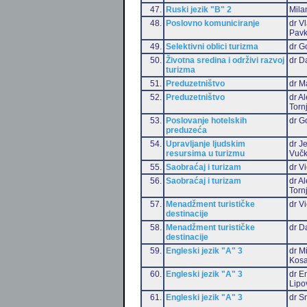
47.
Ruski jezik "B" 2
Mila
48.
Poslovno komuniciranje
dr V
Pavk
49.
Selektivni oblici turizma
dr G
50.
Životna sredina i održivi razvoj
dr D
turizma
51.
Preduzetništvo
dr M
52.
Preduzetništvo
dr A
Torn
53.
Poslovanje hotelskih
dr G
preduzeća
54.
Upravljanje ljudskim
dr J
resursima u turizmu
Vučk
55.
Saobraćaj i turizam
dr Vi
56.
Saobraćaj i turizam
dr A
Torn
57.
Menadžment turističke
dr Vi
destinacije
58.
Menadžment turističke
dr D
destinacije
59.
Engleski jezik "A" 3
dr M
Kosa
60.
Engleski jezik "A" 3
dr Em
Lipo
61.
Engleski jezik "A" 3
dr S