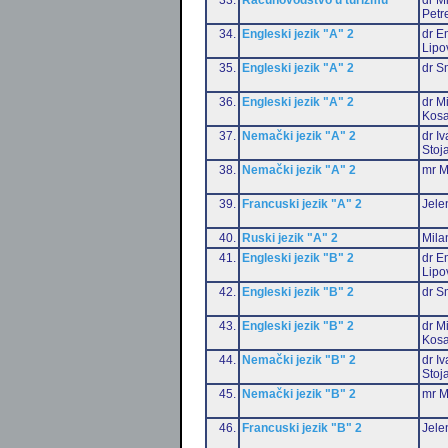
Petr
34.
Engleski jezik "A" 2
dr Em
Lipo
35.
Engleski jezik "A" 2
dr S
36.
Engleski jezik "A" 2
dr M
Kosa
37.
Nemački jezik "A" 2
dr I
Stoj
38.
Nemački jezik "A" 2
mr M
39.
Francuski jezik "A" 2
Jele
40.
Ruski jezik "A" 2
Mila
41.
Engleski jezik "B" 2
dr Em
Lipo
42.
Engleski jezik "B" 2
dr S
43.
Engleski jezik "B" 2
dr M
Kosa
44.
Nemački jezik "B" 2
dr I
Stoj
45.
Nemački jezik "B" 2
mr M
46.
Francuski jezik "B" 2
Jele