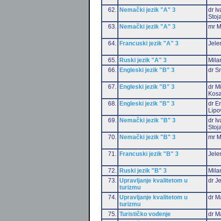
62.
Nemački jezik "A" 3
dr I
Stoj
63.
Nemački jezik "A" 3
mr M
64.
Francuski jezik "A" 3
Jele
65.
Ruski jezik "A" 3
Mila
66.
Engleski jezik "B" 3
dr S
67.
Engleski jezik "B" 3
dr M
Kosa
68.
Engleski jezik "B" 3
dr Em
Lipo
69.
Nemački jezik "B" 3
dr I
Stoj
70.
Nemački jezik "B" 3
mr M
71.
Francuski jezik "B" 3
Jele
72.
Ruski jezik "B" 3
Mila
73.
Upravljanje kvalitetom u
dr J
turizmu
74.
Upravljanje kvalitetom u
dr M
turizmu
75.
Turističko vođenje
dr M