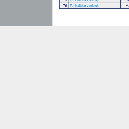
76.
Turističko vođenje
dr M