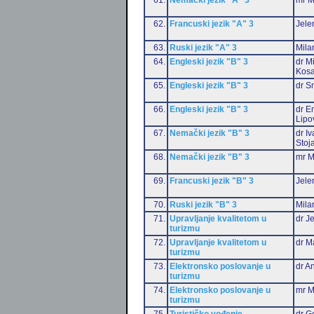
62.
Francuski jezik "A" 3
Jele
63.
Ruski jezik "A" 3
Mila
64.
Engleski jezik "B" 3
dr M
Kosa
65.
Engleski jezik "B" 3
dr S
66.
Engleski jezik "B" 3
dr Em
Lipo
67.
Nemački jezik "B" 3
dr I
Stoj
68.
Nemački jezik "B" 3
mr M
69.
Francuski jezik "B" 3
Jele
70.
Ruski jezik "B" 3
Mila
71.
Upravljanje kvalitetom u
dr J
turizmu
72.
Upravljanje kvalitetom u
dr M
turizmu
73.
Elektronsko poslovanje u
dr An
turizmu
74.
Elektronsko poslovanje u
mr M
turizmu
75.
Turističko vođenje
dr G