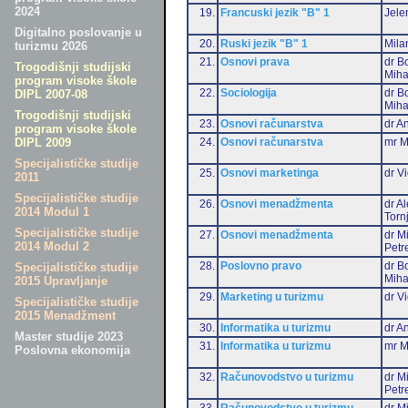
2024
19.
Francuski jezik "B" 1
Jele
Digitalno poslovanje u
20.
Ruski jezik "B" 1
Mila
turizmu 2026
21.
Osnovi prava
dr B
Trogodišnji studijski
Miha
program visoke škole
22.
Sociologija
dr B
DIPL 2007-08
Miha
Trogodišnji studijski
23.
Osnovi računarstva
dr An
program visoke škole
24.
Osnovi računarstva
mr M
DIPL 2009
Specijalističke studije
25.
Osnovi marketinga
dr Vi
2011
Specijalističke studije
26.
Osnovi menadžmenta
dr A
2014 Modul 1
Torn
Specijalističke studije
27.
Osnovi menadžmenta
dr M
2014 Modul 2
Petr
28.
Poslovno pravo
dr B
Specijalističke studije
Miha
2015 Upravljanje
29.
Marketing u turizmu
dr Vi
Specijalističke studije
2015 Menadžment
30.
Informatika u turizmu
dr An
Master studije 2023
31.
Informatika u turizmu
mr M
Poslovna ekonomija
32.
Računovodstvo u turizmu
dr M
Petr
33.
Računovodstvo u turizmu
dr Mi