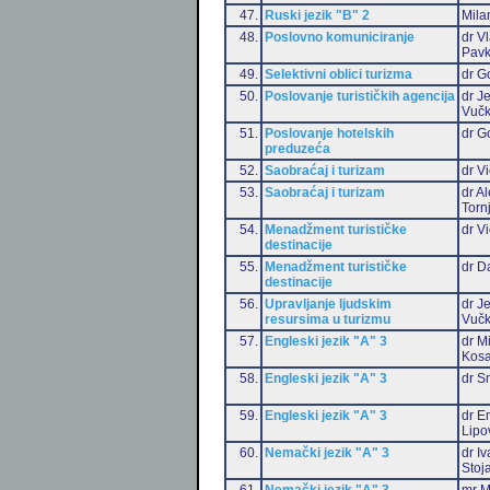
47.
Ruski jezik "B" 2
Mila
48.
Poslovno komuniciranje
dr V
Pavk
49.
Selektivni oblici turizma
dr G
50.
Poslovanje turističkih agencija
dr J
Vučk
51.
Poslovanje hotelskih
dr G
preduzeća
52.
Saobraćaj i turizam
dr Vi
53.
Saobraćaj i turizam
dr A
Torn
54.
Menadžment turističke
dr Vi
destinacije
55.
Menadžment turističke
dr D
destinacije
56.
Upravljanje ljudskim
dr J
resursima u turizmu
Vučk
57.
Engleski jezik "A" 3
dr M
Kosa
58.
Engleski jezik "A" 3
dr S
59.
Engleski jezik "A" 3
dr Em
Lipo
60.
Nemački jezik "A" 3
dr I
Stoj
61.
Nemački jezik "A" 3
mr M