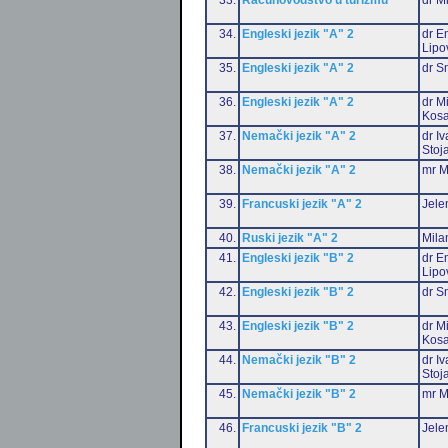
34.
Engleski jezik "A" 2
dr Em
Lipo
35.
Engleski jezik "A" 2
dr S
36.
Engleski jezik "A" 2
dr M
Kosa
37.
Nemački jezik "A" 2
dr I
Stoj
38.
Nemački jezik "A" 2
mr M
39.
Francuski jezik "A" 2
Jele
40.
Ruski jezik "A" 2
Mila
41.
Engleski jezik "B" 2
dr Em
Lipo
42.
Engleski jezik "B" 2
dr S
43.
Engleski jezik "B" 2
dr M
Kosa
44.
Nemački jezik "B" 2
dr I
Stoj
45.
Nemački jezik "B" 2
mr M
46.
Francuski jezik "B" 2
Jele