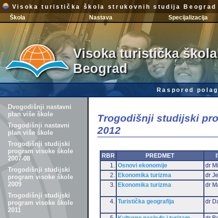
Visoka turistička škola strukovnih studija Beograd
Škola
Nastava
Specijalizacija
Visoka turistička škola
Beograd
Raspored polag
Dvogodišnji nastavni
plan više škole
Trogodišnji studijski p
Trogodišnji nastavni
2012
plan više škole
Trogodišnji studijski
program visoke škole
RBR
PREDMET
2007-08
1.
Osnovi ekonomije
dr Mi
Trogodišnji studijski
2.
Ekonomika turizma
dr J
program visoke škole
2009
3.
Ekonomika turizma
dr M
Trogodišnji studijski
4.
Turistička geografija
dr D
program visoke škole
2011
5.
Kulturno nasleđe i turizam
dr B