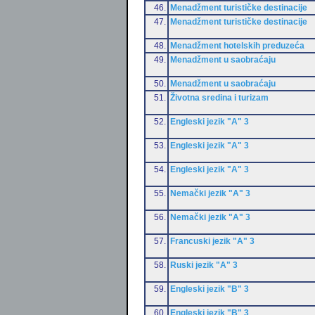
46.
Menadžment turističke destinacije
47.
Menadžment turističke destinacije
48.
Menadžment hotelskih preduzeća
49.
Menadžment u saobraćaju
50.
Menadžment u saobraćaju
51.
Životna sredina i turizam
52.
Engleski jezik "A" 3
53.
Engleski jezik "A" 3
54.
Engleski jezik "A" 3
55.
Nemački jezik "A" 3
56.
Nemački jezik "A" 3
57.
Francuski jezik "A" 3
58.
Ruski jezik "A" 3
59.
Engleski jezik "B" 3
60.
Engleski jezik "B" 3