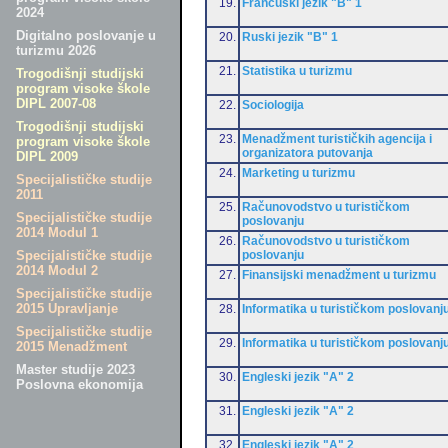
19.
Francuski jezik "B" 1
2024
Digitalno poslovanje u
20.
Ruski jezik "B" 1
turizmu 2026
21.
Statistika u turizmu
Trogodišnji studijski
program visoke škole
DIPL 2007-08
22.
Sociologija
Trogodišnji studijski
23.
Menadžment turističkih agencija i
program visoke škole
organizatora putovanja
DIPL 2009
24.
Marketing u turizmu
Specijalističke studije
2011
25.
Računovodstvo u turističkom
Specijalističke studije
poslovanju
2014 Modul 1
26.
Računovodstvo u turističkom
poslovanju
Specijalističke studije
2014 Modul 2
27.
Finansijski menadžment u turizmu
Specijalističke studije
2015 Upravljanje
28.
Informatika u turističkom poslovanj
Specijalističke studije
29.
Informatika u turističkom poslovanj
2015 Menadžment
Master studije 2023
30.
Engleski jezik "A" 2
Poslovna ekonomija
31.
Engleski jezik "A" 2
32.
Engleski jezik "A" 2