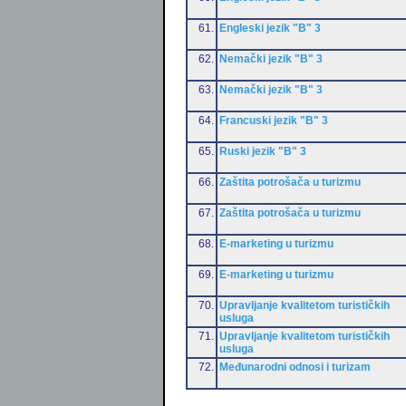
61.
Engleski jezik "B" 3
62.
Nemački jezik "B" 3
63.
Nemački jezik "B" 3
64.
Francuski jezik "B" 3
65.
Ruski jezik "B" 3
66.
Zaštita potrošača u turizmu
67.
Zaštita potrošača u turizmu
68.
E-marketing u turizmu
69.
E-marketing u turizmu
70.
Upravljanje kvalitetom turističkih
usluga
71.
Upravljanje kvalitetom turističkih
usluga
72.
Međunarodni odnosi i turizam