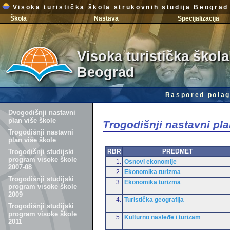
Visoka turistička škola strukovnih studija Beograd
Škola
Nastava
Specijalizacija
Visoka turistička škola
Beograd
Raspored polag
Dvogodišnji nastavni
plan više škole
Trogodišnji nastavni pla
Trogodišnji nastavni
plan više škole
RBR
PREDMET
Trogodišnji studijski
program visoke škole
1.
Osnovi ekonomije
2007-08
2.
Ekonomika turizma
Trogodišnji studijski
3.
Ekonomika turizma
program visoke škole
2009
4.
Turistička geografija
Trogodišnji studijski
program visoke škole
5.
Kulturno nasleđe i turizam
2011