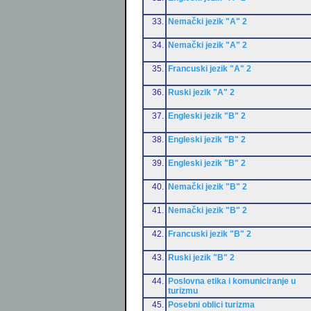
33.
Nemački jezik "A" 2
34.
Nemački jezik "A" 2
35.
Francuski jezik "A" 2
36.
Ruski jezik "A" 2
37.
Engleski jezik "B" 2
38.
Engleski jezik "B" 2
39.
Engleski jezik "B" 2
40.
Nemački jezik "B" 2
41.
Nemački jezik "B" 2
42.
Francuski jezik "B" 2
43.
Ruski jezik "B" 2
44.
Poslovna etika i komuniciranje u
turizmu
45.
Posebni oblici turizma