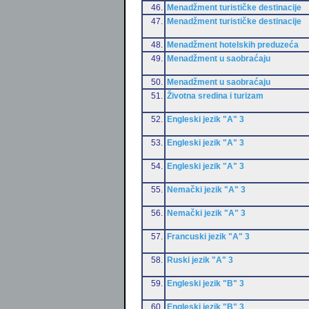
46.
Menadžment turističke destinacije
47.
Menadžment turističke destinacije
48.
Menadžment hotelskih preduzeća
49.
Menadžment u saobraćaju
50.
Menadžment u saobraćaju
51.
Životna sredina i turizam
52.
Engleski jezik "A" 3
53.
Engleski jezik "A" 3
54.
Engleski jezik "A" 3
55.
Nemački jezik "A" 3
56.
Nemački jezik "A" 3
57.
Francuski jezik "A" 3
58.
Ruski jezik "A" 3
59.
Engleski jezik "B" 3
60.
Engleski jezik "B" 3