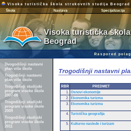
Visoka turistička škola strukovnih studija Beograd
Škola
Nastava
Specijalizacija
Visoka turistička škola
Beograd
Raspored polag
Dvogodišnji nastavni
plan više škole
Trogodišnji nastavni pla
Trogodišnji nastavni
plan više škole
RBR
PREDMET
Trogodišnji studijski
program visoke škole
1.
Osnovi ekonomije
2007-08
2.
Ekonomika turizma
Trogodišnji studijski
3.
Ekonomika turizma
program visoke škole
2009
4.
Turistička geografija
Trogodišnji studijski
program visoke škole
5.
Kulturno nasleđe i turizam
2011