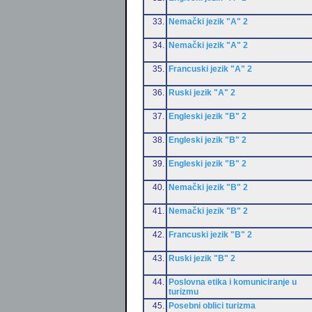
33.
Nemački jezik "A" 2
34.
Nemački jezik "A" 2
35.
Francuski jezik "A" 2
36.
Ruski jezik "A" 2
37.
Engleski jezik "B" 2
38.
Engleski jezik "B" 2
39.
Engleski jezik "B" 2
40.
Nemački jezik "B" 2
41.
Nemački jezik "B" 2
42.
Francuski jezik "B" 2
43.
Ruski jezik "B" 2
44.
Poslovna etika i komuniciranje u
turizmu
45.
Posebni oblici turizma