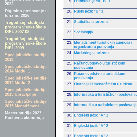
19.
Francuski jezik "B" 1
2024
Digitalno poslovanje u
20.
Ruski jezik "B" 1
turizmu 2026
21.
Statistika u turizmu
Trogodišnji studijski
program visoke škole
DIPL 2007-08
22.
Sociologija
Trogodišnji studijski
23.
Menadžment turističkih agencija i
program visoke škole
organizatora putovanja
DIPL 2009
24.
Marketing u turizmu
Specijalističke studije
2011
25.
Računovodstvo u turističkom
Specijalističke studije
poslovanju
2014 Modul 1
26.
Računovodstvo u turističkom
poslovanju
Specijalističke studije
2014 Modul 2
27.
Finansijski menadžment u turizmu
Specijalističke studije
2015 Upravljanje
28.
Informatika u turističkom poslovanj
Specijalističke studije
29.
Informatika u turističkom poslovanj
2015 Menadžment
Master studije 2023
30.
Engleski jezik "A" 2
Poslovna ekonomija
31.
Engleski jezik "A" 2
32.
Engleski jezik "A" 2