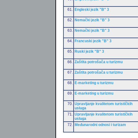
61.
Engleski jezik "B" 3
62.
Nemački jezik "B" 3
63.
Nemački jezik "B" 3
64.
Francuski jezik "B" 3
65.
Ruski jezik "B" 3
66.
Zaštita potrošača u turizmu
67.
Zaštita potrošača u turizmu
68.
E-marketing u turizmu
69.
E-marketing u turizmu
70.
Upravljanje kvalitetom turističkih
usluga
71.
Upravljanje kvalitetom turističkih
usluga
72.
Međunarodni odnosi i turizam