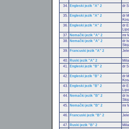
34.
Engleski jezik "A" 2
dr S
35.
Engleski jezik "A" 2
dr M
Kos
36.
Engleski jezik "A" 2
dr E
Lip
37.
Nemački jezik "A" 2
mr M
38.
Nemački jezik "A" 2
dr I
Stoj
39.
Francuski jezik "A" 2
Jele
40.
Ruski jezik "A" 2
Mil
41.
Engleski jezik "B" 2
dr S
42.
Engleski jezik "B" 2
dr M
Kos
43.
Engleski jezik "B" 2
dr E
Lip
44.
Nemački jezik "B" 2
dr I
Stoj
45.
Nemački jezik "B" 2
mr M
46.
Francuski jezik "B" 2
Jele
47.
Ruski jezik "B" 2
Mil