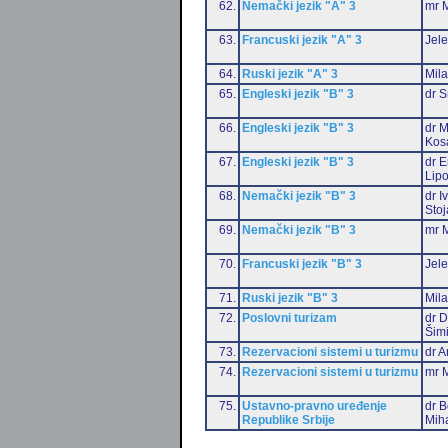
62.
Nemački jezik "A" 3
mr M
63.
Francuski jezik "A" 3
Jele
64.
Ruski jezik "A" 3
Mil
65.
Engleski jezik "B" 3
dr S
66.
Engleski jezik "B" 3
dr M
Kos
67.
Engleski jezik "B" 3
dr E
Lip
68.
Nemački jezik "B" 3
dr I
Stoj
69.
Nemački jezik "B" 3
mr M
70.
Francuski jezik "B" 3
Jele
71.
Ruski jezik "B" 3
Mil
72.
Poslovni turizam
dr D
Šim
73.
Rezervacioni sistemi u turizmu
dr A
74.
Rezervacioni sistemi u turizmu
mr M
75.
Ustavno-pravno uređenje
dr B
Republike Srbije
Miha