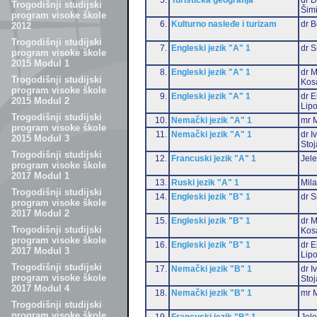
Trogodišnji studijski
Šim
program visoke škole
6.
Kulturno nasleđe i turizam
dr 
2012
Trogodišnji studijski
7.
Engleski jezik "A" 1
dr S
program visoke škole
2015 Modul 1
8.
Engleski jezik "A" 1
dr M
Trogodišnji studijski
Kos
program visoke škole
9.
Engleski jezik "A" 1
dr E
2015 Modul 2
Lip
Trogodišnji studijski
10.
Nemački jezik "A" 1
mr M
program visoke škole
11.
Nemački jezik "A" 1
dr I
2015 Modul 3
Stoj
Trogodišnji studijski
12.
Francuski jezik "A" 1
Jele
program visoke škole
2017 Modul 1
13.
Ruski jezik "A" 1
Mil
Trogodišnji studijski
14.
Engleski jezik "B" 1
dr S
program visoke škole
2017 Modul 2
15.
Engleski jezik "B" 1
dr M
Trogodišnji studijski
Kos
program visoke škole
16.
Engleski jezik "B" 1
dr E
2017 Modul 3
Lip
Trogodišnji studijski
17.
Nemački jezik "B" 1
dr I
program visoke škole
Stoj
2017 Modul 4
18.
Nemački jezik "B" 1
mr M
Trogodišnji studijski
program visoke škole
19.
Francuski jezik "B" 1
Jele