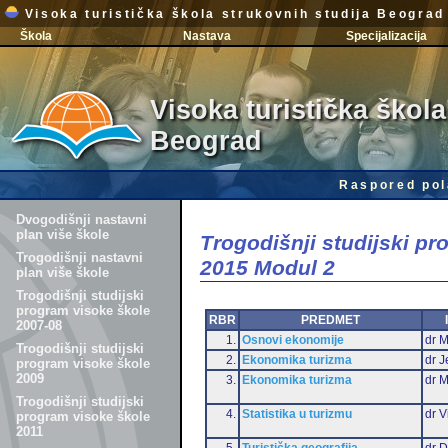
Visoka turistička škola strukovnih studija Beograd
Škola
Nastava
Specijalizacija
Visoka turistička škola
Beograd
Raspored pol
Dvogodišnji nastavni
plan više škole
Trogodišnji studijski p
Trogodišnji nastavni
2015 Modul 2
plan više škole
Trogodišnji studijski
program visoke škole
RBR
PREDMET
2007-08
1.
Osnovi ekonomije
dr M
Trogodišnji studijski
2.
Ekonomika turizma
dr J
program visoke škole
2009
3.
Ekonomika turizma
dr 
Trogodišnji studijski
4.
Statistika u turizmu
dr V
program visoke škole
2011
5.
Turistička geografija
dr D