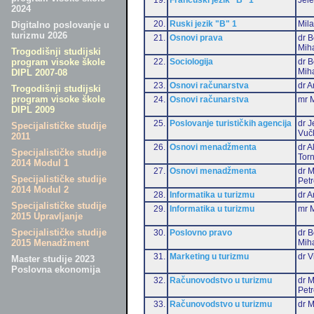
2024
20.
Ruski jezik "B" 1
Mil
Digitalno poslovanje u
turizmu 2026
21.
Osnovi prava
dr B
Miha
Trogodišnji studijski
22.
Sociologija
dr B
program visoke škole
Miha
DIPL 2007-08
23.
Osnovi računarstva
dr A
Trogodišnji studijski
program visoke škole
24.
Osnovi računarstva
mr M
DIPL 2009
25.
Poslovanje turističkih agencija
dr J
Specijalističke studije
Vuč
2011
26.
Osnovi menadžmenta
dr 
Specijalističke studije
Torn
2014 Modul 1
27.
Osnovi menadžmenta
dr M
Specijalističke studije
Pet
2014 Modul 2
28.
Informatika u turizmu
dr A
Specijalističke studije
29.
Informatika u turizmu
mr M
2015 Upravljanje
Specijalističke studije
30.
Poslovno pravo
dr B
Miha
2015 Menadžment
31.
Marketing u turizmu
dr V
Master studije 2023
Poslovna ekonomija
32.
Računovodstvo u turizmu
dr M
Pet
33.
Računovodstvo u turizmu
dr M