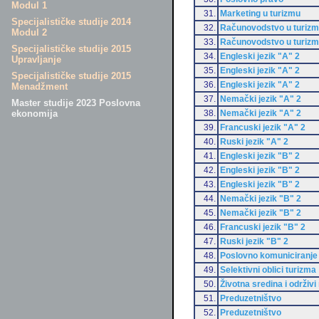
Modul 1
31.
Marketing u turizmu
Specijalističke studije 2014
32.
Računovodstvo u turiz
Modul 2
33.
Računovodstvo u turiz
Specijalističke studije 2015
34.
Engleski jezik "A" 2
Upravljanje
35.
Engleski jezik "A" 2
Specijalističke studije 2015
36.
Engleski jezik "A" 2
Menadžment
37.
Nemački jezik "A" 2
Master studije 2023 Poslovna
38.
Nemački jezik "A" 2
ekonomija
39.
Francuski jezik "A" 2
40.
Ruski jezik "A" 2
41.
Engleski jezik "B" 2
42.
Engleski jezik "B" 2
43.
Engleski jezik "B" 2
44.
Nemački jezik "B" 2
45.
Nemački jezik "B" 2
46.
Francuski jezik "B" 2
47.
Ruski jezik "B" 2
48.
Poslovno komuniciranje
49.
Selektivni oblici turizma
50.
Životna sredina i održivi
51.
Preduzetništvo
52.
Preduzetništvo