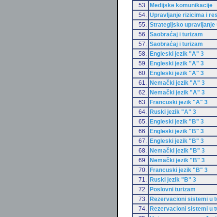
53.
Medijske komunikacije
54.
Upravljanje rizicima i r
55.
Strategijsko upravljanje 
56.
Saobraćaj i turizam
57.
Saobraćaj i turizam
58.
Engleski jezik "A" 3
59.
Engleski jezik "A" 3
60.
Engleski jezik "A" 3
61.
Nemački jezik "A" 3
62.
Nemački jezik "A" 3
63.
Francuski jezik "A" 3
64.
Ruski jezik "A" 3
65.
Engleski jezik "B" 3
66.
Engleski jezik "B" 3
67.
Engleski jezik "B" 3
68.
Nemački jezik "B" 3
69.
Nemački jezik "B" 3
70.
Francuski jezik "B" 3
71.
Ruski jezik "B" 3
72.
Poslovni turizam
73.
Rezervacioni sistemi u 
74.
Rezervacioni sistemi u 