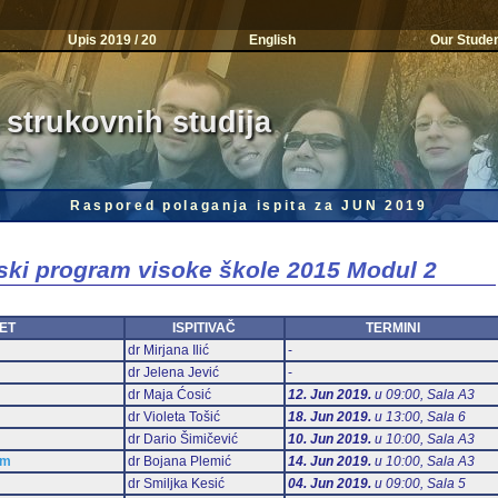
Upis 2019 / 20
English
Our Stude
 strukovnih studija
Raspored polaganja ispita za JUN 2019
jski program visoke škole 2015 Modul 2
ET
ISPITIVAČ
TERMINI
dr Mirjana Ilić
-
dr Jelena Jević
-
dr Maja Ćosić
12. Jun 2019.
u 09:00, Sala А3
dr Violeta Tošić
18. Jun 2019.
u 13:00, Sala 6
dr Dario Šimičević
10. Jun 2019.
u 10:00, Sala А3
am
dr Bojana Plemić
14. Jun 2019.
u 10:00, Sala А3
dr Smiljka Kesić
04. Jun 2019.
u 09:00, Sala 5