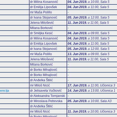
dr Milina Kosanović
04. Jun 2019.
u 10:00, Sala 5
dr Emilija Lipovšek
04. Jun 2019.
u 11:00, Sala 5
mr Maša Polillo
-
dr Ivana Stojanović
05. Jun 2019.
u 12:00, Sala 5
Jelena Milošević
11. Jun 2019.
u 11:00, Sala 5
Milana Borković
-
dr Smiljka Kesić
04. Jun 2019.
u 09:00, Sala 5
dr Milina Kosanović
04. Jun 2019.
u 10:00, Sala 5
dr Emilija Lipovšek
04. Jun 2019.
u 11:00, Sala 5
dr Ivana Stojanović
05. Jun 2019.
u 12:00, Sala 5
mr Maša Polillo
13. Jun 2019.
u 09:00, Sala 5
Jelena Milošević
11. Jun 2019.
u 11:00, Sala 5
Milana Borković
-
dr Borko Mihajlović
-
dr Borko Mihajlović
-
dr Anđelka Štilić
-
mr Miloš Nicić
17. Jun 2019.
u 11:00, Učionica 3
gencija
dr Jelisaveta Vučković
14. Jun 2019.
u 13:00, Učionica 1
dr Aleksandra Tornjanski
-
dr Miroslava Petrevska
05. Jun 2019.
u 10:00, Sala А3
dr Anđelka Štilić
-
mr Miloš Nicić
11. Jun 2019.
u 10:00, Učionica 3
dr Borko Mihajlović
-