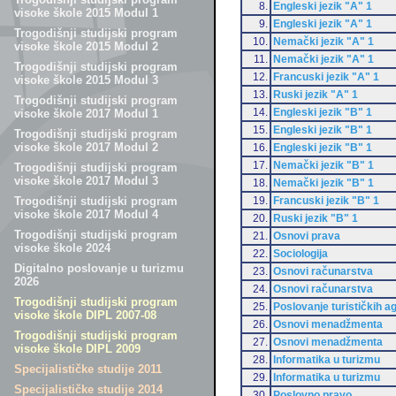
8.
Engleski jezik "A" 1
visoke škole 2015 Modul 1
9.
Engleski jezik "A" 1
Trogodišnji studijski program
10.
Nemački jezik "A" 1
visoke škole 2015 Modul 2
11.
Nemački jezik "A" 1
Trogodišnji studijski program
12.
Francuski jezik "A" 1
visoke škole 2015 Modul 3
13.
Ruski jezik "A" 1
Trogodišnji studijski program
14.
Engleski jezik "B" 1
visoke škole 2017 Modul 1
15.
Engleski jezik "B" 1
Trogodišnji studijski program
visoke škole 2017 Modul 2
16.
Engleski jezik "B" 1
17.
Nemački jezik "B" 1
Trogodišnji studijski program
visoke škole 2017 Modul 3
18.
Nemački jezik "B" 1
19.
Francuski jezik "B" 1
Trogodišnji studijski program
visoke škole 2017 Modul 4
20.
Ruski jezik "B" 1
Trogodišnji studijski program
21.
Osnovi prava
visoke škole 2024
22.
Sociologija
Digitalno poslovanje u turizmu
23.
Osnovi računarstva
2026
24.
Osnovi računarstva
Trogodišnji studijski program
25.
Poslovanje turističkih a
visoke škole DIPL 2007-08
26.
Osnovi menadžmenta
Trogodišnji studijski program
27.
Osnovi menadžmenta
visoke škole DIPL 2009
28.
Informatika u turizmu
Specijalističke studije 2011
29.
Informatika u turizmu
Specijalističke studije 2014
30.
Poslovno pravo