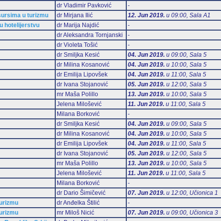
dr Vladimir Pavković
-
esursima u turizmu
dr Mirjana Ilić
12. Jun 2019.
u 09:00, Sala А1
u hotelijerstvu
dr Marija Najdić
-
dr Aleksandra Tornjanski
-
dr Violeta Tošić
-
dr Smiljka Kesić
04. Jun 2019.
u 09:00, Sala 5
dr Milina Kosanović
04. Jun 2019.
u 10:00, Sala 5
dr Emilija Lipovšek
04. Jun 2019.
u 11:00, Sala 5
dr Ivana Stojanović
05. Jun 2019.
u 12:00, Sala 5
mr Maša Polillo
13. Jun 2019.
u 10:00, Sala 5
Jelena Milošević
11. Jun 2019.
u 11:00, Sala 5
Milana Borković
-
dr Smiljka Kesić
04. Jun 2019.
u 09:00, Sala 5
dr Milina Kosanović
04. Jun 2019.
u 10:00, Sala 5
dr Emilija Lipovšek
04. Jun 2019.
u 11:00, Sala 5
dr Ivana Stojanović
05. Jun 2019.
u 12:00, Sala 5
mr Maša Polillo
13. Jun 2019.
u 10:00, Sala 5
Jelena Milošević
11. Jun 2019.
u 11:00, Sala 5
Milana Borković
-
dr Dario Šimičević
07. Jun 2019.
u 12:00, Učionica 1
turizmu
dr Anđelka Štilić
-
turizmu
mr Miloš Nicić
07. Jun 2019.
u 09:00, Učionica 3