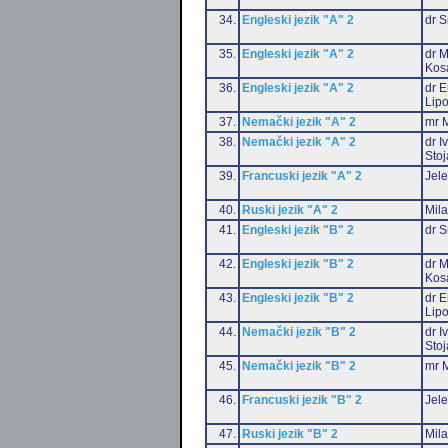
34.
Engleski jezik "A" 2
dr S
35.
Engleski jezik "A" 2
dr M
Kos
36.
Engleski jezik "A" 2
dr E
Lip
37.
Nemački jezik "A" 2
mr M
38.
Nemački jezik "A" 2
dr I
Stoj
39.
Francuski jezik "A" 2
Jele
40.
Ruski jezik "A" 2
Mil
41.
Engleski jezik "B" 2
dr S
42.
Engleski jezik "B" 2
dr M
Kos
43.
Engleski jezik "B" 2
dr E
Lip
44.
Nemački jezik "B" 2
dr I
Stoj
45.
Nemački jezik "B" 2
mr M
46.
Francuski jezik "B" 2
Jele
47.
Ruski jezik "B" 2
Mil