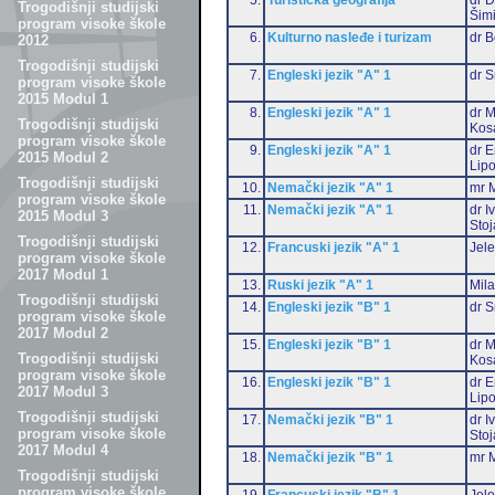
Trogodišnji studijski
Šim
program visoke škole
6.
Kulturno nasleđe i turizam
dr 
2012
Trogodišnji studijski
7.
Engleski jezik "A" 1
dr S
program visoke škole
2015 Modul 1
8.
Engleski jezik "A" 1
dr M
Trogodišnji studijski
Kos
program visoke škole
9.
Engleski jezik "A" 1
dr E
2015 Modul 2
Lip
Trogodišnji studijski
10.
Nemački jezik "A" 1
mr M
program visoke škole
11.
Nemački jezik "A" 1
dr I
2015 Modul 3
Stoj
Trogodišnji studijski
12.
Francuski jezik "A" 1
Jele
program visoke škole
2017 Modul 1
13.
Ruski jezik "A" 1
Mil
Trogodišnji studijski
14.
Engleski jezik "B" 1
dr S
program visoke škole
2017 Modul 2
15.
Engleski jezik "B" 1
dr M
Trogodišnji studijski
Kos
program visoke škole
16.
Engleski jezik "B" 1
dr E
2017 Modul 3
Lip
Trogodišnji studijski
17.
Nemački jezik "B" 1
dr I
program visoke škole
Stoj
2017 Modul 4
18.
Nemački jezik "B" 1
mr M
Trogodišnji studijski
program visoke škole
19.
Francuski jezik "B" 1
Jele