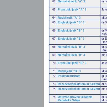
62.
Nemački jezik "A" 3
mr M
63.
Francuski jezik "A" 3
Jele
64.
Ruski jezik "A" 3
Mil
65.
Engleski jezik "B" 3
dr S
66.
Engleski jezik "B" 3
dr M
Kos
67.
Engleski jezik "B" 3
dr E
Lip
68.
Nemački jezik "B" 3
dr I
Stoj
69.
Nemački jezik "B" 3
mr M
70.
Francuski jezik "B" 3
Jele
71.
Ruski jezik "B" 3
Mil
72.
Poslovni turizam
dr D
Šim
73.
Rezervacioni sistemi u turizmu
dr A
74.
Rezervacioni sistemi u turizmu
mr M
75.
Ustavno-pravno uređenje
dr B
Republike Srbije
Miha