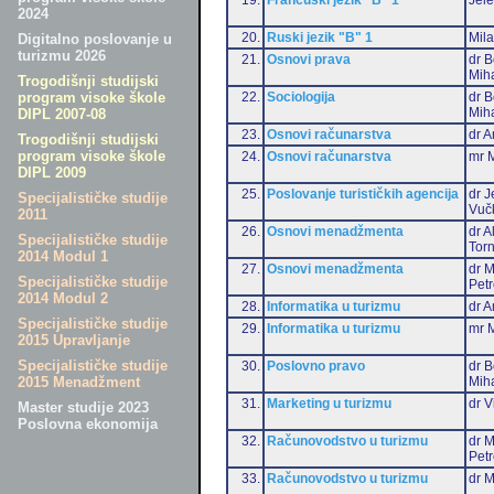
2024
20.
Ruski jezik "B" 1
Mil
Digitalno poslovanje u
turizmu 2026
21.
Osnovi prava
dr B
Miha
Trogodišnji studijski
22.
Sociologija
dr B
program visoke škole
Miha
DIPL 2007-08
23.
Osnovi računarstva
dr A
Trogodišnji studijski
program visoke škole
24.
Osnovi računarstva
mr M
DIPL 2009
25.
Poslovanje turističkih agencija
dr J
Specijalističke studije
Vuč
2011
26.
Osnovi menadžmenta
dr 
Specijalističke studije
Torn
2014 Modul 1
27.
Osnovi menadžmenta
dr M
Specijalističke studije
Pet
2014 Modul 2
28.
Informatika u turizmu
dr A
Specijalističke studije
29.
Informatika u turizmu
mr M
2015 Upravljanje
Specijalističke studije
30.
Poslovno pravo
dr B
Miha
2015 Menadžment
31.
Marketing u turizmu
dr V
Master studije 2023
Poslovna ekonomija
32.
Računovodstvo u turizmu
dr M
Pet
33.
Računovodstvo u turizmu
dr M