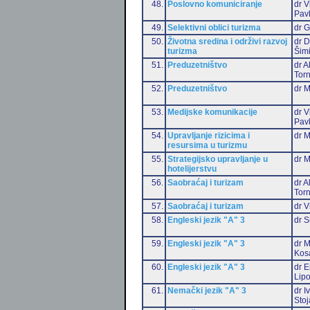
48.
Poslovno komuniciranje
dr V
Pav
49.
Selektivni oblici turizma
dr G
50.
Životna sredina i održivi razvoj
dr D
turizma
Šim
51.
Preduzetništvo
dr 
Torn
52.
Preduzetništvo
dr 
53.
Medijske komunikacije
dr V
Pav
54.
Upravljanje rizicima i
dr M
resursima u turizmu
55.
Strategijsko upravljanje u
dr M
hotelijerstvu
56.
Saobraćaj i turizam
dr 
Torn
57.
Saobraćaj i turizam
dr V
58.
Engleski jezik "A" 3
dr S
59.
Engleski jezik "A" 3
dr M
Kos
60.
Engleski jezik "A" 3
dr E
Lip
61.
Nemački jezik "A" 3
dr I
Stoj