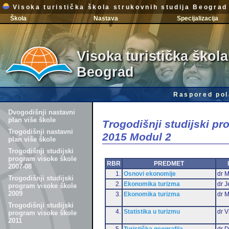
Visoka turistička škola strukovnih studija Beograd
Škola
Nastava
Specijalizacija
Visoka turistička škola
Beograd
Raspored pol
Dvogodišnji nastavni
plan više škole
Trogodišnji studijski p
Trogodišnji nastavni
2015 Modul 2
plan više škole
Trogodišnji studijski
program visoke škole
RBR
PREDMET
2007-08
1.
Osnovi ekonomije
dr M
Trogodišnji studijski
2.
Ekonomika turizma
dr J
program visoke škole
2009
3.
Ekonomika turizma
dr 
Trogodišnji studijski
4.
Statistika u turizmu
dr V
program visoke škole
2011
5.
Turistička geografija
dr D