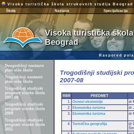
Visoka turistička škola strukovnih studija Beograd
Škola
Nastava
Specijalizacija
Visoka turistička škola
Beograd
Raspored pola
Dvogodišnji nastavni
plan više škole
Trogodišnji studijski p
Trogodišnji nastavni
2007-08
plan više škole
Trogodišnji studijski
program visoke škole
RBR
PREDMET
2007-08
1.
Osnovi ekonomije
dr 
Trogodišnji studijski
2.
Ekonomika turizma
dr 
program visoke škole
2009
3.
Ekonomika turizma
dr 
Trogodišnji studijski
4.
Turistička geografija
dr 
program visoke škole
Šim
2011
5.
Kulturno nasleđe i turizam
dr 