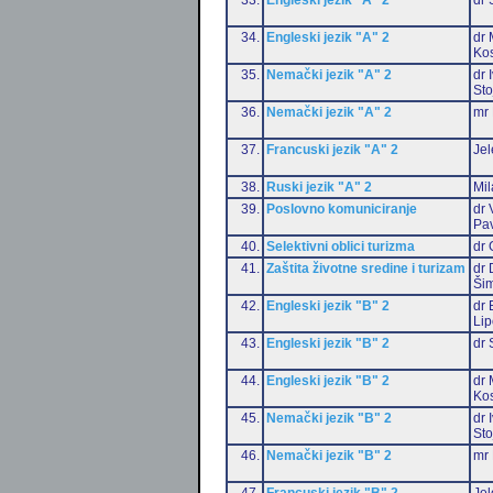
34.
Engleski jezik "A" 2
dr 
Ko
35.
Nemački jezik "A" 2
dr 
Sto
36.
Nemački jezik "A" 2
mr 
37.
Francuski jezik "A" 2
Jel
38.
Ruski jezik "A" 2
Mil
39.
Poslovno komuniciranje
dr 
Pa
40.
Selektivni oblici turizma
dr 
41.
Zaštita životne sredine i turizam
dr 
Šim
42.
Engleski jezik "B" 2
dr 
Li
43.
Engleski jezik "B" 2
dr 
44.
Engleski jezik "B" 2
dr 
Ko
45.
Nemački jezik "B" 2
dr 
Sto
46.
Nemački jezik "B" 2
mr 
47.
Francuski jezik "B" 2
Jel