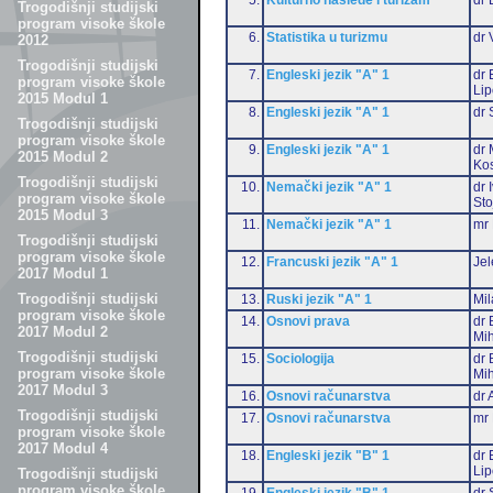
Trogodišnji studijski
program visoke škole
6.
Statistika u turizmu
dr 
2012
Trogodišnji studijski
7.
Engleski jezik "A" 1
dr 
program visoke škole
Li
2015 Modul 1
8.
Engleski jezik "A" 1
dr 
Trogodišnji studijski
program visoke škole
9.
Engleski jezik "A" 1
dr 
2015 Modul 2
Ko
Trogodišnji studijski
10.
Nemački jezik "A" 1
dr 
program visoke škole
Sto
2015 Modul 3
11.
Nemački jezik "A" 1
mr 
Trogodišnji studijski
program visoke škole
12.
Francuski jezik "A" 1
Jel
2017 Modul 1
Trogodišnji studijski
13.
Ruski jezik "A" 1
Mil
program visoke škole
14.
Osnovi prava
dr 
2017 Modul 2
Mih
Trogodišnji studijski
15.
Sociologija
dr 
program visoke škole
Mih
2017 Modul 3
16.
Osnovi računarstva
dr 
Trogodišnji studijski
17.
Osnovi računarstva
mr 
program visoke škole
2017 Modul 4
18.
Engleski jezik "B" 1
dr 
Li
Trogodišnji studijski
program visoke škole
19.
Engleski jezik "B" 1
dr 