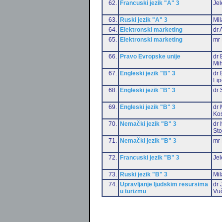
62.
Francuski jezik "A" 3
Jel
63.
Ruski jezik "A" 3
Mil
64.
Elektronski marketing
dr 
65.
Elektronski marketing
mr 
66.
Pravo Evropske unije
dr 
Mih
67.
Engleski jezik "B" 3
dr 
Li
68.
Engleski jezik "B" 3
dr 
69.
Engleski jezik "B" 3
dr 
Ko
70.
Nemački jezik "B" 3
dr 
Sto
71.
Nemački jezik "B" 3
mr 
72.
Francuski jezik "B" 3
Jel
73.
Ruski jezik "B" 3
Mil
74.
Upravljanje ljudskim resursima
dr 
u turizmu
Vu