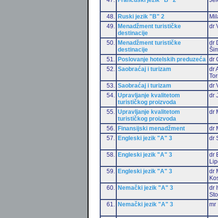
48.
Ruski jezik "B" 2
Mil
49.
Menadžment turističke
dr 
destinacije
50.
Menadžment turističke
dr 
destinacije
Šim
51.
Poslovanje hotelskih preduzeća
dr 
52.
Saobraćaj i turizam
dr 
Tor
53.
Saobraćaj i turizam
dr 
54.
Upravljanje kvalitetom
dr 
turističkog proizvoda
55.
Upravljanje kvalitetom
dr 
turističkog proizvoda
56.
Finansijski menadžment
dr 
57.
Engleski jezik "A" 3
dr 
58.
Engleski jezik "A" 3
dr 
Li
59.
Engleski jezik "A" 3
dr 
Ko
60.
Nemački jezik "A" 3
dr 
Sto
61.
Nemački jezik "A" 3
mr 