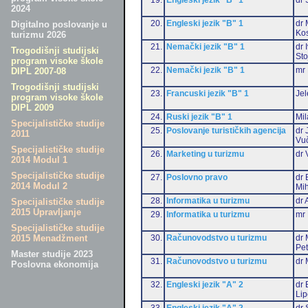
2024
20.
Engleski jezik "B" 1
dr 
Digitalno poslovanje u
Ko
turizmu 2026
21.
Nemački jezik "B" 1
dr 
Trogodišnji studijski
Sto
program visoke škole
22.
Nemački jezik "B" 1
mr 
DIPL 2007-08
Trogodišnji studijski
23.
Francuski jezik "B" 1
Jel
program visoke škole
DIPL 2009
24.
Ruski jezik "B" 1
Mil
Specijalističke studije
25.
Poslovanje turističkih agencija
dr 
2011
Vu
Specijalističke studije
26.
Marketing u turizmu
dr 
2014 Modul 1
Specijalističke studije
27.
Poslovno pravo
dr 
2014 Modul 2
Mih
28.
Informatika u turizmu
dr 
Specijalističke studije
2015 Upravljanje
29.
Informatika u turizmu
mr 
Specijalističke studije
30.
Računovodstvo u turizmu
dr 
2015 Menadžment
Pet
Master studije 2023
31.
Računovodstvo u turizmu
dr 
Poslovna ekonomija
32.
Engleski jezik "A" 2
dr 
Li
33.
Engleski jezik "A" 2
dr 