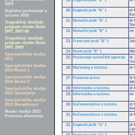
2024
20.
Engleski jezik "B" 1
dr 
Digitalno poslovanje u
Ko
turizmu 2026
21.
Nemački jezik "B" 1
dr 
Trogodišnji studijski
Sto
program visoke škole
22.
Nemački jezik "B" 1
mr 
DIPL 2007-08
Trogodišnji studijski
23.
Francuski jezik "B" 1
Jel
program visoke škole
DIPL 2009
24.
Ruski jezik "B" 1
Mil
Specijalističke studije
25.
Poslovanje turističkih agencija
dr 
2011
Vu
Specijalističke studije
26.
Marketing u turizmu
dr 
2014 Modul 1
Specijalističke studije
27.
Poslovno pravo
dr 
2014 Modul 2
Mih
28.
Informatika u turizmu
dr 
Specijalističke studije
2015 Upravljanje
29.
Informatika u turizmu
mr 
Specijalističke studije
30.
Računovodstvo u turizmu
dr 
2015 Menadžment
Pet
Master studije 2023
31.
Računovodstvo u turizmu
dr 
Poslovna ekonomija
32.
Engleski jezik "A" 2
dr 
Li
33.
Engleski jezik "A" 2
dr 