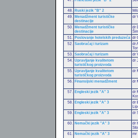
48.
Ruski jezik "B" 2
Mil
49.
Menadžment turističke
dr 
destinacije
50.
Menadžment turističke
dr 
destinacije
Šim
51.
Poslovanje hotelskih preduzeća
dr 
52.
Saobraćaj i turizam
dr 
Tor
53.
Saobraćaj i turizam
dr 
54.
Upravljanje kvalitetom
dr 
turističkog proizvoda
55.
Upravljanje kvalitetom
dr 
turističkog proizvoda
56.
Finansijski menadžment
dr 
57.
Engleski jezik "A" 3
dr 
Ko
58.
Engleski jezik "A" 3
dr 
Li
59.
Engleski jezik "A" 3
dr 
60.
Nemački jezik "A" 3
dr 
Sto
61.
Nemački jezik "A" 3
mr 