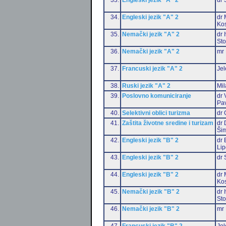
34.
Engleski jezik "A" 2
dr 
Ko
35.
Nemački jezik "A" 2
dr 
Sto
36.
Nemački jezik "A" 2
mr 
37.
Francuski jezik "A" 2
Jel
38.
Ruski jezik "A" 2
Mil
39.
Poslovno komuniciranje
dr 
Pa
40.
Selektivni oblici turizma
dr 
41.
Zaštita životne sredine i turizam
dr 
Šim
42.
Engleski jezik "B" 2
dr 
Li
43.
Engleski jezik "B" 2
dr 
44.
Engleski jezik "B" 2
dr 
Ko
45.
Nemački jezik "B" 2
dr 
Sto
46.
Nemački jezik "B" 2
mr 
47.
Francuski jezik "B" 2
Jel