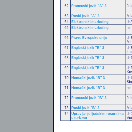
62.
Francuski jezik "A" 3
Jel
63.
Ruski jezik "A" 3
Mil
64.
Elektronski marketing
dr 
65.
Elektronski marketing
mr 
66.
Pravo Evropske unije
dr 
Mih
67.
Engleski jezik "B" 3
dr 
Li
68.
Engleski jezik "B" 3
dr 
69.
Engleski jezik "B" 3
dr 
Ko
70.
Nemački jezik "B" 3
dr 
Sto
71.
Nemački jezik "B" 3
mr 
72.
Francuski jezik "B" 3
Jel
73.
Ruski jezik "B" 3
Mil
74.
Upravljanje ljudskim resursima
dr 
u turizmu
Vu