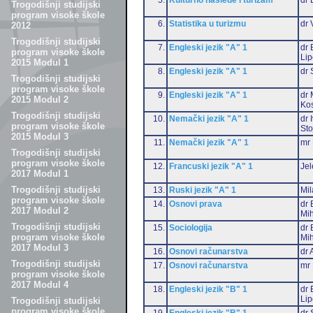
Trogodišnji studijski
program visoke škole
6.
Statistika u turizmu
dr 
2012
Trogodišnji studijski
7.
Engleski jezik "A" 1
dr 
program visoke škole
Li
2015 Modul 1
8.
Engleski jezik "A" 1
dr 
Trogodišnji studijski
program visoke škole
9.
Engleski jezik "A" 1
dr 
2015 Modul 2
Ko
Trogodišnji studijski
10.
Nemački jezik "A" 1
dr 
program visoke škole
Sto
2015 Modul 3
11.
Nemački jezik "A" 1
mr 
Trogodišnji studijski
program visoke škole
12.
Francuski jezik "A" 1
Jel
2017 Modul 1
Trogodišnji studijski
13.
Ruski jezik "A" 1
Mil
program visoke škole
14.
Osnovi prava
dr 
2017 Modul 2
Mih
Trogodišnji studijski
15.
Sociologija
dr 
program visoke škole
Mih
2017 Modul 3
16.
Osnovi računarstva
dr 
Trogodišnji studijski
17.
Osnovi računarstva
mr 
program visoke škole
2017 Modul 4
18.
Engleski jezik "B" 1
dr 
Li
Trogodišnji studijski
program visoke škole
19.
Engleski jezik "B" 1
dr 