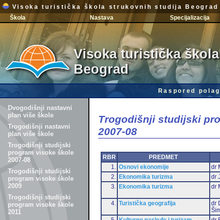
Visoka turistička škola strukovnih studija Beograd
Škola
Nastava
Specijalizacija
Visoka turistička škola
Beograd
Raspored polag
Dvogodišnji nastavni
plan više škole
Trogodišnji studijski p
Trogodišnji nastavni
2007-08
plan više škole
Trogodišnji studijski
program visoke škole
RBR
PREDMET
2007-08
1.
Osnovi ekonomije
dr 
Trogodišnji studijski
2.
Ekonomika turizma
dr 
program visoke škole
2009
3.
Ekonomika turizma
dr 
Trogodišnji studijski
4.
Turistička geografija
dr 
program visoke škole
Šim
2011
5.
Kulturno nasleđe i turizam
dr 